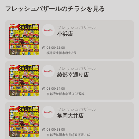
フレッシュバザールのチラシを見る
フレッシュバザール
小浜店
08:00-22:00
2
枚
福井県小浜市府中8号
フレッシュバザール
綾部幸通り店
08:00-24:00
2
枚
京都府綾部市幸通り23番地
フレッシュバザール
亀岡大井店
08:00-23:00
2
枚
京都府亀岡市大井町並河坂井67