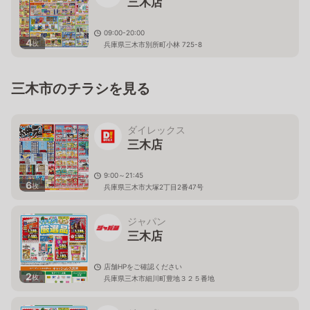
三木店
09:00-20:00
4
枚
兵庫県三木市別所町小林 725-8
三木市のチラシを見る
ダイレックス
三木店
9:00～21:45
6
枚
兵庫県三木市大塚2丁目2番47号
ジャパン
三木店
店舗HPをご確認ください
2
枚
兵庫県三木市細川町豊地３２５番地