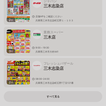
ジャパン
三木志染店
店舗HPをご確認ください
2
枚
兵庫県三木市志染町広野１－１０３
業務スーパー
三木店
9:00～19:30
3
枚
兵庫県三木市大村441
フレッシュバザール
三木志染店
08:00-24:00
2
枚
兵庫県三木市志染町広野1丁目121番
すべて見る