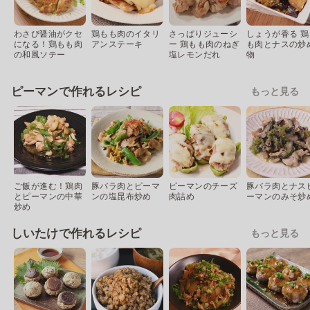
わさび醤油がクセ
鶏もも肉のイタリ
さっぱりジューシ
しょうが香る 鶏
になる！鶏もも肉
アンステーキ
ー 鶏もも肉のねぎ
も肉とナスの炒
の和風ソテー
塩レモンだれ
物
ピーマンで作れるレシピ
もっと見る
ご飯が進む！鶏肉
豚バラ肉とピーマ
ピーマンのチーズ
豚バラ肉とナス
とピーマンの中華
ンの塩昆布炒め
肉詰め
ーマンのみそ炒
炒め
しいたけで作れるレシピ
もっと見る