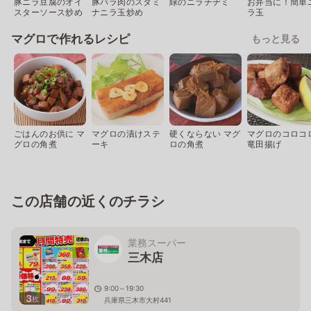
豚ニラ豆腐のオイ
豚バラ肉のスタミ
緑のニラチヂミ
お弁当に！簡単
スターソース炒め
ナニラ玉炒め
ラ玉
マグロで作れるレシピ
もっと見る
ごはんのお供に マ
マグロの漬けステ
硬くならない マグ
マグロのコロコ
グロの角煮
ーキ
ロの角煮
竜田揚げ
この店舗の近くのチラシ
業務スーパー
三木店
9:00～19:30
3
枚
兵庫県三木市大村441