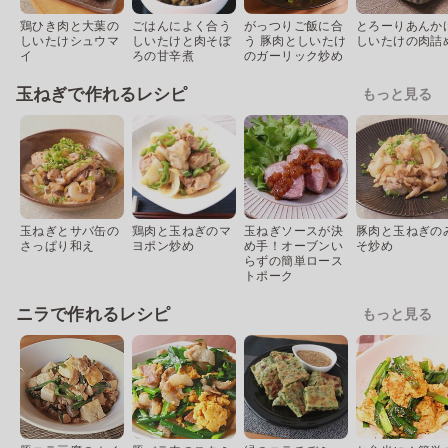
鶏ひき肉と大葉の
ごはんによく合う
がっつりご飯に合
とろーりあんか
しいたけシュウマ
しいたけと肉そぼ
う 豚肉としいたけ
しいたけの肉詰
イ
ろの甘辛煮
のガーリック炒め
玉ねぎで作れるレシピ
もっと見る
玉ねぎとサバ缶の
鶏肉と玉ねぎのマ
玉ねぎソースが決
豚肉と玉ねぎの
さっぱり和え
ヨポン炒め
め手！オーブンい
そ炒め
らずの簡単ロース
トポーク
ニラで作れるレシピ
もっと見る