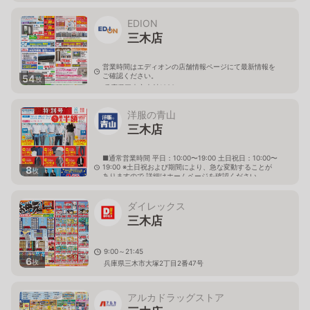
EDION
三木店
営業時間はエディオンの店舗情報ページにて最新情報を
ご確認ください。
54
枚
兵庫県三木市大村1090
洋服の青山
三木店
■通常営業時間 平日：10:00〜19:00 土日祝日：10:00〜
19:00 ※土日祝および期間により、急な変動することが
8
枚
ありますので 詳細はホームページを確認ください
兵庫県三木市大村601番地3
ダイレックス
三木店
9:00～21:45
6
枚
兵庫県三木市大塚2丁目2番47号
アルカドラッグストア