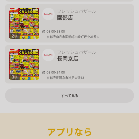
フレッシュバザール
園部店
08:00-23:00
2
枚
京都府南丹市園部町木崎町薮中31番１
フレッシュバザール
長岡京店
08:00-24:00
3
枚
京都府長岡京市神足大張13
すべて見る