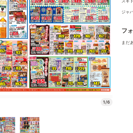
スギ
ジャパ
フ
まだ
1/6