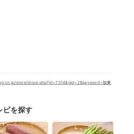
ug.co.jp/store/store.php?id=7314&gid=2&keyword=加東
シピを探す