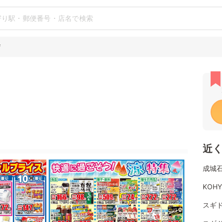
店
近
成城
KOH
スギ