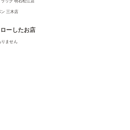
ドラッグ 明石松江店
ン 三木店
ォローしたお店
ありません