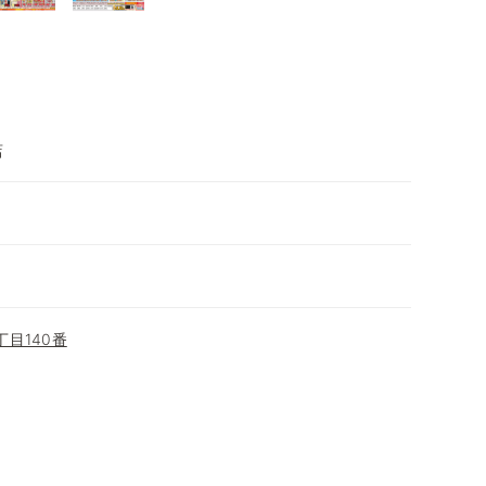
店
目140番