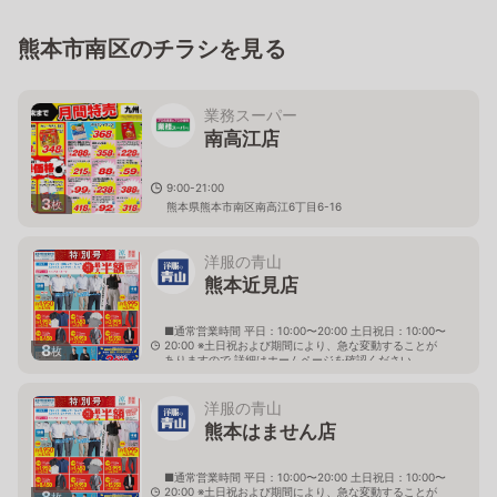
熊本県熊本市南区江越1丁目17番7号
熊本市南区のチラシを見る
業務スーパー
南高江店
9:00-21:00
3
枚
熊本県熊本市南区南高江6丁目6-16
洋服の青山
熊本近見店
■通常営業時間 平日：10:00〜20:00 土日祝日：10:00〜
20:00 ※土日祝および期間により、急な変動することが
8
枚
ありますので 詳細はホームページを確認ください
熊本県熊本市南区近見町2471番1
洋服の青山
熊本はません店
■通常営業時間 平日：10:00〜20:00 土日祝日：10:00〜
20:00 ※土日祝および期間により、急な変動することが
8
枚