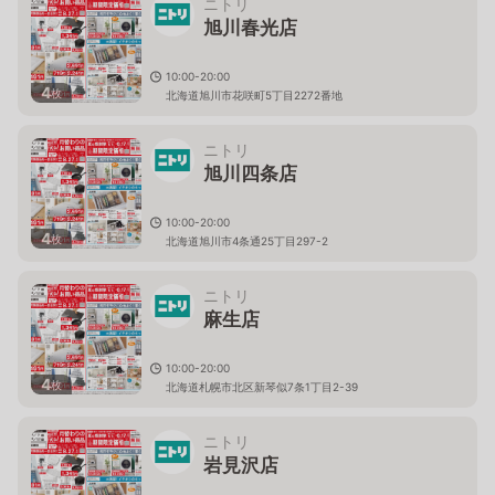
ニトリ
旭川春光店
10:00-20:00
4
枚
北海道旭川市花咲町5丁目2272番地
ニトリ
旭川四条店
10:00-20:00
4
枚
北海道旭川市4条通25丁目297-2
ニトリ
麻生店
10:00-20:00
4
枚
北海道札幌市北区新琴似7条1丁目2-39
ニトリ
岩見沢店