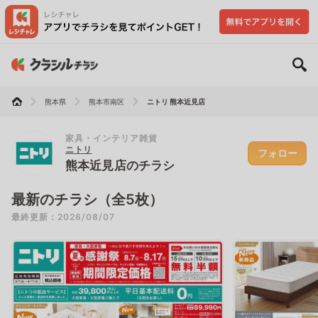
熊本県
熊本市南区
ニトリ 熊本近見店
家具・インテリア雑貨
ニトリ
フォロー
熊本近見店のチラシ
最新のチラシ（全5枚）
最終更新：2026/08/07