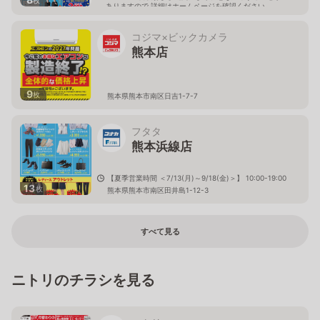
ありますので 詳細はホームページを確認ください
熊本県熊本市南区田迎町大字田井島731番1
コジマ×ビックカメラ
熊本店
9
枚
熊本県熊本市南区日吉1-7-7
フタタ
熊本浜線店
【夏季営業時間 ＜7/13(月)～9/18(金)＞】 10:00-19:00
13
枚
熊本県熊本市南区田井島1-12-3
すべて見る
ニトリのチラシを見る