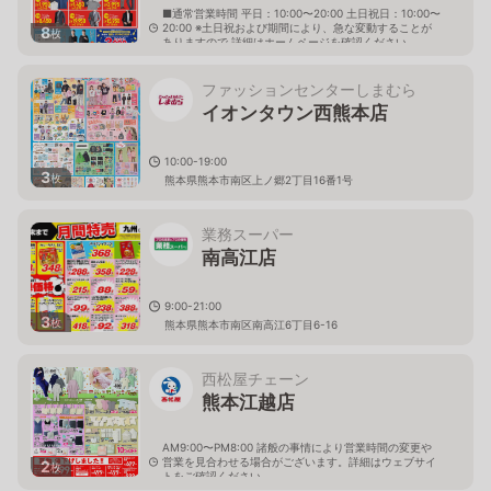
■通常営業時間 平日：10:00〜20:00 土日祝日：10:00〜
20:00 ※土日祝および期間により、急な変動することが
8
枚
ありますので 詳細はホームページを確認ください
熊本県熊本市南区近見町2471番1
ファッションセンターしまむら
イオンタウン西熊本店
10:00-19:00
3
枚
熊本県熊本市南区上ノ郷2丁目16番1号
業務スーパー
南高江店
9:00-21:00
3
枚
熊本県熊本市南区南高江6丁目6-16
西松屋チェーン
熊本江越店
AM9:00〜PM8:00 諸般の事情により営業時間の変更や
営業を見合わせる場合がございます。詳細はウェブサイ
2
枚
トをご確認ください。