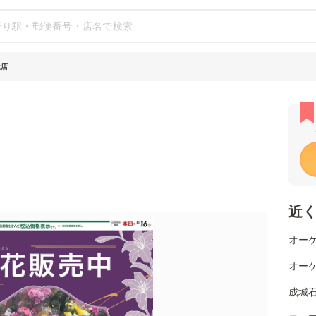
生店
近
オーケ
オー
成城