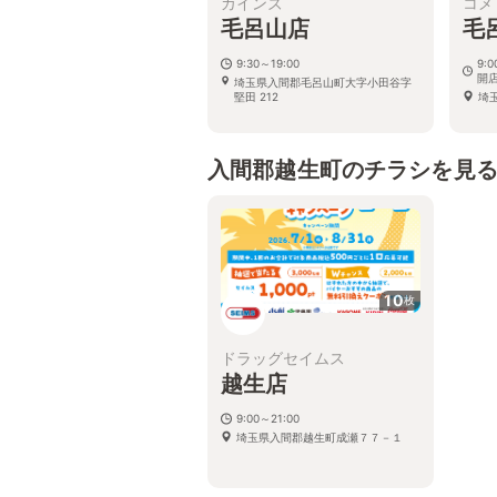
カインズ
コメ
毛呂山店
毛
9:30～19:00
9:
開
埼玉県入間郡毛呂山町大字小田谷字
堅田 212
埼
入間郡越生町のチラシを見
10
枚
ドラッグセイムス
越生店
9:00～21:00
埼玉県入間郡越生町成瀬７７－１