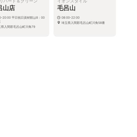
リハード＆グリーン
イオンスタイル
呂山店
毛呂山
00-20:00 平日祝日資材館は8：00
08:00-22:00
店
埼玉県入間郡毛呂山町川角58番
玉県入間郡毛呂山町川角79
る