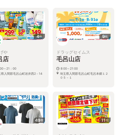
4
9
枚
枚
げや
ドラッグセイムス
呂店
毛呂山店
00～21：00
8:00～21:00
玉県入間郡毛呂山町岩井西2－14
埼玉県入間郡毛呂山町毛呂本郷１２
０５－１
49
11
枚
枚