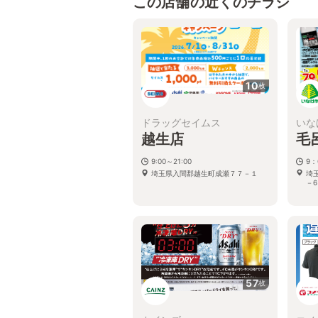
この店舗の近くのチラシ
10
枚
ドラッグセイムス
いな
越生店
毛
9:00～21:00
9：
埼玉県入間郡越生町成瀬７７－１
埼
－6
57
枚