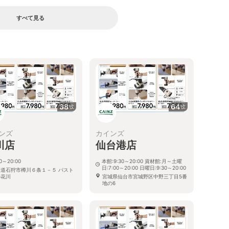
すべて見る
38
64
枚
枚
ンズ
カインズ
川店
仙台港店
30～20:00
本館:9:30～20:00 資材館:月～土曜
日:7:00～20:00 日曜日:9:30～20:00
海道石狩市樽川６条１－５ パスト
ル花川
宮城県仙台市宮城野区中野三丁目5番
地の6