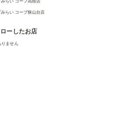
プみらい コープ高階店
プみらい コープ狭山台店
ォローしたお店
ありません