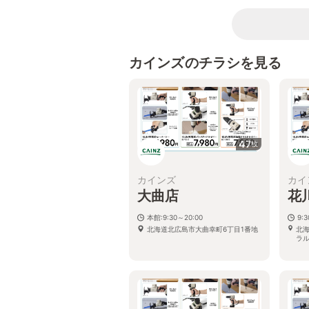
カインズのチラシを見る
47
枚
カインズ
カイ
大曲店
花
本館:9:30～20:00
9:
北海道北広島市大曲幸町6丁目1番地
北
ラ