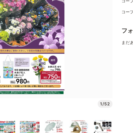
コー
コー
フ
まだ
1/52