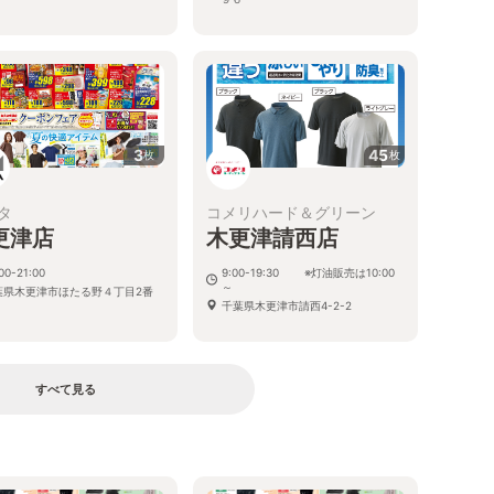
3
45
枚
枚
タ
コメリハード＆グリーン
更津店
木更津請西店
00-21:00
9:00-19:30 ※灯油販売は10:00
～
葉県木更津市ほたる野４丁目2番
千葉県木更津市請西4-2-2
すべて見る