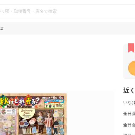
津店
近
いな
全日
全日