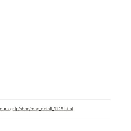
ura.gr.jp/shop/map_detail_3125.html