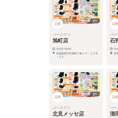
2
枚
バースデイ
バー
旭町店
石
10:00-19:00
10:
北海道旭川市旭町２条１０－１２８
北
－２５
2
枚
バースデイ
バー
北見メッセ店
清