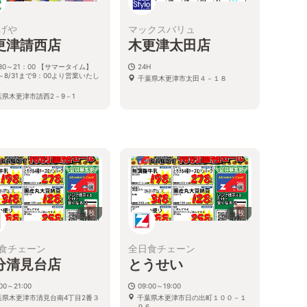
げや
マックスバリュ
更津請西店
木更津太田店
30～21：00 【サマータイム】
24H
1～8/31まで9：00より営業いたし
千葉県木更津市太田４－１８
す
葉県木更津市請西2－9－1
1
1
枚
枚
食チェーン
全日食チェーン
分清見台店
とうせい
:00～21:00
09:00～19:00
葉県木更津市清見台南4丁目2番３
千葉県木更津市日の出町１００－１
９６