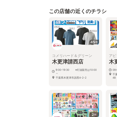
この店舗の近くのチラシ
45
枚
コメリハード＆グリーン
アピ
木更津請西店
木
9:00-19:30 ※灯油販売は10:00
09:
～
千
千葉県木更津市請西4-2-2
48
2
枚