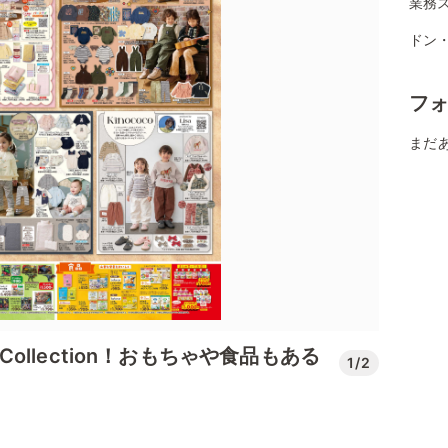
業務
ドン
フ
まだ
l Collection！おもちゃや食品もある
1/2