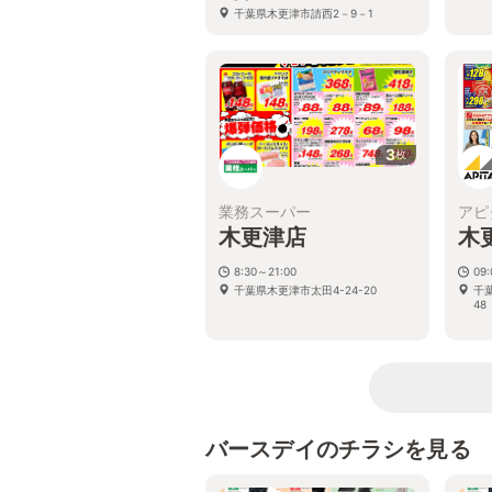
千葉県木更津市請西2－9－1
3
枚
業務スーパー
アピ
木更津店
木
8:30～21:00
09:
千葉県木更津市太田4-24-20
千
48
バースデイのチラシを見る