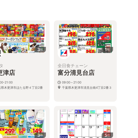
3
1
枚
枚
タ
全日食チェーン
更津店
富分清見台店
00-21:00
09:00～21:00
葉県木更津市ほたる野４丁目2番
千葉県木更津市清見台南4丁目2番３
3
5
枚
枚