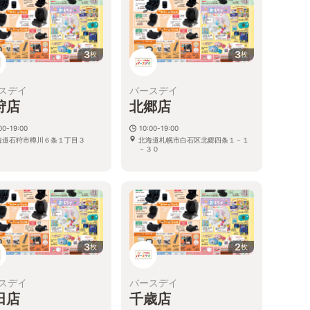
3
3
枚
枚
スデイ
バースデイ
狩店
北郷店
00-19:00
10:00-19:00
海道石狩市樽川６条１丁目３
北海道札幌市白石区北郷四条１－１
－３０
3
2
枚
枚
スデイ
バースデイ
田店
千歳店