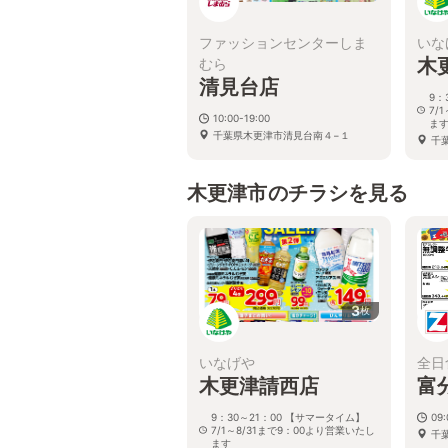
ファッションセンターしま
いな
木
むら
清見台店
9：
7/
10:00-19:00
ま
千葉県木更津市清見台南４−１
千
木更津市のチラシを見る
3
枚
いなげや
全日
木更津請西店
富
9：30～21：00 【サマータイム】
09
7/1～8/31まで9：00より営業いたし
千
ます