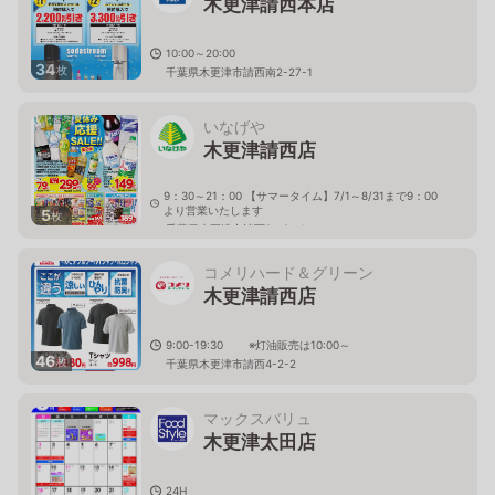
木更津請西本店
10:00～20:00
34
枚
千葉県木更津市請西南2-27-1
いなげや
木更津請西店
9：30～21：00 【サマータイム】7/1～8/31まで9：00
より営業いたします
5
枚
千葉県木更津市請西2－9－1
コメリハード＆グリーン
木更津請西店
9:00-19:30 ※灯油販売は10:00～
46
枚
千葉県木更津市請西4-2-2
マックスバリュ
木更津太田店
24H