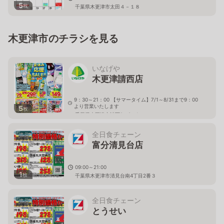
5
枚
千葉県木更津市太田４－１８
木更津市のチラシを見る
いなげや
木更津請西店
9：30～21：00 【サマータイム】7/1～8/31まで9：00
より営業いたします
5
枚
千葉県木更津市請西2－9－1
全日食チェーン
富分清見台店
09:00～21:00
1
枚
千葉県木更津市清見台南4丁目2番３
全日食チェーン
とうせい