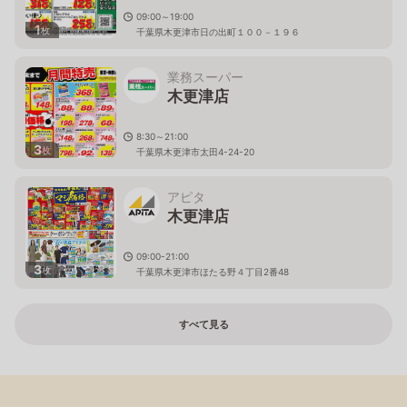
09:00～19:00
1
枚
千葉県木更津市日の出町１００－１９６
業務スーパー
木更津店
8:30～21:00
3
枚
千葉県木更津市太田4-24-20
アピタ
木更津店
09:00-21:00
3
枚
千葉県木更津市ほたる野４丁目2番48
すべて見る