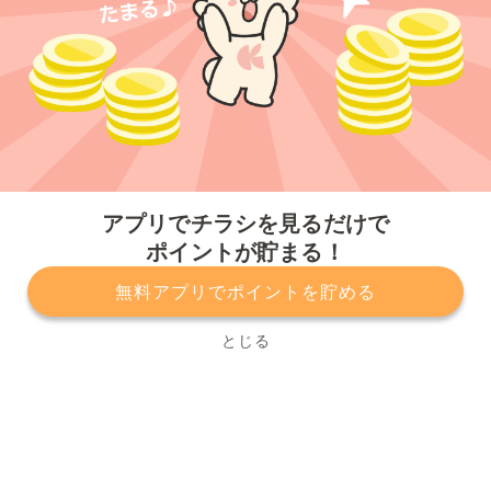
今すぐアプリをダウンロードする
アプリでチラシを見るだけで
ポイントが貯まる！
無料アプリでポイントを貯める
プライバシーポリシー
利用規約
運営会社
サービスに関してのお問い合わせ
チラシ掲載をお考えの方
とじる
Copyright© Kurashiru, Inc. All Rights Reserved.