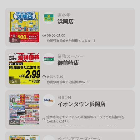
杏林堂
浜岡店
09:00-21:00
8
枚
静岡県御前崎市池新田４３５９－1
業務スーパー
御前崎店
9:30-19:30
5
枚
静岡県御前崎市池新田3957-1
EDION
イオンタウン浜岡店
営業時間はエディオンの店舗情報ページにて最新情報を
ご確認ください。
44
枚
静岡県御前崎市池新田5942-1イオンタウン浜岡内
ベイシアフーズパーク