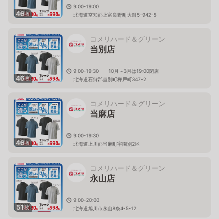
9:00-19:00
46
枚
北海道空知郡上富良野町大町5-942-5
コメリハード＆グリーン
当別店
9:00-19:30 10月～3月は19:00閉店
46
枚
北海道石狩郡当別町樺戸町347-2
コメリハード＆グリーン
当麻店
9:00-19:30
46
枚
北海道上川郡当麻町宇園別2区
コメリハード＆グリーン
永山店
9:00-20:00
51
枚
北海道旭川市永山8条4-5-12