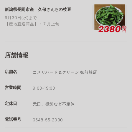
新潟県長岡市産 久保さんちの枝豆
9月30日(水)まで
【産地直送商品】・７月上旬...
2380
税込
円
店舗情報
店舗名
コメリハード＆グリーン 御前崎店
営業時間
9:00-19:00
定休日
元日、棚卸など不定休
電話番号
0548-55-2030