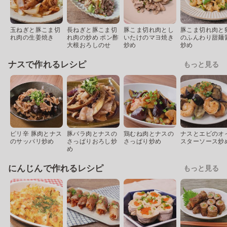
玉ねぎと豚こま切
長ねぎと豚こま切
豚こま切れ肉とし
豚こま切れ肉と
れ肉の生姜焼き
れ肉の炒め ポン酢
いたけのマヨ焼き
のふんわり甜麺
大根おろしのせ
炒め
炒め
ナスで作れるレシピ
もっと見る
ピリ辛 豚肉とナス
豚バラ肉とナスの
鶏むね肉とナスの
ナスとエビのオ
のサッパリ炒め
さっぱりおろし炒
さっぱり炒め
スターソース炒
め
にんじんで作れるレシピ
もっと見る