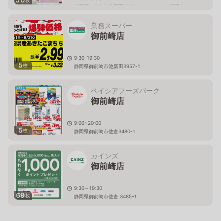
枚
静岡県御前崎市池新田5942-1イオンタウン浜岡内
業務スーパー
御前崎店
9:30-19:30
5
枚
静岡県御前崎市池新田3957-1
ベイシアフーズパーク
御前崎店
9:00~20:00
5
枚
静岡県御前崎市佐倉3480-1
カインズ
御前崎店
9:30～19:30
69
枚
静岡県御前崎市佐倉 3485-1