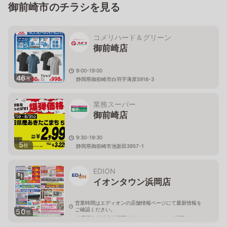
御前崎市のチラシを見る
コメリハード＆グリーン
御前崎店
9:00-19:00
46
枚
静岡県御前崎市白羽字薄原5916-3
業務スーパー
御前崎店
9:30-19:30
5
枚
静岡県御前崎市池新田3957-1
EDION
イオンタウン浜岡店
営業時間はエディオンの店舗情報ページにて最新情報を
ご確認ください。
50
枚
静岡県御前崎市池新田5942-1イオンタウン浜岡内