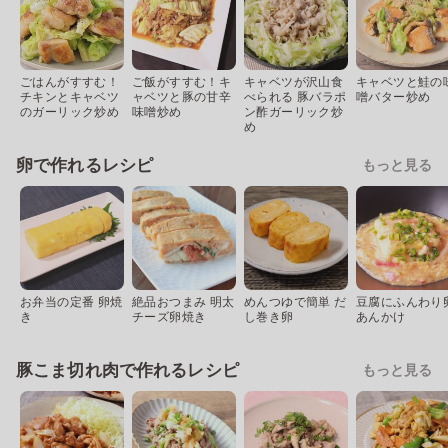
ごはんがすすむ！
ご飯がすすむ！キ
キャベツが沢山食
キャベツと鮭の
チキンとキャベツ
ャベツと豚の甘辛
べられる 豚バラポ
噌バター炒め
のガーリック炒め
味噌炒め
ン酢ガーリック炒
め
卵で作れるレシピ
もっと見る
お弁当の定番 卵焼
絶品おつまみ 明太
めんつゆで簡単 だ
豆腐にふんわり
き
チーズ卵焼き
し巻き卵
あんかけ
豚こま切れ肉で作れるレシピ
もっと見る