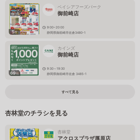
ベイシアフーズパーク
御前崎店
9:00~20:00
5
枚
静岡県御前崎市佐倉3480-1
カインズ
御前崎店
9:30～19:30
69
枚
静岡県御前崎市佐倉 3485-1
すべて見る
杏林堂のチラシを見る
杏林堂
アクロスプラザ厚原店