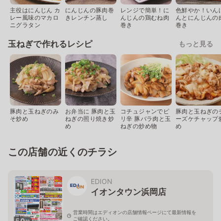
主役はにんじん カ
にんじんの豚肉巻
レンジで簡単！に
色鮮やか！いん
レー風味のマカロ
きレンチン蒸し
んじんの鶏むね肉
んとにんじんの
ニグラタン
巻き
巻き
玉ねぎで作れるレシピ
もっと見る
豚肉と玉ねぎのみ
お弁当に 豚肉と玉
コチュジャンでピ
豚肉と玉ねぎの
そ炒め
ねぎの照り焼き炒
リ辛 豚バラ肉と玉
ーズケチャップ
め
ねぎの炒め物
め
この店舗の近くのチラシ
EDION
イオンタウン浜岡店
営業時間はエディオンの店舗情報ページにて最新情報を
ご確認ください。
50