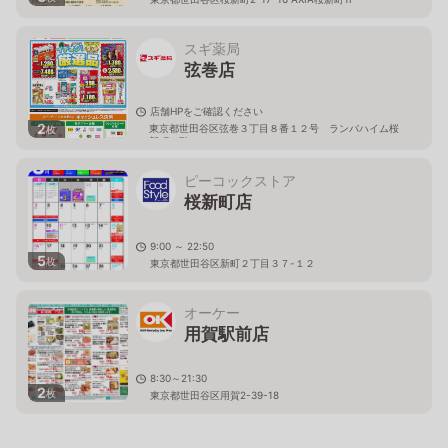
スギ薬局
弦巻店
店舗HPをご確認ください
2
東京都世田谷区弦巻３丁目８番１２号 ランバハイム桜
枚
新町１階
ピーコックストア
桜新町店
9:00 ～ 22:50
5
枚
東京都世田谷区新町２丁目３７-１２
オーケー
用賀駅前店
8:30～21:30
2
枚
東京都世田谷区用賀2-39-18