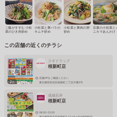
ご飯がすすむ 小松
小松菜と豚バラの
小松菜と豚肉の卵
豆腐の小松菜と
菜のひき肉炒め
キムチ炒め
炒め
ニカマあんかけ
この店舗の近くのチラシ
スギドラッグ
桜新町店
店舗HPをご確認ください
2
枚
東京都世田谷区桜新町二丁目31番5号
成城石井
桜新町店
08:00-23:00
6
枚
東京都世田谷区桜新町2-17-16 AXIA桜新町1F