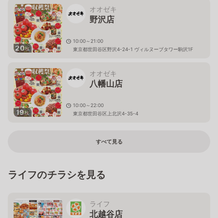
オオゼキ
野沢店
10:00～21:00
20
枚
東京都世田谷区野沢4-24-1 ヴィルヌーブタワー駒沢1F
オオゼキ
八幡山店
10:00～22:00
19
枚
東京都世田谷区上北沢4-35-4
すべて見る
ライフのチラシを見る
ライフ
北越谷店