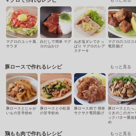
マグロで作れるレシピ
マグロのユッケ風
白だしで簡単 マグ
ねぎ塩ダレでさっ
マグロのコロコ
サラダ
ロの山かけ
ぱり マグロのレア
竜田揚げ
ステーキ
豚ロースで作れるレシピ
もっと見る
豚ロースとじゃが
豚ロースと小松菜
豚ロース肉で 簡単
豚ロースとたっ
いもの甘辛炒め
の甘辛炒め
サクサク竜田揚げ
りきのこのガー
ックバター醤油
め
鶏もも肉で作れるレシピ
もっと見る