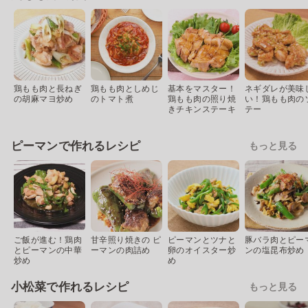
鶏もも肉と長ねぎ
鶏もも肉としめじ
基本をマスター！
ネギダレが美味
の胡麻マヨ炒め
のトマト煮
鶏もも肉の照り焼
い！鶏もも肉の
きチキンステーキ
テー
ピーマンで作れるレシピ
もっと見る
ご飯が進む！鶏肉
甘辛照り焼きの ピ
ピーマンとツナと
豚バラ肉とピー
とピーマンの中華
ーマンの肉詰め
卵のオイスター炒
ンの塩昆布炒め
炒め
め
小松菜で作れるレシピ
もっと見る