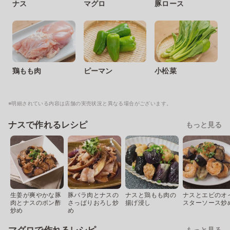
ナス
マグロ
豚ロース
鶏もも肉
ピーマン
小松菜
※明細されている内容は店舗の実売状況と異なる場合がございます。
ナスで作れるレシピ
もっと見る
生姜が爽やかな豚
豚バラ肉とナスの
ナスと鶏もも肉の
ナスとエビのオ
肉とナスのポン酢
さっぱりおろし炒
揚げ浸し
スターソース炒
炒め
め
もっと見る