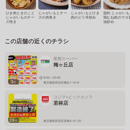
ひき肉ときのこと
じゃがいもとチー
じゃがいもとひき
節約 じゃがいも
じゃがいものチー
ズの肉巻き
肉のピリ辛炒め
鶏むね肉のマヨ
ズ焼き
油炒め
この店舗の近くのチラシ
業務スーパー
梅ヶ丘店
9:00～20:00
3
枚
東京都世田谷区梅丘1-14-8
コジマ×ビックカメラ
若林店
28
枚
東京都世田谷区若林5-41-20