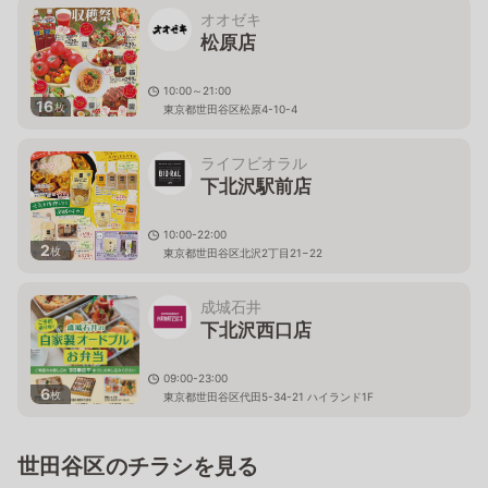
オオゼキ
松原店
10:00～21:00
16
枚
東京都世田谷区松原4-10-4
ライフビオラル
下北沢駅前店
10:00-22:00
2
枚
東京都世田谷区北沢2丁目21−22
成城石井
下北沢西口店
09:00-23:00
6
枚
東京都世田谷区代田5-34-21 ハイランド1F
世田谷区のチラシを見る