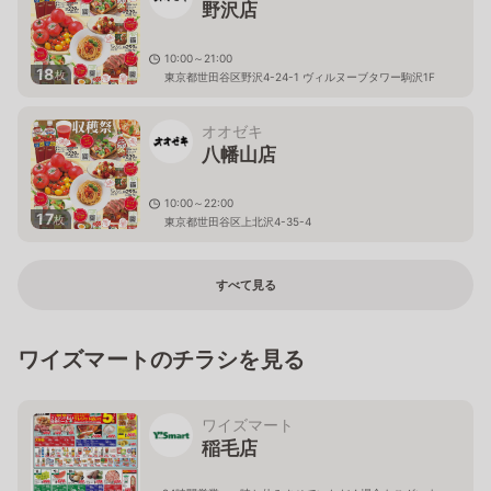
野沢店
10:00～21:00
18
枚
東京都世田谷区野沢4-24-1 ヴィルヌーブタワー駒沢1F
オオゼキ
八幡山店
10:00～22:00
17
枚
東京都世田谷区上北沢4-35-4
すべて見る
ワイズマートのチラシを見る
ワイズマート
稲毛店