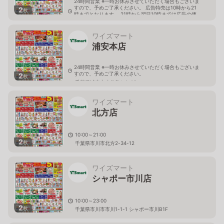
24時間営業 ※一時お休みさせていただく場合もございま
すので、予めご了承ください。 広告特売は10時から21
2
枚
時までとなります。 21時から翌日10時までは広告の価
格と異なる場合がございます。
千葉県千葉市稲毛区稲毛東3-17-5
ワイズマート
浦安本店
24時間営業 ※一時お休みさせていただく場合もございま
すので、予めご了承ください。
2
枚
千葉県浦安市当代島1-2-25
ワイズマート
北方店
10:00～21:00
2
枚
千葉県市川市北方2-34-12
ワイズマート
シャポー市川店
10:00～23:00
2
枚
千葉県市川市市川1-1-1 シャポー市川B1F