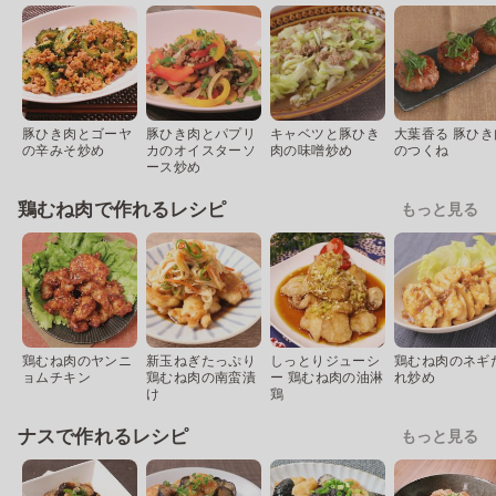
豚ひき肉とゴーヤ
豚ひき肉とパプリ
キャベツと豚ひき
大葉香る 豚ひき
の辛みそ炒め
カのオイスターソ
肉の味噌炒め
のつくね
ース炒め
鶏むね肉で作れるレシピ
もっと見る
鶏むね肉のヤンニ
新玉ねぎたっぷり
しっとりジューシ
鶏むね肉のネギ
ョムチキン
鶏むね肉の南蛮漬
ー 鶏むね肉の油淋
れ炒め
け
鶏
ナスで作れるレシピ
もっと見る