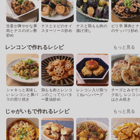
生姜が爽やかな豚
ナスとエビのオイ
ナスと鶏もも肉の
ピリ辛 豚肉とナ
肉とナスのポン酢
スターソース炒め
揚げ浸し
のサッパリ炒め
炒め
レンコンで作れるレシピ
もっと見る
シャキっと美味し
鶏もも肉とレンコ
レンコン入り鶏つ
チーズとみそで
い レンコンと豚バ
ンのこってりバタ
くねハンバーグ
ク出し レンコン
ラの照り焼き
ー醤油炒め
はさみ焼き
じゃがいもで作れるレシピ
もっと見る