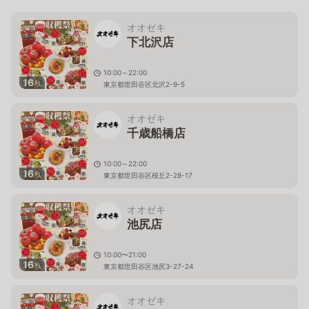
オオゼキ
下北沢店
10:00～22:00
16
枚
東京都世田谷区北沢2-9-5
オオゼキ
千歳船橋店
10:00～22:00
16
枚
東京都世田谷区桜丘2-28-17
オオゼキ
池尻店
10:00〜21:00
16
枚
東京都世田谷区池尻3-27-24
オオゼキ