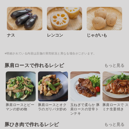
ナス
レンコン
じゃがいも
※明細されている内容は店舗の実売状況と異なる場合がございます。
豚肩ロースで作れるレシピ
もっと見る
豚肩ロースとピー
豚肩ロースとオク
玉ねぎで柔らか 豚
豚肩ロースで ス
マンの炒め物
ラのガリバタ炒め
肩ロースの甘辛ト
ミナ生姜焼き
ンテキ
豚ひき肉で作れるレシピ
もっと見る