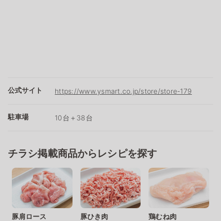
公式サイト
https://www.ysmart.co.jp/store/store-179
駐車場
10台＋38台
チラシ掲載商品からレシピを探す
豚肩ロース
豚ひき肉
鶏むね肉