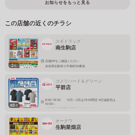
お知らせをもっと見る
この店舗の近くのチラシ
スギドラッグ
南生駒店
店舗HPをご確認ください
2
枚
奈良県生駒市小平尾町93番地
コメリハード＆グリーン
平群店
9:00-19:30 10月～3月は19:00閉店 ※灯油販売は
10:00～
45
枚
奈良県生駒郡平群町菊美台1-201-14
オークワ
生駒菜畑店