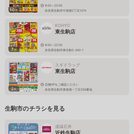
9:00～23:00
10
枚
奈良県生駒市中菜畑2丁目1074
KOHYO
東生駒店
9:00～22:00
7
枚
奈良県生駒市東生駒2-440-1
スギドラッグ
東生駒店
店舗HPをご確認ください
2
枚
奈良県生駒市東菜畑一丁目256番地
生駒市のチラシを見る
成城石井
近鉄生駒店