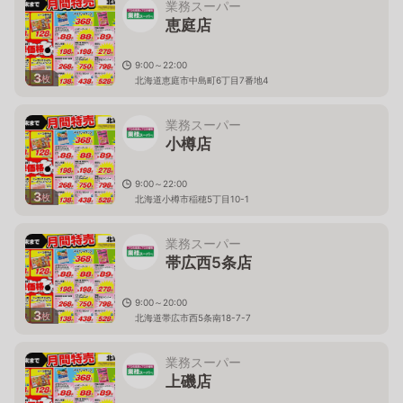
業務スーパー
恵庭店
9:00～22:00
3
枚
北海道恵庭市中島町6丁目7番地4
業務スーパー
小樽店
9:00～22:00
3
枚
北海道小樽市稲穂5丁目10-1
業務スーパー
帯広西5条店
9:00～20:00
3
枚
北海道帯広市西5条南18-7-7
業務スーパー
上磯店