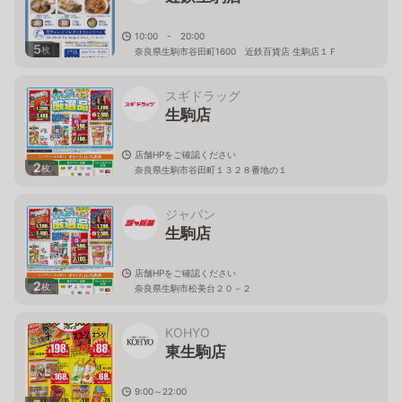
10:00 - 20:00
5
枚
奈良県生駒市谷田町1600 近鉄百貨店 生駒店１Ｆ
スギドラッグ
生駒店
店舗HPをご確認ください
2
枚
奈良県生駒市谷田町１３２８番地の１
ジャパン
生駒店
店舗HPをご確認ください
2
枚
奈良県生駒市松美台２０－２
KOHYO
東生駒店
9:00～22:00