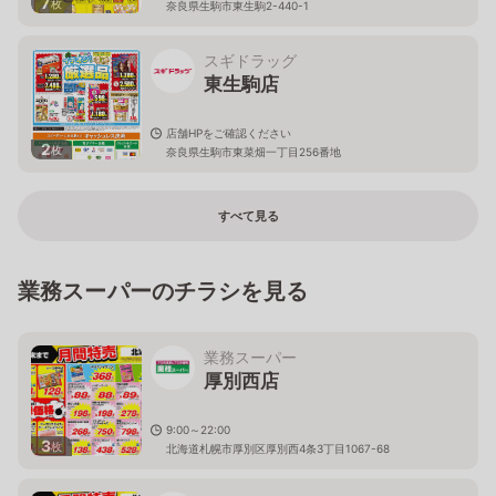
7
枚
奈良県生駒市東生駒2-440-1
スギドラッグ
東生駒店
店舗HPをご確認ください
2
枚
奈良県生駒市東菜畑一丁目256番地
すべて見る
業務スーパーのチラシを見る
業務スーパー
厚別西店
9:00～22:00
3
枚
北海道札幌市厚別区厚別西4条3丁目1067-68