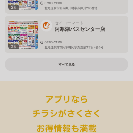
07:00-21:00
2
枚
北海道余市郡赤井川村字赤井川285番地
セイコーマート
阿寒湖バスセンター店
06:00-21:00
2
枚
北海道釧路市阿寒町阿寒湖温泉3丁目4番5号
すべて見る