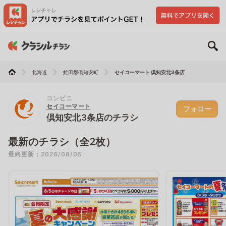
北海道
虻田郡倶知安町
セイコーマート 倶知安北3条店
コンビニ
セイコーマート
フォロー
倶知安北3条店のチラシ
最新のチラシ（全2枚）
最終更新：2026/08/05