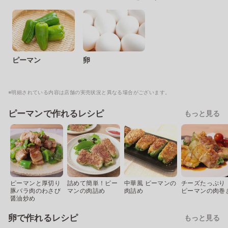
ピーマン
卵
※明細されている内容は店舗の実売状況と異なる場合がございます。
ピーマンで作れるレシピ
もっと見る
ピーマンと厚切り
詰めて簡単！ピー
中華風 ピーマンの
チーズたっぷり
豚バラ肉のわさび
マンの肉詰め
肉詰め
ピーマンの肉巻
醤油炒め
卵で作れるレシピ
もっと見る