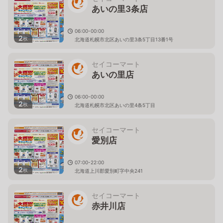
あいの里3条店
06:00-00:00
2
枚
北海道札幌市北区あいの里3条5丁目13番1号
セイコーマート
あいの里店
06:00-00:00
2
枚
北海道札幌市北区あいの里4条5丁目
セイコーマート
愛別店
07:00-22:00
2
枚
北海道上川郡愛別町字中央241
セイコーマート
赤井川店