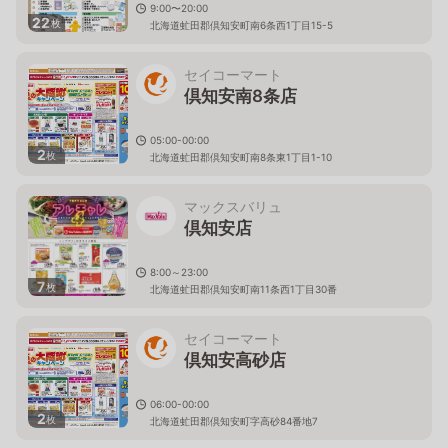
9:00〜20:00
22
枚
北海道虻田郡倶知安町南6条西1丁目15-5
セイコーマート
倶知安南8条店
05:00-00:00
2
枚
北海道虻田郡倶知安町南8条東1丁目1-10
マックスバリュ
倶知安店
8:00～23:00
7
枚
北海道虻田郡倶知安町南11条西1丁目30番
セイコーマート
倶知安高砂店
06:00-00:00
2
枚
北海道虻田郡倶知安町字高砂84番地7