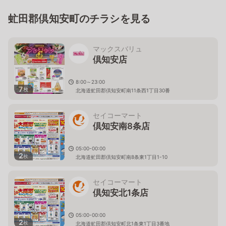
虻田郡倶知安町のチラシを見る
マックスバリュ
倶知安店
8:00～23:00
7
枚
北海道虻田郡倶知安町南11条西1丁目30番
セイコーマート
倶知安南8条店
05:00-00:00
2
枚
北海道虻田郡倶知安町南8条東1丁目1-10
セイコーマート
倶知安北1条店
05:00-00:00
2
枚
北海道虻田郡倶知安町北1条東1丁目3番地