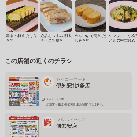
基本の和食 だし巻
絶品おつまみ 明太
めんつゆで簡単 だ
シンプル！小松
き卵
チーズ卵焼き
し巻き卵
と卵の中華炒め
この店舗の近くのチラシ
セイコーマート
倶知安北1条店
05:00-00:00
2
枚
北海道虻田郡倶知安町北1条東1丁目3番地
ツルハドラッグ
倶知安店