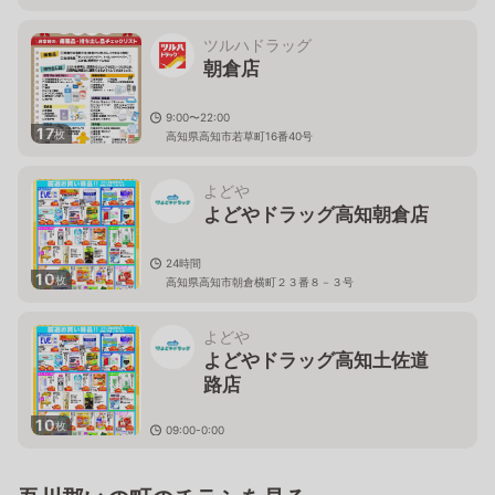
ツルハドラッグ
朝倉店
9:00〜22:00
17
枚
高知県高知市若草町16番40号
よどや
よどやドラッグ高知朝倉店
24時間
10
枚
高知県高知市朝倉横町２３番８－３号
よどや
よどやドラッグ高知土佐道
路店
10
枚
09:00-0:00
高知県高知市朝倉甲４９３番地１