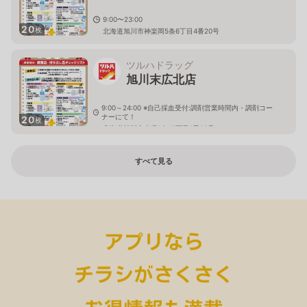
9:00〜23:00
20
枚
北海道旭川市神楽岡5条6丁目4番20号
ツルハドラッグ
旭川末広北店
9:00～24:00 ※自己採血受付:調剤営業時間内・調剤コー
ナーにて！
20
枚
北海道旭川市末広1条10丁目1番20号
すべて見る