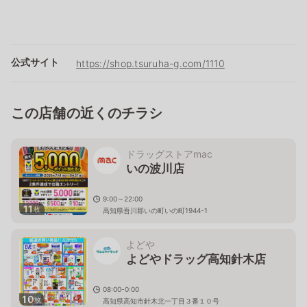
公式サイト
https://shop.tsuruha-g.com/1110
この店舗の近くのチラシ
ドラッグストアmac
いの波川店
9:00～22:00
11
枚
高知県吾川郡いの町いの町1944-1
よどや
よどやドラッグ高知針木店
08:00-0:00
10
枚
高知県高知市針木北一丁目３番１０号