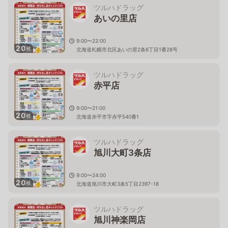
ツルハドラッグ
あいの里店
9:00〜22:00
20
枚
北海道札幌市北区あいの里2条6丁目1番28号
ツルハドラッグ
赤平店
9:00〜21:00
20
枚
北海道赤平市字赤平540番1
ツルハドラッグ
旭川大町3条店
9:00〜24:00
20
枚
北海道旭川市大町3条5丁目2397-18
ツルハドラッグ
旭川神楽岡店