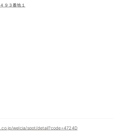
４９３番地１
ia.co.jp/welcia/spot/detail?code=4724D