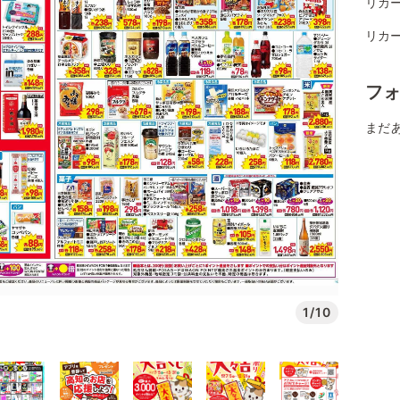
リカ
リカ
フ
まだ
1/10