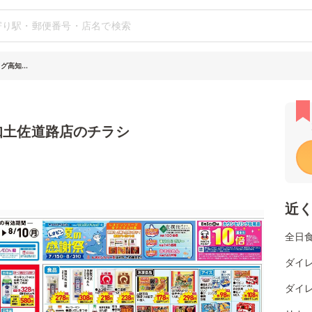
高知...
知土佐道路店のチラシ
近
全日
ダイレ
ダイレ