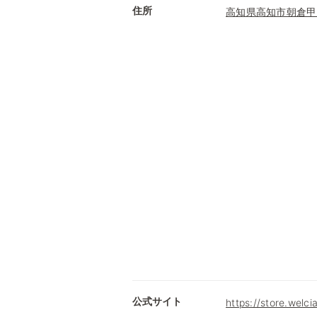
住所
高知県高知市朝倉甲
公式サイト
https://store.welc