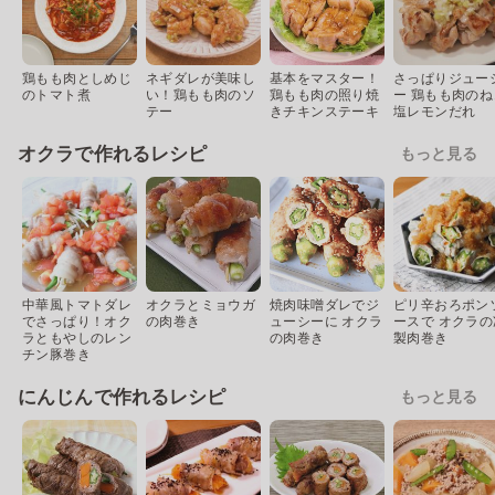
鶏もも肉としめじ
ネギダレが美味し
基本をマスター！
さっぱりジュー
のトマト煮
い！鶏もも肉のソ
鶏もも肉の照り焼
ー 鶏もも肉のね
テー
きチキンステーキ
塩レモンだれ
オクラで作れるレシピ
もっと見る
中華風トマトダレ
オクラとミョウガ
焼肉味噌ダレでジ
ピリ辛おろポン
でさっぱり！オク
の肉巻き
ューシーに オクラ
ースで オクラの
ラともやしのレン
の肉巻き
製肉巻き
チン豚巻き
にんじんで作れるレシピ
もっと見る