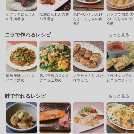
オクラとにんじん
塩麹にんじんの豚
色鮮やか！いんげ
レンジで簡単 大
の牛肉巻き
バラ巻き
んとにんじんの肉
とにんじんのそ
巻き
ろ煮
ニラで作れるレシピ
もっと見る
簡単美味しい！レ
豚バラ肉のスタミ
ニラたっぷり 塩だ
手作りタレでタ
バニラ炒め
ナニラ玉炒め
れつくね
とニラのチヂミ
鮭で作れるレシピ
もっと見る