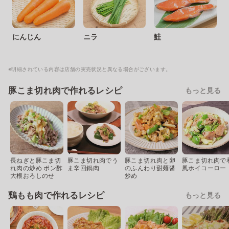
にんじん
ニラ
鮭
※明細されている内容は店舗の実売状況と異なる場合がございます。
豚こま切れ肉で作れるレシピ
もっと見る
長ねぎと豚こま切
豚こま切れ肉でう
豚こま切れ肉と卵
豚こま切れ肉で
れ肉の炒め ポン酢
ま辛回鍋肉
のふんわり甜麺醤
風ホイコーロー
大根おろしのせ
炒め
鶏もも肉で作れるレシピ
もっと見る