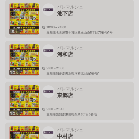
パレマルシェ
池下店
10:00～24:00
8
枚
愛知県名古屋市千種区覚王山通8丁目70番地1号
パレマルシェ
河和店
9:00～21:00
10
枚
愛知県知多郡美浜町河和北田面5番地1
パレマルシェ
東郷店
9:00～21:45
10
枚
愛知県愛知郡東郷町白鳥3丁目5番地
パレマルシェ
中村店