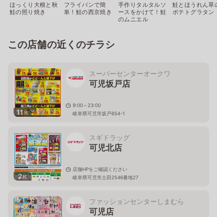
ほっくり大根と秋
フライパンで簡
手作りタルタルソ
鮭とほうれん草
鮭の照り焼き
単！鮭の西京焼き
ースをかけて！鮭
ポテトグラタン
のムニエル
この店舗の近くのチラシ
スーパーセンターオークワ
可児坂戸店
9:00～23:00
11
枚
岐阜県可児市坂戸654-1
スギドラッグ
可児北店
店舗HPをご確認ください
2
枚
岐阜県可児市土田2546番地27
ファッションセンターしまむら
可児店