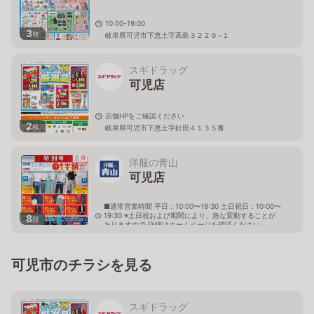
10:00-19:00
3
枚
岐阜県可児市下恵土字高島３２２９−１
スギドラッグ
可児店
店舗HPをご確認ください
2
枚
岐阜県可児市下恵土字針田４１３５番
洋服の青山
可児店
■通常営業時間 平日：10:00〜19:30 土日祝日：10:00〜
19:30 ※土日祝および期間により、急な変動することが
8
枚
ありますので 詳細はホームページを確認ください
岐阜県可児市下恵土5673番地
可児市のチラシを見る
スギドラッグ