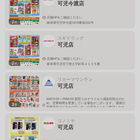
可児今渡店
店舗HPをご確認ください
2
枚
岐阜県可児市今渡1619番地332号
スギドラッグ
可児店
店舗HPをご確認ください
2
枚
岐阜県可児市下恵土字針田４１３５番
リカーマウンテン
可児店
AM10:00～PM8:00 新型コロナウイルス感染症防止のた
め、営業時間を変更している場合がございます。 最新の
2
枚
営業状況はリカーマウンテン公式サイトをご確認くださ
い。
岐阜県可児市下恵土字中西864番1
コノミヤ
可児店