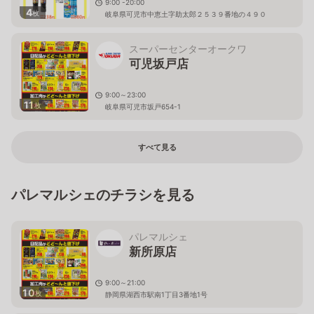
9:00 -20:00
4
枚
岐阜県可児市中恵土字助太郎２５３９番地の４９０
スーパーセンターオークワ
可児坂戸店
9:00～23:00
11
枚
岐阜県可児市坂戸654-1
すべて見る
パレマルシェのチラシを見る
パレマルシェ
新所原店
9:00～21:00
10
枚
静岡県湖西市駅南1丁目3番地1号