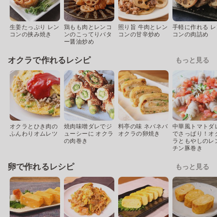
生姜たっぷり レン
鶏もも肉とレンコ
照り旨 牛肉とレン
手軽に作れる レ
コンの挟み焼き
ンのこってりバタ
コンの甘辛炒め
コンの肉詰め
ー醤油炒め
オクラで作れるレシピ
もっと見る
オクラとひき肉の
焼肉味噌ダレでジ
料亭の味 ネバネバ
中華風トマトダ
ふんわりオムレツ
ューシーに オクラ
オクラの卵焼き
でさっぱり！オ
の肉巻き
ラともやしのレ
チン豚巻き
卵で作れるレシピ
もっと見る