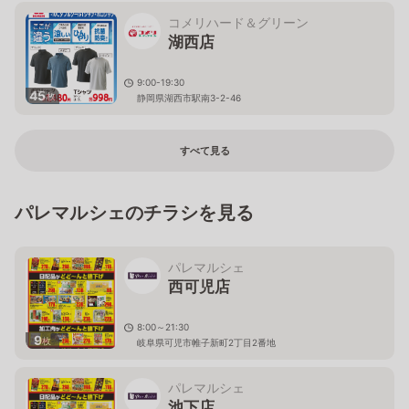
コメリハード＆グリーン
湖西店
9:00-19:30
45
枚
静岡県湖西市駅南3-2-46
すべて見る
パレマルシェのチラシを見る
パレマルシェ
西可児店
8:00～21:30
9
枚
岐阜県可児市帷子新町2丁目2番地
パレマルシェ
池下店