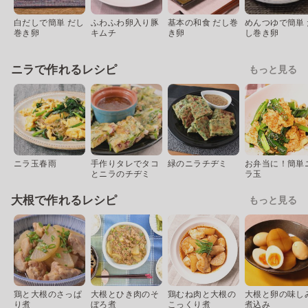
白だしで簡単 だし
ふわふわ卵入り豚
基本の和食 だし巻
めんつゆで簡単 
巻き卵
キムチ
き卵
し巻き卵
ニラで作れるレシピ
もっと見る
ニラ玉春雨
手作りタレでタコ
緑のニラチヂミ
お弁当に！簡単
とニラのチヂミ
ラ玉
大根で作れるレシピ
もっと見る
鶏と大根のさっぱ
大根とひき肉のそ
鶏むね肉と大根の
大根と卵の味し
り煮
ぼろ煮
こっくり煮
煮込み