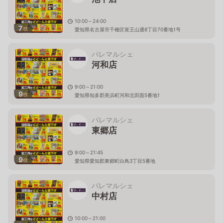
10:00～24:00
7
枚
愛知県名古屋市千種区覚王山通8丁目70番地1号
パレマルシェ
河和店
9:00～21:00
9
枚
愛知県知多郡美浜町河和北田面5番地1
パレマルシェ
東郷店
9:00～21:45
9
枚
愛知県愛知郡東郷町白鳥3丁目5番地
パレマルシェ
中村店
10:00～21:00