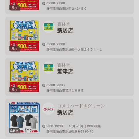
09:00-22:00
8
枚
静岡県湖西市駅南３-２-５０
杏林堂
新居店
09:00-22:00
8
枚
静岡県湖西市新居町中之郷２６５４－１
杏林堂
鷲津店
09:00-21:00
8
枚
静岡県湖西市鷲津１０９５
コメリハード＆グリーン
新居店
9:00-19:30 10月～3月は19:00閉店
45
枚
静岡県湖西市新居町新居3380-70