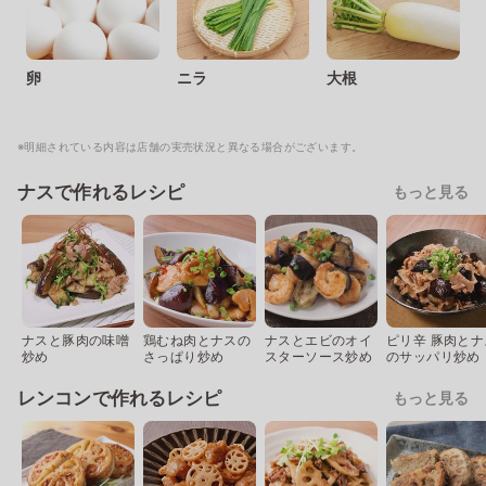
卵
ニラ
大根
※明細されている内容は店舗の実売状況と異なる場合がございます。
ナスで作れるレシピ
もっと見る
ナスと豚肉の味噌
鶏むね肉とナスの
ナスとエビのオイ
ピリ辛 豚肉とナ
炒め
さっぱり炒め
スターソース炒め
のサッパリ炒め
レンコンで作れるレシピ
もっと見る