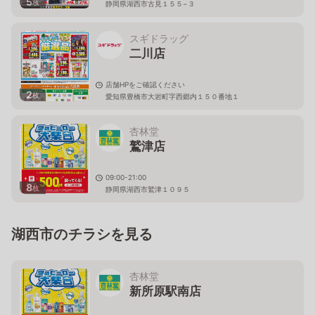
5
枚
静岡県湖西市古見１５５−３
スギドラッグ
二川店
店舗HPをご確認ください
2
枚
愛知県豊橋市大岩町字西郷内１５０番地１
杏林堂
鷲津店
09:00-21:00
8
枚
静岡県湖西市鷲津１０９５
湖西市のチラシを見る
杏林堂
新所原駅南店