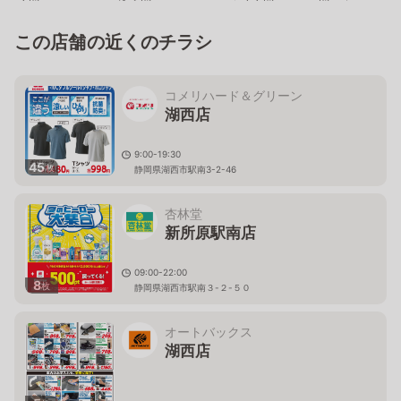
この店舗の近くのチラシ
コメリハード＆グリーン
湖西店
9:00-19:30
45
枚
静岡県湖西市駅南3-2-46
杏林堂
新所原駅南店
09:00-22:00
8
枚
静岡県湖西市駅南３-２-５０
オートバックス
湖西店