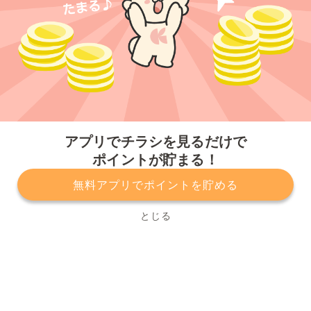
今すぐアプリをダウンロードする
アプリでチラシを見るだけで
ポイントが貯まる！
無料アプリでポイントを貯める
プライバシーポリシー
利用規約
運営会社
サービスに関してのお問い合わせ
チラシ掲載をお考えの方
とじる
Copyright© Kurashiru, Inc. All Rights Reserved.