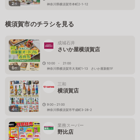
2
枚
神奈川県横須賀市本町2-1-12
横須賀市のチラシを見る
成城石井
さいか屋横須賀店
10:00 - 21:00
6
枚
神奈川県横須賀市大滝町1-13 さいか屋新館1F
三和
横須賀店
9:00～21:00
4
枚
神奈川県横須賀市平成町3-28-2
業務スーパー
野比店