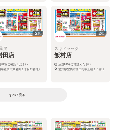
2
2
枚
枚
薬局
スギドラッグ
岩田店
飯村店
舗HPをご確認ください
店舗HPをご確認ください
知県豊橋市東岩田１丁目11番地7
愛知県豊橋市西口町字土橋１０番１
すべて見る
る