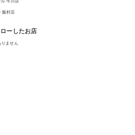
ル 牛川店
 飯村店
ォローしたお店
ありません