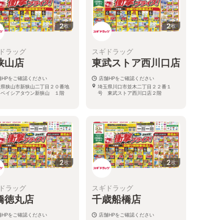
2
2
枚
枚
ドラッグ
スギドラッグ
狭山店
東武ストア西川口店
舗HPをご確認ください
店舗HPをご確認ください
玉県狭山市新狭山二丁目２０番地
埼玉県川口市並木二丁目２２番１
 ベイシアタウン新狭山 １階
号 東武ストア西川口店２階
2
2
枚
枚
ドラッグ
スギドラッグ
橋徳丸店
千歳船橋店
舗HPをご確認ください
店舗HPをご確認ください