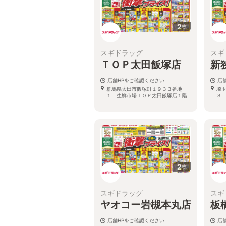
2
枚
スギドラッグ
スギ
ＴＯＰ太田飯塚店
新
店舗HPをご確認ください
店
群馬県太田市飯塚町１９３３番地
埼
１ 生鮮市場ＴＯＰ太田飯塚店１階
３
2
枚
スギドラッグ
スギ
ヤオコー岩槻本丸店
板
店舗HPをご確認ください
店