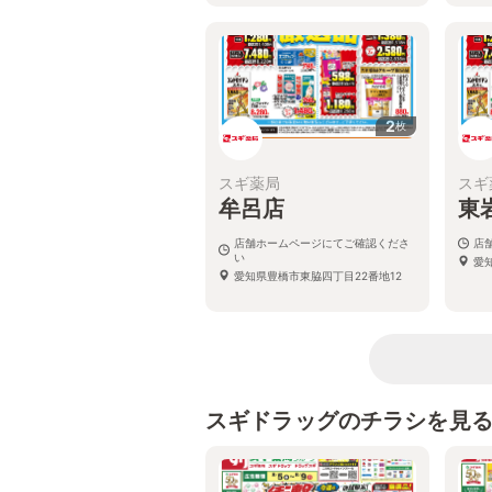
2
枚
スギ薬局
スギ
牟呂店
東
店舗ホームページにてご確認くださ
店
い
愛
愛知県豊橋市東脇四丁目22番地12
スギドラッグのチラシを見