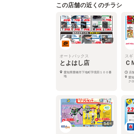
この店舗の近くのチラシ
5
枚
オートバックス
スギ
とよはし店
Ｃ
愛知県豊橋市下地町字境田１００番
店
地
愛
ク
54
枚