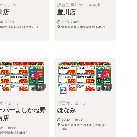
ダデンキ
廻鮮江戸前すし 魚魚丸
川店
豊川店
:00～20:00
11:00-21:00
知県豊川市下長山町高畑26-1
愛知県豊川市牛久保町城下45-1
1
1
枚
枚
食チェーン
全日食チェーン
ーパーよしかね野
ほなみ
台店
09:30 ～ 19:30
愛知県豊橋市大清水町字大清水3-
00 ～ 19:00
1043
知県豊橋市杉山町考仁１