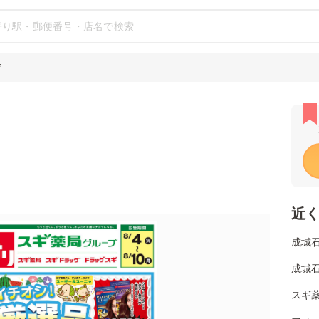
店
近
成城
成城石
スギ薬