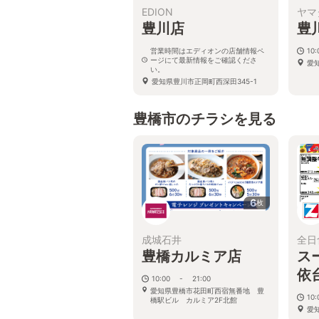
EDION
ヤマ
豊川店
豊
営業時間はエディオンの店舗情報ペ
10
ージにて最新情報をご確認くださ
愛
い。
愛知県豊川市正岡町西深田345-1
豊橋市のチラシを見る
6
枚
成城石井
全日
豊橋カルミア店
ス
依
10:00 - 21:00
愛知県豊橋市花田町西宿無番地 豊
10:
橋駅ビル カルミア2F北館
愛