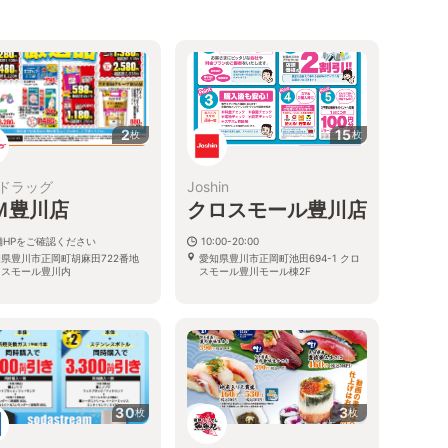
2
15
枚
枚
ドラッグ
Joshin
Ｍ豊川店
クロスモール豊川店
舗HPをご確認ください
10:00-20:00
知県豊川市正岡町胡麻田722番地
愛知県豊川市正岡町池田694-1 クロ
ロスモール豊川内
スモール豊川モール棟2F
30
3
枚
枚