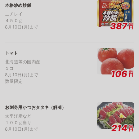
本格炒め炒飯
ニチレイ
４５０ｇ
387
税込
8月10日(月)まで
円
トマト
北海道等の国内産
１コ
106
税込
8月10日(月)まで
円
数量限定
お刺身用かつおタタキ（解凍）
太平洋産など
１００ｇ当り
214
税込
8月10日(月)まで
円