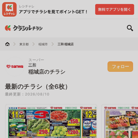
東京都
稲城市
三和 稲城店
スーパー
三和
フォロー
稲城店のチラシ
最新のチラシ（全6枚）
最終更新：2026/08/10