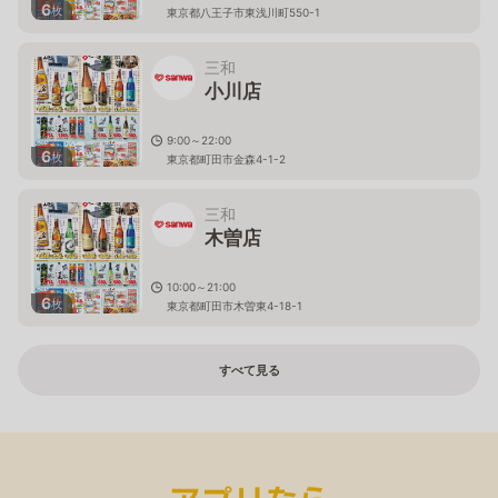
6
枚
東京都八王子市東浅川町550-1
三和
小川店
9:00～22:00
6
枚
東京都町田市金森4-1-2
三和
木曽店
10:00～21:00
6
枚
東京都町田市木曽東4-18-1
すべて見る