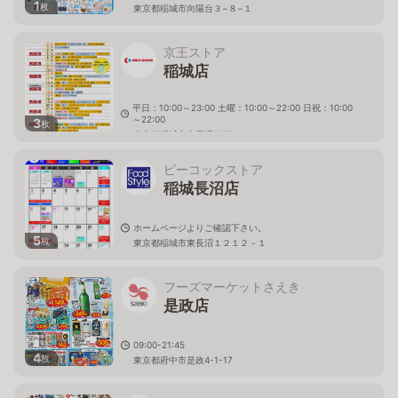
1
枚
東京都稲城市向陽台３−８−１
京王ストア
稲城店
平日：10:00～23:00 土曜：10:00～22:00 日祝：10:00
～22:00
3
枚
東京都稲城市東長沼3107-4
ピーコックストア
稲城長沼店
ホームページよりご確認下さい。
5
枚
東京都稲城市東長沼１２１２－１
フーズマーケットさえき
是政店
09:00-21:45
4
枚
東京都府中市是政4-1-17