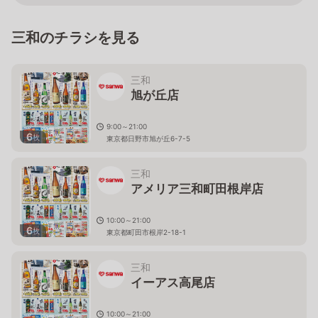
三和のチラシを見る
三和
旭が丘店
9:00～21:00
6
枚
東京都日野市旭が丘6-7-5
三和
アメリア三和町田根岸店
10:00～21:00
6
枚
東京都町田市根岸2-18-1
三和
イーアス高尾店
10:00～21:00