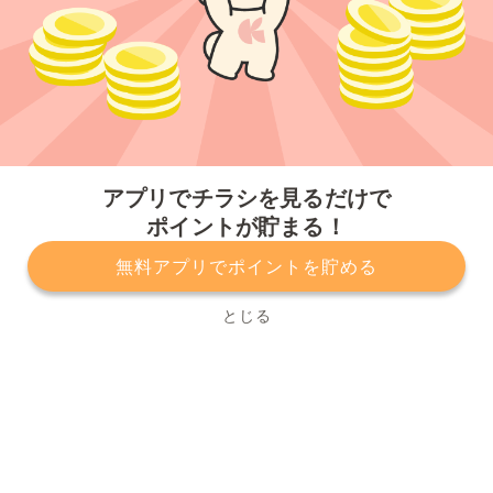
今すぐアプリをダウンロードする
アプリでチラシを見るだけで
ポイントが貯まる！
無料アプリでポイントを貯める
プライバシーポリシー
利用規約
運営会社
サービスに関してのお問い合わせ
チラシ掲載をお考えの方
とじる
Copyright© Kurashiru, Inc. All Rights Reserved.