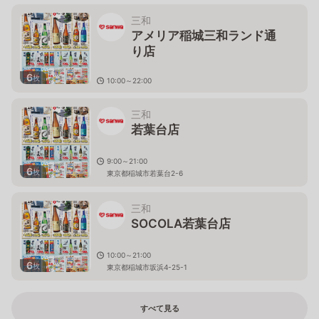
三和
アメリア稲城三和ランド通
り店
6
枚
10:00～22:00
東京都稲城市矢野口2284-1
三和
若葉台店
9:00～21:00
6
枚
東京都稲城市若葉台2-6
三和
SOCOLA若葉台店
10:00～21:00
6
枚
東京都稲城市坂浜4-25-1
すべて見る