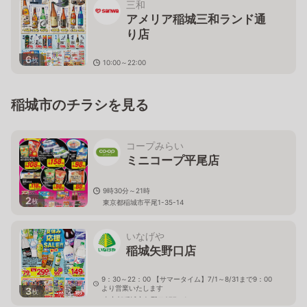
三和
アメリア稲城三和ランド通
り店
6
枚
10:00～22:00
東京都稲城市矢野口2284-1
稲城市のチラシを見る
コープみらい
ミニコープ平尾店
9時30分～21時
2
枚
東京都稲城市平尾1-35-14
いなげや
稲城矢野口店
9：30～22：00 【サマータイム】7/1～8/31まで9：00
より営業いたします
3
枚
東京都稲城市矢野口277－1