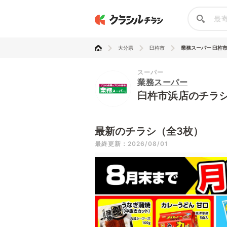
大分県
臼杵市
業務スーパー 臼杵
スーパー
業務スーパー
臼杵市浜店のチラ
最新のチラシ（全3枚）
最終更新：2026/08/01