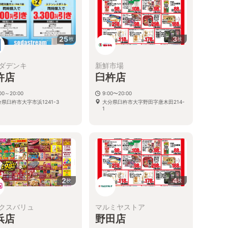
25
3
枚
枚
ダデンキ
新鮮市場
杵店
臼杵店
:00～20:00
9:00〜20:00
県臼杵市大字市浜1241-3
大分県臼杵市大字野田字唐木田214-
1
2
4
枚
枚
クスバリュ
マルミヤストア
浜店
野田店