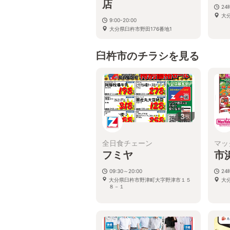
店
2
大
9:00-20:00
大分県臼杵市野田176番地1
臼杵市のチラシを見る
3
枚
全日食チェーン
マッ
フミヤ
市
09:30～20:00
2
大分県臼杵市野津町大字野津市１５
大
８－１