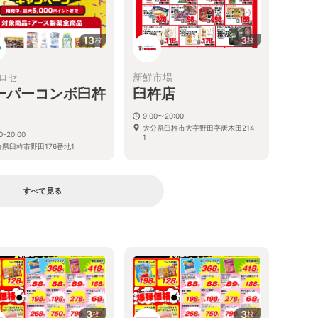
13
3
枚
枚
ヒロセ
新鮮市場
ーパーコンボ臼杵
臼杵店
9:00〜20:00
大分県臼杵市大字野田字唐木田214-
0-20:00
1
分県臼杵市野田176番地1
すべて見る
る
3
3
枚
枚