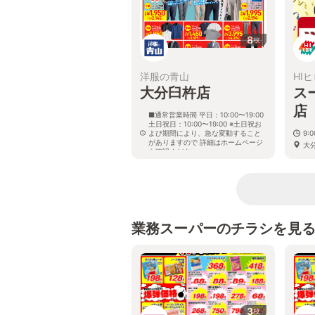
8
枚
洋服の青山
HI
大分臼杵店
ス
店
■通常営業時間 平日：10:00〜19:00
土日祝日：10:00〜19:00 ※土日祝お
よび期間により、急な変動すること
9:0
がありますので 詳細はホームページ
大
を確認ください
大分県臼杵市上市浜16組
業務スーパーのチラシを見
3
枚