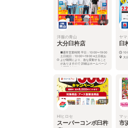
8
枚
洋服の青山
ヤマ
大分臼杵店
臼
■通常営業時間 平日：10:00〜19:00
10
土日祝日：10:00〜19:00 ※土日祝お
大分
よび期間により、急な変動すること
がありますので 詳細はホームページ
を確認ください
大分県臼杵市上市浜16組
13
枚
HIヒロセ
マッ
スーパーコンボ臼杵
市