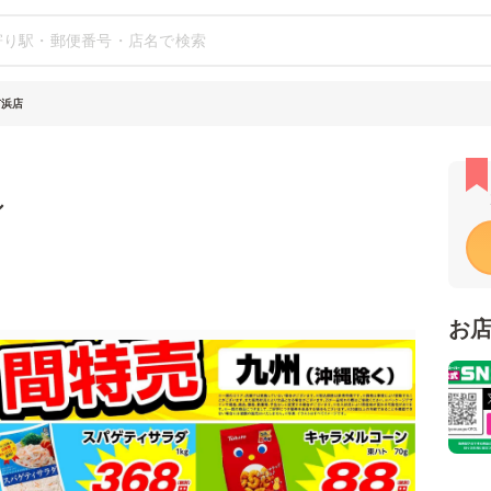
市浜店
シ
お