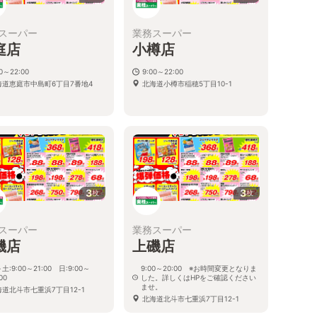
スーパー
業務スーパー
庭店
小樽店
00～22:00
9:00～22:00
海道恵庭市中島町6丁目7番地4
北海道小樽市稲穂5丁目10-1
3
3
枚
枚
スーパー
業務スーパー
磯店
上磯店
土:9:00～21:00 日:9:00～
9:00～20:00 ※お時間変更となりま
00
した。詳しくはHPをご確認ください
ませ。
海道北斗市七重浜7丁目12-1
北海道北斗市七重浜7丁目12-1