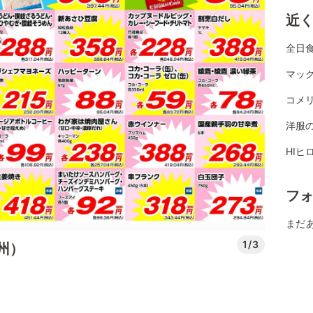
近
全日
マッ
コメ
洋服
HIヒ
フ
まだ
1/3
州）