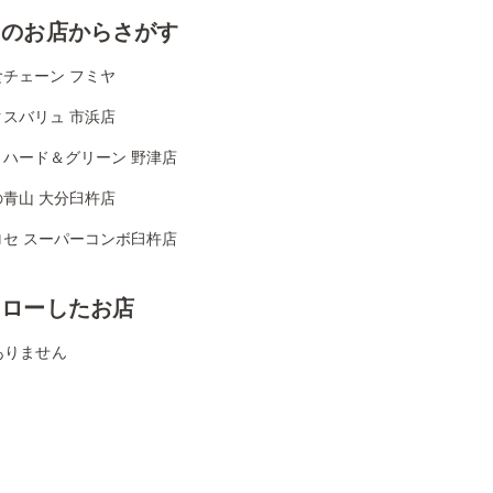
くのお店からさがす
食チェーン フミヤ
クスバリュ 市浜店
リハード＆グリーン 野津店
の青山 大分臼杵店
ロセ スーパーコンボ臼杵店
ォローしたお店
ありません