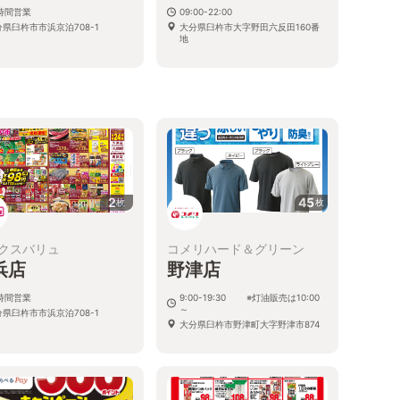
4時間営業
09:00-22:00
分県臼杵市市浜京泊708-1
大分県臼杵市大字野田六反田160番
地
2
45
枚
枚
クスバリュ
コメリハード＆グリーン
浜店
野津店
4時間営業
9:00-19:30 ※灯油販売は10:00
～
分県臼杵市市浜京泊708-1
大分県臼杵市野津町大字野津市874