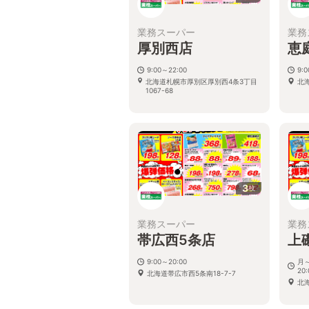
業務スーパー
業務
厚別西店
恵
9:00～22:00
9:
北海道札幌市厚別区厚別西4条3丁目
北
1067-68
3
枚
業務スーパー
業務
帯広西5条店
上
9:00～20:00
月～
20:
北海道帯広市西5条南18-7-7
北