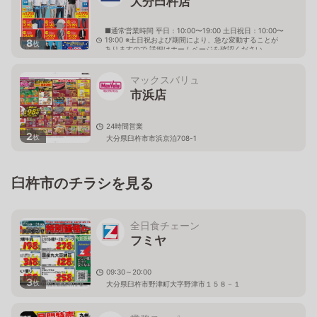
大分臼杵店
■通常営業時間 平日：10:00〜19:00 土日祝日：10:00〜
19:00 ※土日祝および期間により、急な変動することが
8
枚
ありますので 詳細はホームページを確認ください
大分県臼杵市上市浜16組
マックスバリュ
市浜店
24時間営業
2
枚
大分県臼杵市市浜京泊708-1
臼杵市のチラシを見る
全日食チェーン
フミヤ
09:30～20:00
3
枚
大分県臼杵市野津町大字野津市１５８－１