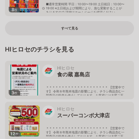
■通常営業時間 平日：10:00〜19:00 土日祝日：10:00〜
19:00 ※土日祝および期間により、急な変動することが
8
枚
ありますので 詳細はホームページを確認ください
大分県臼杵市上市浜16組
すべて見る
HIヒロセのチラシを見る
HIヒロセ
食の蔵 嘉島店
＊＊＊＊＊＊＊＊＊＊＊＊＊＊＊＊＊＊＊＊ 【営業中で
す】 令和８年熊本地震の影響により、チラシ商品含む一
3
枚
部商品の販売を停止しております。お客様には大変ご不
便をおかけしておりますが、ご了承下さい。 しばらくの
間、当店へご来店の際には どうぞお気をつけてお越しく
ださいませ。 ＊＊＊＊＊＊＊＊＊＊＊＊＊＊＊＊＊＊＊
HIヒロセ
＊ 9:00-20:00
スーパーコンボ大津店
熊本県上益城郡嘉島町鯰1792-1
＊＊＊＊＊＊＊＊＊＊＊＊＊＊＊＊＊＊＊＊ 【営業中で
す】 令和８年熊本地震の影響により、チラシ商品含む一
12
枚
部商品の販売を停止しております。お客様には大変ご不