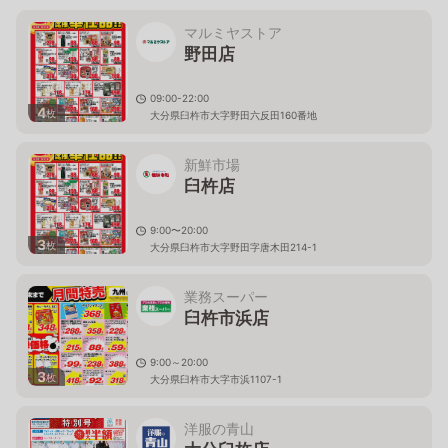
マルミヤストア
野田店
09:00-22:00
4
枚
大分県臼杵市大字野田六反田160番地
新鮮市場
臼杵店
9:00〜20:00
3
枚
大分県臼杵市大字野田字唐木田214-1
業務スーパー
臼杵市浜店
9:00～20:00
3
枚
大分県臼杵市大字市浜1107-1
洋服の青山