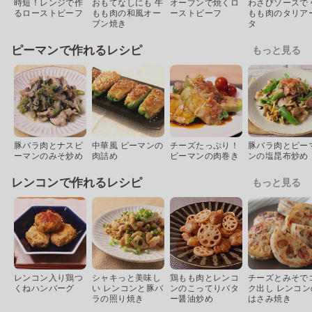
時短！レンジで作
おもてなしにも 牛
オーブンで焼くロ
わさびソースで 
るローストビーフ
もも肉の和風オー
ーストビーフ
もも肉のタリア
ブン焼き
タ
ピーマンで作れるレシピ
もっと見る
豚バラ肉とナスピ
中華風 ピーマンの
チーズたっぷり！
豚バラ肉とピー
ーマンのみそ炒め
肉詰め
ピーマンの肉巻き
ンの塩昆布炒め
レンコンで作れるレシピ
もっと見る
レンコン入り鶏つ
シャキっと美味し
鶏もも肉とレンコ
チーズとみそで
くねハンバーグ
い レンコンと豚バ
ンのこってりバタ
ク出し レンコン
ラの照り焼き
ー醤油炒め
はさみ焼き