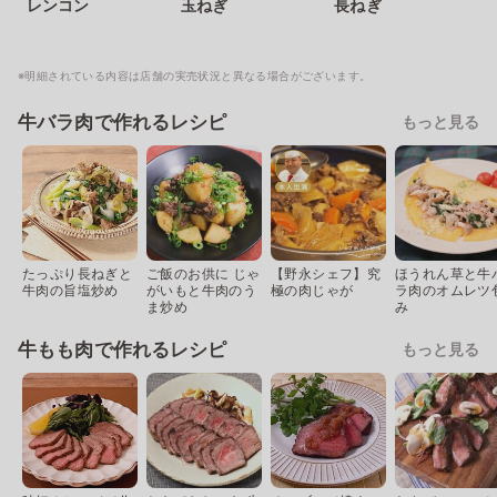
レンコン
玉ねぎ
長ねぎ
※明細されている内容は店舗の実売状況と異なる場合がございます。
牛バラ肉で作れるレシピ
もっと見る
たっぷり長ねぎと
ご飯のお供に じゃ
【野永シェフ】究
ほうれん草と牛
牛肉の旨塩炒め
がいもと牛肉のう
極の肉じゃが
ラ肉のオムレツ
ま炒め
み
牛もも肉で作れるレシピ
もっと見る