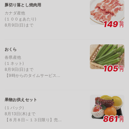
豚切り落とし焼肉用
カナダ産他
(１００ｇあたり)
149
税込
8月9日(日)まで
円
おくら
各県産他
(１ネット)
105
税込
8月9日(日)まで
円
【9時からのタイムサービス...
果物お供えセット
(１パック)
8月13日(木)まで
861
税込
【８月８日～１３日限り】売...
円