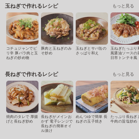
玉ねぎで作れるレシピ
もっと見る
コチュジャンでピ
豚肉と玉ねぎのみ
玉ねぎとサバ缶の
玉ねぎたっぷり
リ辛 豚バラ肉と玉
そ炒め
さっぱり和え
風醤油ソースの
ねぎの炒め物
日市トンテキ風
長ねぎで作れるレシピ
もっと見る
焼肉のタレで 厚揚
長ねぎがメインお
めんつゆで簡単 長
たっぷり長ねぎ
げと長ねぎ炒め
かず 電子レンジで
ねぎの玉子焼き
牛肉の旨塩炒め
長ねぎの簡単オイ
ル漬け