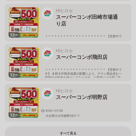
便をおかけしておりますが、ご了承下さい。 しばらくの
間、当店へご来店の際には どうぞお気をつけてお越しく
ださいませ。 ＊＊＊＊＊＊＊＊＊＊＊＊＊＊＊＊＊＊＊
HIヒロセ
＊ 9:00〜21:00
スーパーコンボ田崎市場通
熊本県菊池郡大津町室683番地1
り店
12
枚
＊＊＊＊＊＊＊＊＊＊＊＊＊＊＊＊＊＊＊＊ 【営業中で
す】 令和８年熊本地震の影響により、チラシ商品含む一
部商品の販売を停止しております。お客様には大変ご不
便をおかけしておりますが、ご了承下さい。 しばらくの
HIヒロセ
間、当店へご来店の際には どうぞお気をつけてお越しく
ださいませ。 ＊＊＊＊＊＊＊＊＊＊＊＊＊＊＊＊＊＊＊
スーパーコンボ飛田店
＊ 09:00〜21:00
熊本県熊本市西区上代1丁目557
＊＊＊＊＊＊＊＊＊＊＊＊＊＊＊＊＊＊＊＊ 【営業中で
す】 令和８年熊本地震の影響により、チラシ商品含む一
12
枚
部商品の販売を停止しております。お客様には大変ご不
便をおかけしておりますが、ご了承下さい。 しばらくの
間、当店へご来店の際には どうぞお気をつけてお越しく
ださいませ。 ＊＊＊＊＊＊＊＊＊＊＊＊＊＊＊＊＊＊＊
HIヒロセ
＊ 09:30〜20:00
スーパーコンボ明野店
熊本県熊本市北区飛田町3丁目8番45号
9:00〜21:00
12
枚
大分県大分市猪野1617-1
すべて見る