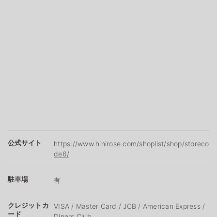
公式サイト
https://www.hihirose.com/shoplist/shop/storeco
de6/
駐車場
有
クレジットカ
VISA / Master Card / JCB / American Express /
ード
Diners Club