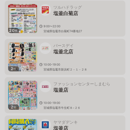
ツルハドラッグ
塩釜白菊店
9:00〜22:00
20
枚
宮城県塩竈市白菊町74番地27
バースデイ
塩釜北店
10:00-19:00
2
枚
宮城県塩竈市新浜町２－１－２８
ファッションセンターしまむら
塩釜店
10:00-19:00
2
枚
宮城県塩竈市牛生町８−２６
ヤマダデンキ
塩釜店