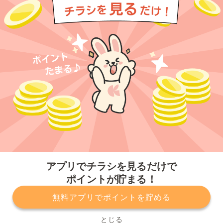
今すぐアプリをダウンロードする
アプリでチラシを見るだけで
ポイントが貯まる！
無料アプリでポイントを貯める
プライバシーポリシー
利用規約
運営会社
サービスに関してのお問い合わせ
チラシ掲載をお考えの方
とじる