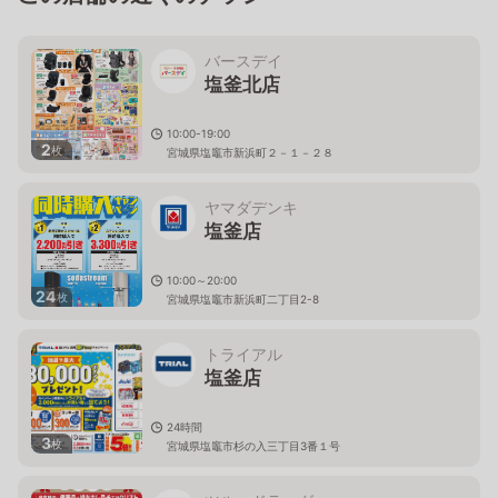
バースデイ
塩釜北店
10:00-19:00
2
枚
宮城県塩竈市新浜町２－１－２８
ヤマダデンキ
塩釜店
10:00～20:00
24
枚
宮城県塩竈市新浜町二丁目2-8
トライアル
塩釜店
24時間
3
枚
宮城県塩竈市杉の入三丁目3番１号