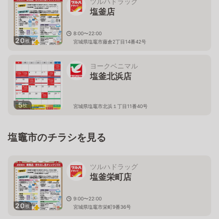
ツルハドラッグ
塩釜店
8:00〜22:00
20
枚
宮城県塩竈市藤倉2丁目14番42号
ヨークベニマル
塩釜北浜店
5
枚
宮城県塩竈市北浜１丁目11番40号
塩竈市のチラシを見る
ツルハドラッグ
塩釜栄町店
9:00〜22:00
20
枚
宮城県塩竈市栄町9番36号