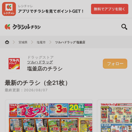
宮城県
塩竈市
ツルハドラッグ 塩釜店
ドラッグストア
ツルハドラッグ
フォロー
塩釜店のチラシ
最新のチラシ（全21枚）
最終更新：2026/08/07