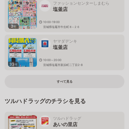
ファッションセンターしまむら
塩釜店
10:00-19:00
3
枚
宮城県塩竈市牛生町８−２６
ヤマダデンキ
塩釜店
10:00～20:00
33
枚
宮城県塩竈市新浜町二丁目2-8
すべて見る
ツルハドラッグのチラシを見る
ツルハドラッグ
あいの里店