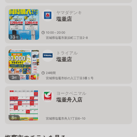
ヤマダデンキ
塩釜店
10:00～20:00
33
枚
宮城県塩竈市新浜町二丁目2-8
トライアル
塩釜店
24時間
3
枚
宮城県塩竈市杉の入三丁目3番１号
ヨークベニマル
塩釜舟入店
8
枚
宮城県塩竈市舟入1丁目6−10