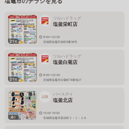
塩竈市のチラシを見る
ツルハドラッグ
塩釜栄町店
9:00〜22:00
21
枚
宮城県塩竈市栄町9番36号
ツルハドラッグ
塩釜白菊店
9:00〜22:00
21
枚
宮城県塩竈市白菊町74番地27
バースデイ
塩釜北店
10:00-19:00
4
枚
宮城県塩竈市新浜町２－１－２８