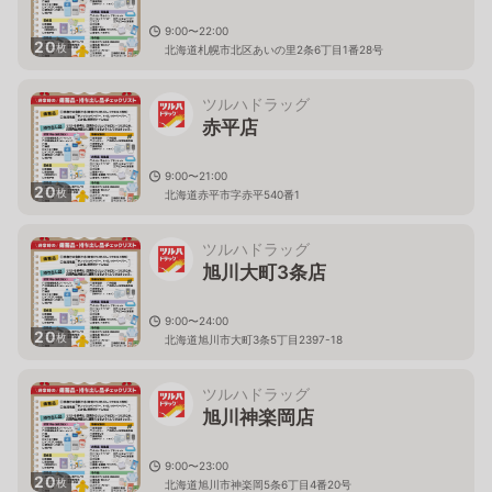
9:00〜22:00
20
枚
北海道札幌市北区あいの里2条6丁目1番28号
ツルハドラッグ
赤平店
9:00〜21:00
20
枚
北海道赤平市字赤平540番1
ツルハドラッグ
旭川大町3条店
9:00〜24:00
20
枚
北海道旭川市大町3条5丁目2397-18
ツルハドラッグ
旭川神楽岡店
9:00〜23:00
20
枚
北海道旭川市神楽岡5条6丁目4番20号