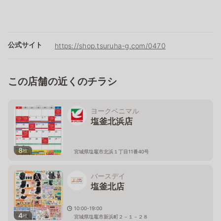
公式サイト
https://shop.tsuruha-g.com/0470
この店舗の近くのチラシ
ヨークベニマル
塩釜北浜店
8
枚
宮城県塩竈市北浜１丁目11番40号
バースデイ
塩釜北店
10:00-19:00
4
枚
宮城県塩竈市新浜町２－１－２８