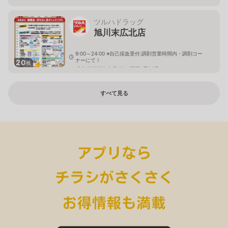
ツルハドラッグ
旭川末広北店
9:00～24:00 ※自己採血受付:調剤営業時間内・調剤コー
ナーにて！
20
枚
北海道旭川市末広1条10丁目1番20号
すべて見る