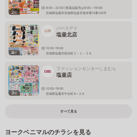
8:00～22:00 (医薬品販売は9:00～19:00)
2
枚
宮城県塩竈市宮城県塩釜市海岸通15番100号
バースデイ
塩釜北店
10:00-19:00
4
枚
宮城県塩竈市新浜町２－１－２８
ファッションセンターしまむら
塩釜店
10:00-19:00
3
枚
宮城県塩竈市牛生町８−２６
すべて見る
ヨークベニマルのチラシを見る