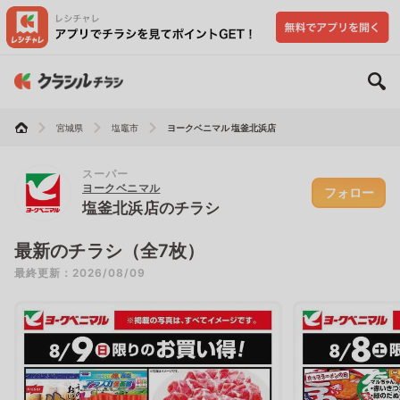
宮城県
塩竈市
ヨークベニマル 塩釜北浜店
スーパー
ヨークベニマル
フォロー
塩釜北浜店のチラシ
最新のチラシ（全7枚）
最終更新：2026/08/09