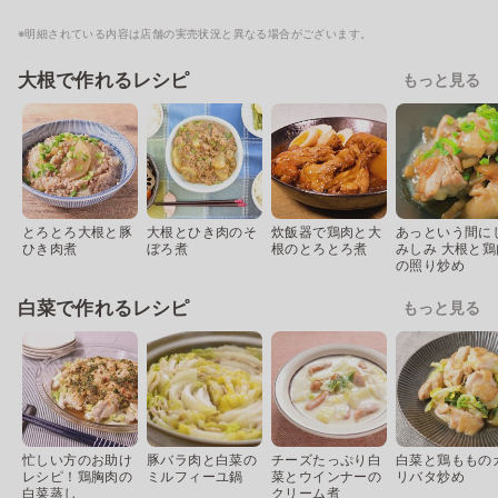
※明細されている内容は店舗の実売状況と異なる場合がございます。
大根で作れるレシピ
もっと見る
とろとろ大根と豚
大根とひき肉のそ
炊飯器で鶏肉と大
あっという間に
ひき肉煮
ぼろ煮
根のとろとろ煮
みしみ 大根と鶏
の照り炒め
白菜で作れるレシピ
もっと見る
忙しい方のお助け
豚バラ肉と白菜の
チーズたっぷり白
白菜と鶏ももの
レシピ！鶏胸肉の
ミルフィーユ鍋
菜とウインナーの
リバタ炒め
白菜蒸し
クリーム煮