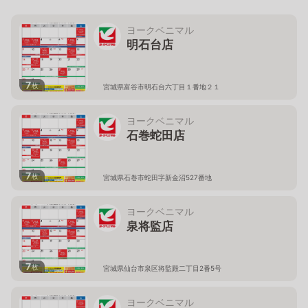
ヨークベニマル
明石台店
7
枚
宮城県富谷市明石台六丁目１番地２１
ヨークベニマル
石巻蛇田店
7
枚
宮城県石巻市蛇田字新金沼527番地
ヨークベニマル
泉将監店
7
枚
宮城県仙台市泉区将監殿二丁目2番5号
ヨークベニマル