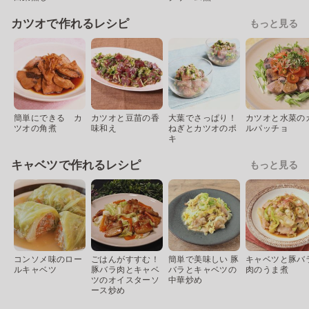
カツオで作れるレシピ
もっと見る
簡単にできる カ
カツオと豆苗の香
大葉でさっぱり！
カツオと水菜の
ツオの角煮
味和え
ねぎとカツオのポ
ルパッチョ
キ
キャベツで作れるレシピ
もっと見る
コンソメ味のロー
ごはんがすすむ！
簡単で美味しい 豚
キャベツと豚バ
ルキャベツ
豚バラ肉とキャベ
バラとキャベツの
肉のうま煮
ツのオイスターソ
中華炒め
ース炒め