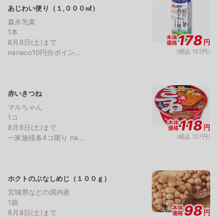
あじわい便り（１,０００㎖）
森永乳業
1本
178
本体
8月8日(土)まで
円
価格
(税込 192円)
nanaco10円分ポイン...
赤いきつね
マルちゃん
1コ
118
本体
8月8日(土)まで
円
価格
(税込 127円)
一家族様各4コ限り na...
ホクトのぶなしめじ（１００ｇ）
宮城県などの国内産
1袋
98
本体
8月8日(土)まで
円
価格