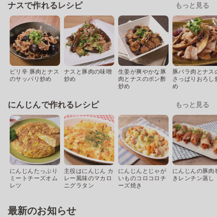
ナスで作れるレシピ
もっと見る
ピリ辛 豚肉とナス
ナスと豚肉の味噌
生姜が爽やかな豚
豚バラ肉とナス
のサッパリ炒め
炒め
肉とナスのポン酢
さっぱりおろし
炒め
め
にんじんで作れるレシピ
もっと見る
にんじんたっぷり
主役はにんじん カ
にんじんとじゃが
にんじんの豚肉
ミートチーズオム
レー風味のマカロ
いものコロコロチ
きレンチン蒸し
レツ
ニグラタン
ーズ焼き
最新のお知らせ