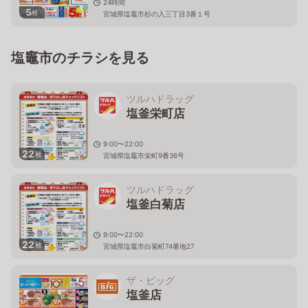
24時間
5
枚
宮城県塩竈市杉の入三丁目3番１号
塩竈市のチラシを見る
ツルハドラッグ
塩釜栄町店
9:00〜22:00
22
枚
宮城県塩竈市栄町9番36号
ツルハドラッグ
塩釜白菊店
9:00〜22:00
22
枚
宮城県塩竈市白菊町74番地27
ザ・ビッグ
塩釜店