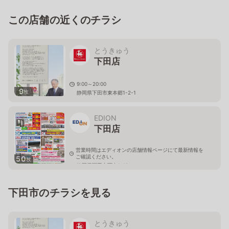
この店舗の近くのチラシ
とうきゅう
下田店
9:00～20:00
9
枚
静岡県下田市東本郷1-2-1
EDION
下田店
営業時間はエディオンの店舗情報ページにて最新情報を
ご確認ください。
50
枚
静岡県下田市西中1-12
下田市のチラシを見る
とうきゅう