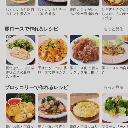
じゃがいもと鶏肉
じゃがいもとチー
鶏肉とじゃがいも
ひき肉ときのこ
のトマト煮込み
ズの肉巻き
のバター醤油炒め
じゃがいものチ
ズ焼き
豚ロースで作れるレシピ
もっと見る
長ねぎたっぷり塩
手軽にがっつり 豚
豚ロース肉で 簡単
豚ロースの南蛮
香味だれの豚ロー
ロースで豚キムチ
サクサク竜田揚げ
き
スソテー
ブロッコリーで作れるレシピ
もっと見る
鶏むね肉とブロッ
厚切り豚バラ肉と
鶏肉とブロッコリ
ブロッコリーと