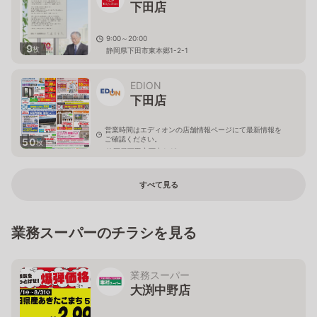
下田店
9:00～20:00
9
枚
静岡県下田市東本郷1-2-1
EDION
下田店
営業時間はエディオンの店舗情報ページにて最新情報を
ご確認ください。
50
枚
静岡県下田市西中1-12
すべて見る
業務スーパーのチラシを見る
業務スーパー
大渕中野店