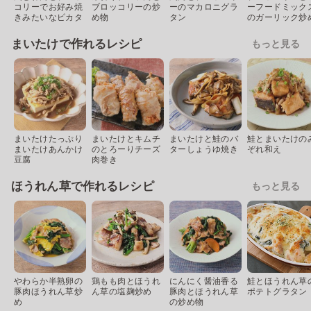
コリーでお好み焼
ブロッコリーの炒
ーのマカロニグラ
ーフードミック
きみたいなピカタ
め物
タン
のガーリック炒
まいたけで作れるレシピ
もっと見る
まいたけたっぷり
まいたけとキムチ
まいたけと鮭のバ
鮭とまいたけの
まいたけあんかけ
のとろーりチーズ
ターしょうゆ焼き
ぞれ和え
豆腐
肉巻き
ほうれん草で作れるレシピ
もっと見る
やわらか半熟卵の
鶏もも肉とほうれ
にんにく醤油香る
鮭とほうれん草
豚肉ほうれん草炒
ん草の塩麹炒め
豚肉とほうれん草
ポテトグラタン
め
の炒め物