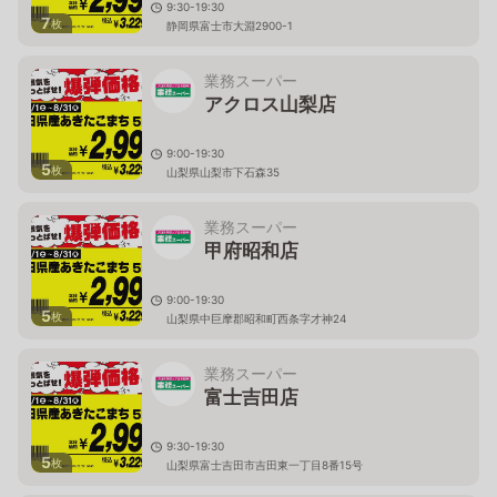
9:30-19:30
7
枚
静岡県富士市大淵2900-1
業務スーパー
アクロス山梨店
9:00-19:30
5
枚
山梨県山梨市下石森35
業務スーパー
甲府昭和店
9:00-19:30
5
枚
山梨県中巨摩郡昭和町西条字才神24
業務スーパー
富士吉田店
9:30-19:30
5
枚
山梨県富士吉田市吉田東一丁目8番15号