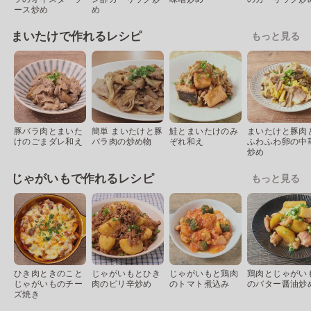
ース炒め
め
まいたけで作れるレシピ
もっと見る
豚バラ肉とまいた
簡単 まいたけと豚
鮭とまいたけのみ
まいたけと豚肉
けのごまダレ和え
バラ肉の炒め物
ぞれ和え
ふわふわ卵の中
炒め
じゃがいもで作れるレシピ
もっと見る
ひき肉ときのこと
じゃがいもとひき
じゃがいもと鶏肉
鶏肉とじゃがい
じゃがいものチー
肉のピリ辛炒め
のトマト煮込み
のバター醤油炒
ズ焼き