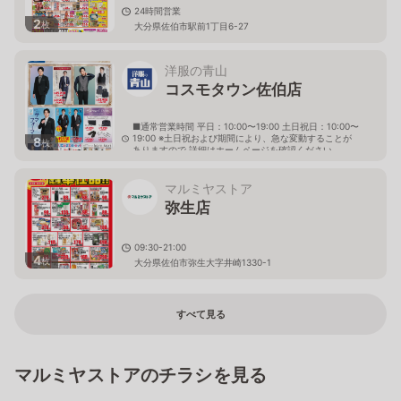
24時間営業
2
枚
大分県佐伯市駅前1丁目6-27
洋服の青山
コスモタウン佐伯店
■通常営業時間 平日：10:00〜19:00 土日祝日：10:00〜
19:00 ※土日祝および期間により、急な変動することが
8
枚
ありますので 詳細はホームページを確認ください
大分県佐伯市鶴岡西町二丁目119番地
マルミヤストア
弥生店
09:30-21:00
4
枚
大分県佐伯市弥生大字井崎1330-1
すべて見る
マルミヤストアのチラシを見る