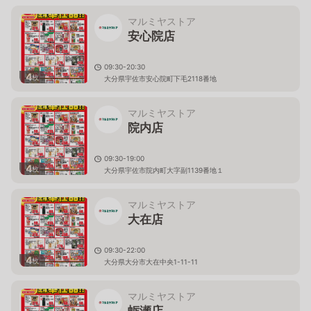
マルミヤストア
安心院店
09:30-20:30
4
枚
大分県宇佐市安心院町下毛2118番地
マルミヤストア
院内店
09:30-19:00
4
枚
大分県宇佐市院内町大字副1139番地１
マルミヤストア
大在店
09:30-22:00
4
枚
大分県大分市大在中央1-11-11
マルミヤストア