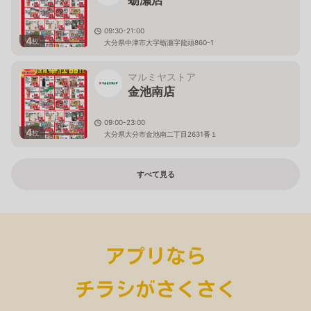
蛎瀬店
09:30-21:00
4
枚
大分県中津市大字蛎瀬字龍頭860-1
マルミヤストア
金池南店
09:00-23:00
4
枚
大分県大分市金池南二丁目2631番１
すべて見る