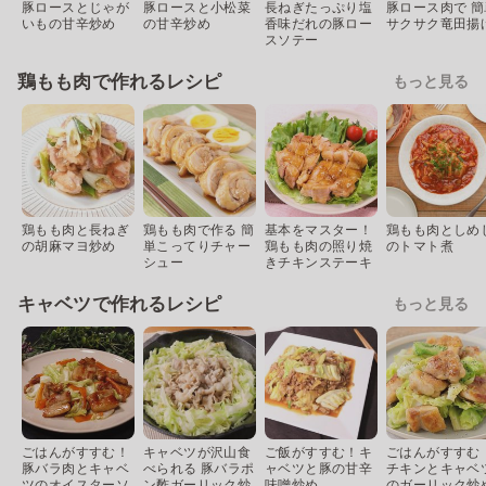
豚ロースとじゃが
豚ロースと小松菜
長ねぎたっぷり塩
豚ロース肉で 簡
いもの甘辛炒め
の甘辛炒め
香味だれの豚ロー
サクサク竜田揚
スソテー
鶏もも肉で作れるレシピ
もっと見る
鶏もも肉と長ねぎ
鶏もも肉で作る 簡
基本をマスター！
鶏もも肉としめ
の胡麻マヨ炒め
単こってりチャー
鶏もも肉の照り焼
のトマト煮
シュー
きチキンステーキ
キャベツで作れるレシピ
もっと見る
ごはんがすすむ！
キャベツが沢山食
ご飯がすすむ！キ
ごはんがすすむ
豚バラ肉とキャベ
べられる 豚バラポ
ャベツと豚の甘辛
チキンとキャベ
ツのオイスターソ
ン酢ガーリック炒
味噌炒め
のガーリック炒