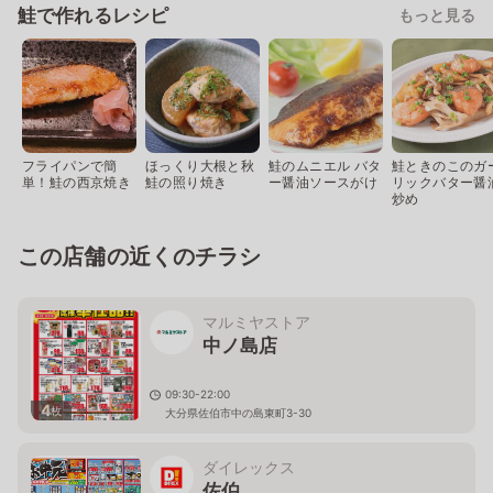
鮭で作れるレシピ
もっと見る
フライパンで簡
ほっくり大根と秋
鮭のムニエル バタ
鮭ときのこのガ
単！鮭の西京焼き
鮭の照り焼き
ー醤油ソースがけ
リックバター醤
炒め
この店舗の近くのチラシ
マルミヤストア
中ノ島店
09:30-22:00
4
枚
大分県佐伯市中の島東町3-30
ダイレックス
佐伯