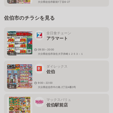
2
枚
大分県佐伯市駅前1丁目6-27
佐伯市のチラシを見る
全日食チェーン
アラマート
09:30～20:00
1
枚
大分県佐伯市弥生大字井崎１２５３－１
ダイレックス
佐伯
9:00～22:00
2
枚
大分県佐伯市中の島 2丁目4番3号
マックスバリュ
佐伯駅前店