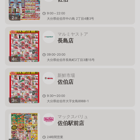
9:00～22:00
2
枚
大分県佐伯市中の島 2丁目4番3号
マルミヤストア
長島店
09:00-20:00
4
枚
大分県佐伯市長島町2丁目3番15号
新鮮市場
佐伯店
9:30〜20:00
3
枚
大分県佐伯市大字女島8988-1
マックスバリュ
佐伯駅前店
24時間営業