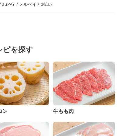
/ auPAY / メルペイ / d払い
シピを探す
コン
牛もも肉