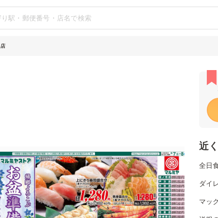
島店
近
全日
ダイレ
マッ