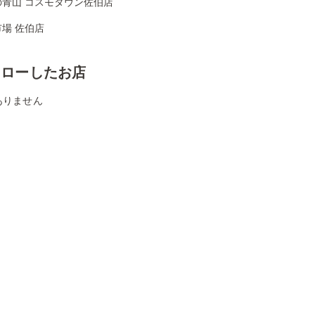
の青山 コスモタウン佐伯店
場 佐伯店
ォローしたお店
ありません