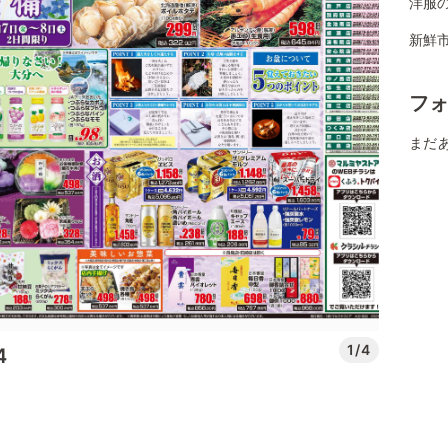
洋服
新鮮市
フ
まだ
1/4
4