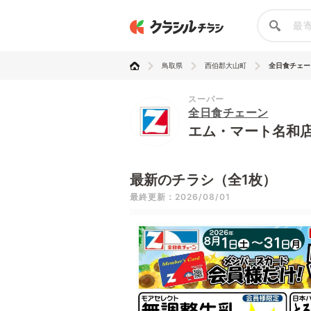
鳥取県
西伯郡大山町
全日食チェーン
スーパー
全日食チェーン
エム・マート名和
最新のチラシ（全1枚）
最終更新：2026/08/01