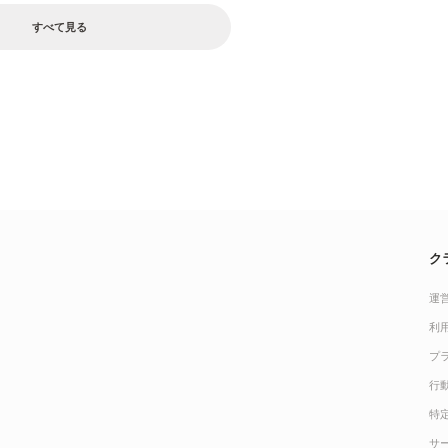
すべて見る
ク
運
利
プ
行
特
サ