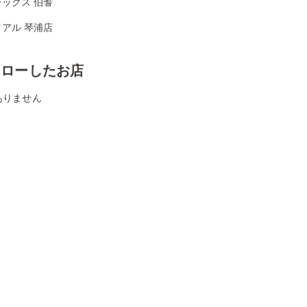
ックス 伯耆
アル 琴浦店
ォローしたお店
ありません