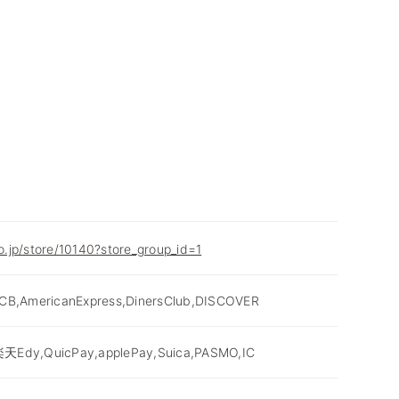
co.jp/store/10140?store_group_id=1
JCB,AmericanExpress,DinersClub,DISCOVER
天Edy,QuicPay,applePay,Suica,PASMO,IC