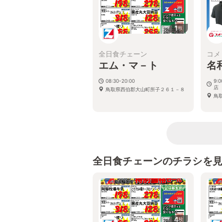
1
枚
全日食チェーン
コメ
エム・マ－ト
名
08:30-20:00
9:
店
鳥取県西伯郡大山町所子２６１－８
鳥
全日食チェーンのチラシを
4
枚