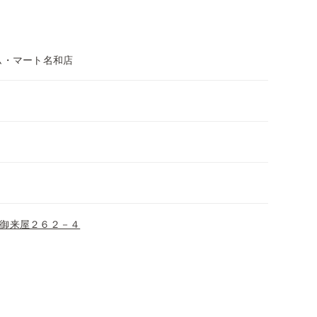
ム・マート名和店
御来屋２６２－４