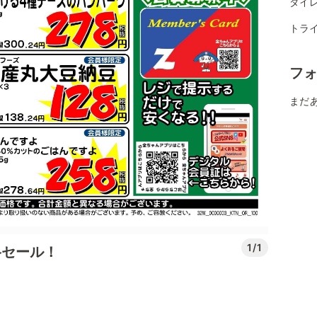
ダイレ
トライ
フ
まだ
1/1
格セール！