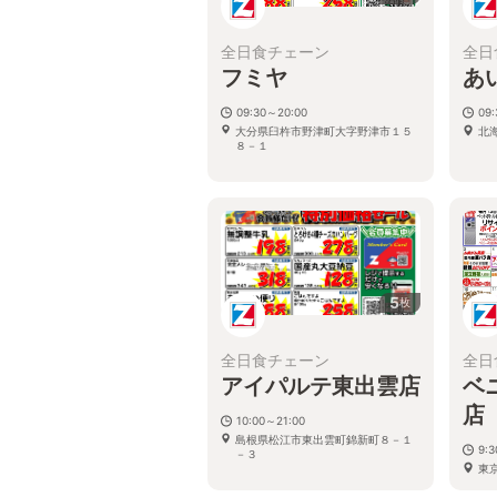
全日食チェーン
全日
フミヤ
あ
09:30～20:00
09:
大分県臼杵市野津町大字野津市１５
北
８－１
5
枚
全日食チェーン
全日
アイパルテ東出雲店
ベ
店
10:00～21:00
島根県松江市東出雲町錦新町８－１
9:
－３
東京