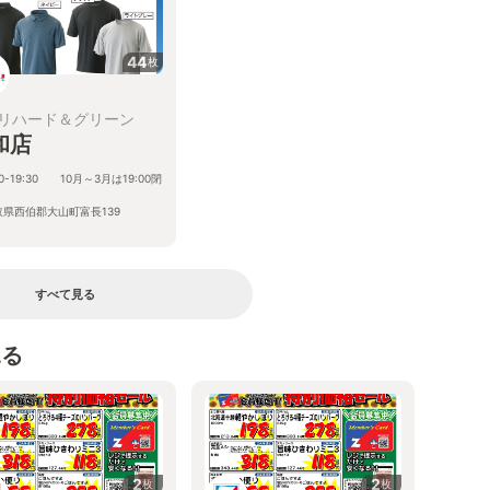
44
枚
リハード＆グリーン
和店
00-19:30 10月～3月は19:00閉
取県西伯郡大山町富長139
すべて見る
見る
2
2
枚
枚