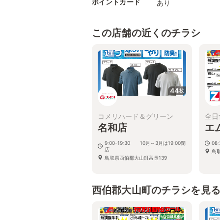
ポイントカード
あり
この店舗の近くのチラシ
44
枚
コメリハード＆グリーン
全日
名和店
エ
9:00-19:30 10月～3月は19:00閉
08:
店
鳥
鳥取県西伯郡大山町富長139
西伯郡大山町のチラシを見