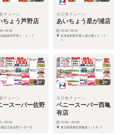
食チェーン
全日食チェーン
いちょう芦野店
あいちょう星が浦店
30-18:30
10:00-18:30
海道釧路市芦野１－１－７
北海道釧路市星ヶ浦大通り２－７－
１
2
2
枚
枚
食チェーン
全日食チェーン
ニースーパー佐野
ベニースーパー西亀
有店
30～20:00
10:00～20:00
都足立区佐野２-27-10
東京都葛飾区西亀有１-１６-７