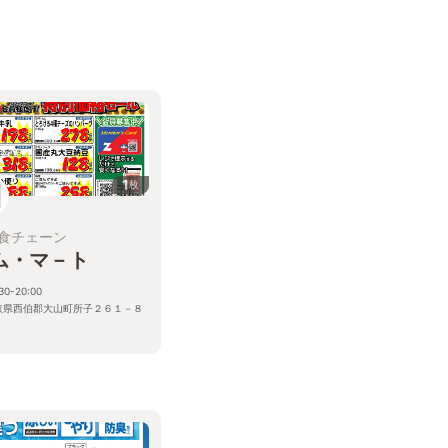
1
枚
食チェーン
ム・マ－ト
30-20:00
取県西伯郡大山町所子２６１－８
る