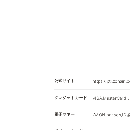
公式サイト
https://ptl.zchain.
クレジットカード
VISA,MasterCard,
電子マネー
WAON,nanaco,ID,楽