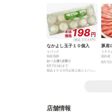
198
本体
円
価格
(税込 213.84円)
なかよし玉子１０個入
豚肩
１パック
１００
鳥取鶏卵
国内産
お一人様1点限り
8月7日
8月7日(金)まで
税込１０００円お買上毎に１パッ...
店舗情報