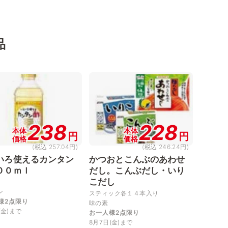
品
238
228
本体
本体
円
円
価格
価格
(税込 257.04円)
(税込 246.24円)
いろ使えるカンタン
かつおとこんぶのあわせ
００ｍｌ
だし。こんぶだし・いり
こだし
ン
スティック各１４本入り
様2点限り
味の素
(金)まで
お一人様2点限り
8月7日(金)まで