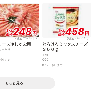
248
458
本体
本体
円
円
価格
価格
(税込 267.84円)
(税込 494.64円)
ロース冷しゃぶ用
とろけるミックスチーズ
３００ｇ
ｇ当たり
１個
CGC
(金)まで
8月7日(金)まで
もっと見る