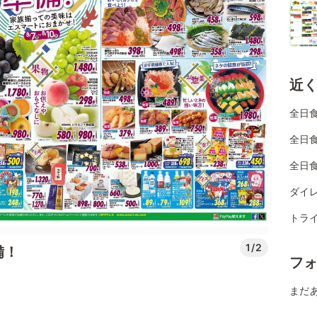
近
全日
全日
全日
ダイレ
トライ
1/2
備！
フ
まだ