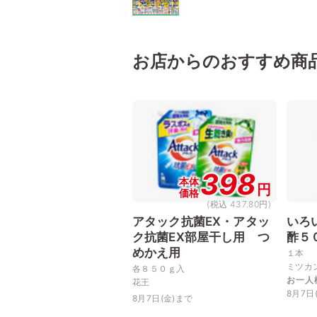
お店からのおすすめ商
398
本体
円
価格
(税込 437.80円)
アタック抗菌EX・アタッ
いろ
ク抗菌EX部屋干し用 つ
酢５
めかえ用
１本
ミツカ
各８５０ｇ入
お一人
花王
8月7日
8月7日(金)まで