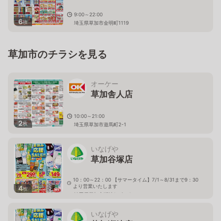
9:00～22:00
6
枚
埼玉県草加市金明町1119
草加市のチラシを見る
オーケー
草加舎人店
10:00～21:00
2
枚
埼玉県草加市遊馬町2-1
いなげや
草加谷塚店
10：00～22：00 【サマータイム】7/1～8/31まで9：30
より営業いたします
4
枚
埼玉県草加市瀬崎1－9－1
いなげや