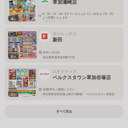
草加瀬崎店
9：30～21：30 【サマータイム】7/1～8/31まで9：00
より営業いたします
4
枚
埼玉県草加市瀬崎2－5－22
ダイレックス
新田
9:00～22:00
6
枚
埼玉県草加市金明町1119
スギドラッグ
ベルクスタウン草加谷塚店
店舗HPをご確認ください
2
埼玉県草加市谷塚上町271番地1 ベルクスタウン草加谷
枚
塚 内
すべて見る