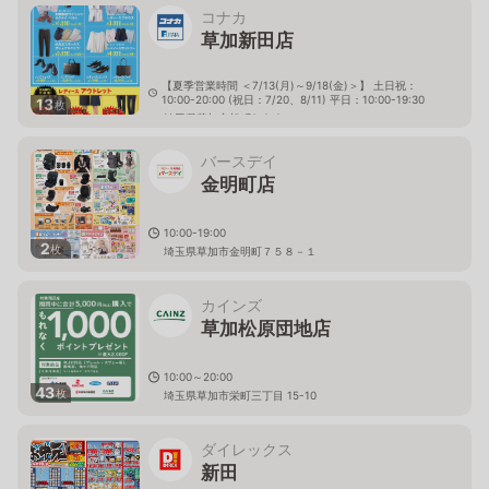
コナカ
草加新田店
【夏季営業時間 ＜7/13(月)～9/18(金)＞】 土日祝：
10:00-20:00 (祝日：7/20、8/11) 平日：10:00-19:30
13
枚
埼玉県草加市旭町3-2-8
バースデイ
金明町店
10:00-19:00
2
枚
埼玉県草加市金明町７５８－１
カインズ
草加松原団地店
10:00～20:00
43
枚
埼玉県草加市栄町三丁目 15-10
ダイレックス
新田