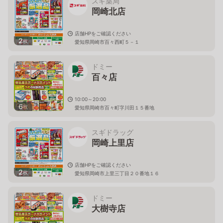
スギ薬局
岡崎北店
店舗HPをご確認ください
2
枚
愛知県岡崎市百々西町５－１
ドミー
百々店
10:00～20:00
6
枚
愛知県岡崎市百々町字川田１５番地
スギドラッグ
岡崎上里店
店舗HPをご確認ください
2
枚
愛知県岡崎市上里三丁目２０番地１６
ドミー
大樹寺店