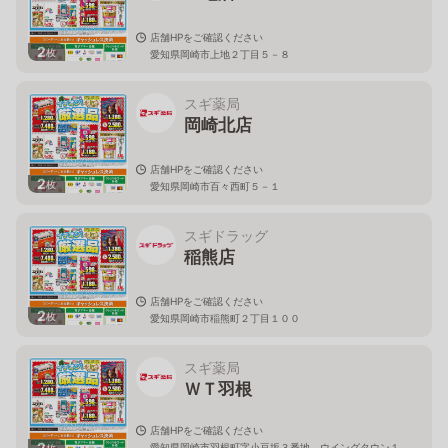
店舗HPをご確認ください
2
枚
愛知県岡崎市上地２丁目５－８
スギ薬局
岡崎北店
店舗HPをご確認ください
2
枚
愛知県岡崎市百々西町５－１
スギドラッグ
稲熊店
店舗HPをご確認ください
2
枚
愛知県岡崎市稲熊町２丁目１００
スギ薬局
ＷＴ羽根
店舗HPをご確認ください
2
愛知県岡崎市羽根町字小豆坂３番地 ウイングタウン１
枚