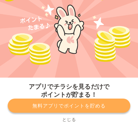
今すぐアプリをダウンロードする
アプリでチラシを見るだけで
ポイントが貯まる！
無料アプリでポイントを貯める
プライバシーポリシー
利用規約
運営会社
サービスに関してのお問い合わせ
チラシ掲載をお考えの方
とじる
Copyright© Kurashiru, Inc. All Rights Reserved.