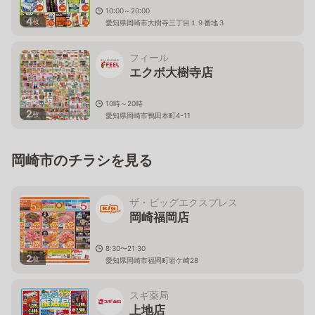
10:00～20:00
4
枚
愛知県岡崎市大樹寺三丁目１９番地３
フィール
エクボ大樹寺店
10時～20時
2
枚
愛知県岡崎市鴨田本町4-11
岡崎市のチラシを見る
ザ・ビッグエクスプレス
岡崎福岡店
8:30〜21:30
2
枚
愛知県岡崎市福岡町岩ケ崎28
スギ薬局
上地店