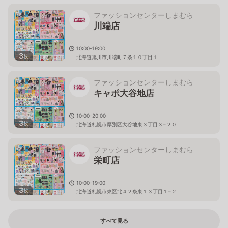
ファッションセンターしまむら
川端店
10:00-19:00
3
枚
北海道旭川市川端町７条１０丁目１
ファッションセンターしまむら
キャポ大谷地店
10:00-20:00
3
枚
北海道札幌市厚別区大谷地東３丁目３−２０
ファッションセンターしまむら
栄町店
10:00-19:00
3
枚
北海道札幌市東区北４２条東１３丁目１−２
すべて見る