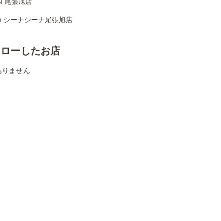
ON 尾張旭店
hin シーナシーナ尾張旭店
ォローしたお店
ありません