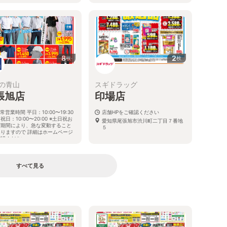
愛知県尾張旭市東大道町原田38
8
2
枚
枚
の青山
スギドラッグ
張旭店
印場店
常営業時間 平日：10:00〜19:30
店舗HPをご確認ください
祝日：10:00〜20:00 ※土日祝お
愛知県尾張旭市渋川町二丁目７番地
び期間により、急な変動すること
５
ありますので 詳細はホームページ
確認ください
知県尾張旭市北本地ヶ原町四丁目
番
すべて見る
る