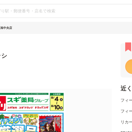
張旭中央店
ラシ
近
フィー
フィー
リカ