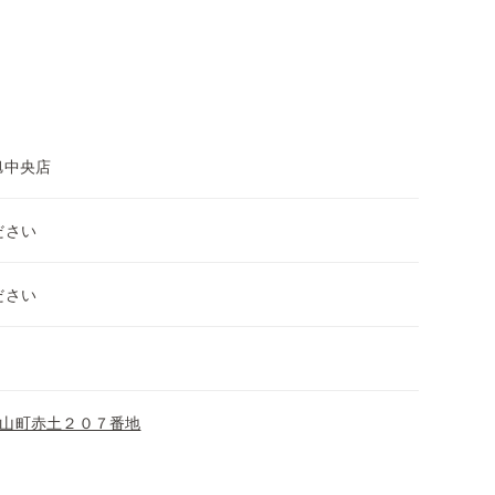
旭中央店
ださい
ださい
山町赤土２０７番地