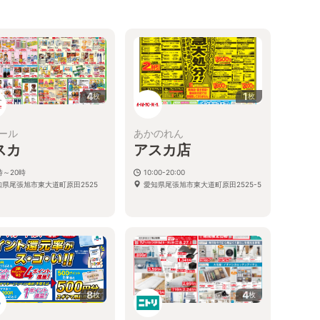
4
1
枚
枚
ール
あかのれん
スカ
アスカ店
時～20時
10:00-20:00
知県尾張旭市東大道町原田2525
愛知県尾張旭市東大道町原田2525-5
8
4
枚
枚