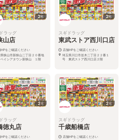
2
2
枚
枚
ドラッグ
スギドラッグ
狭山店
東武ストア西川口店
舗HPをご確認ください
店舗HPをご確認ください
玉県狭山市新狭山二丁目２０番地
埼玉県川口市並木二丁目２２番１
 ベイシアタウン新狭山 １階
号 東武ストア西川口店２階
2
2
枚
枚
ドラッグ
スギドラッグ
橋徳丸店
千歳船橋店
舗HPをご確認ください
店舗HPをご確認ください