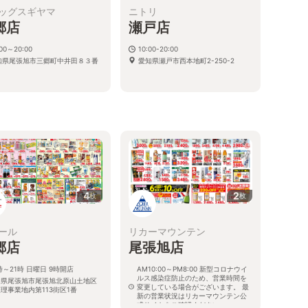
ッグスギヤマ
ニトリ
郷店
瀬戸店
:00～20:00
10:00-20:00
知県尾張旭市三郷町中井田８３番
愛知県瀬戸市西本地町2-250-2
4
2
枚
枚
ール
リカーマウンテン
郷店
尾張旭店
時～21時 日曜日 9時開店
AM10:00～PM8:00 新型コロナウイ
ルス感染症防止のため、営業時間を
知県尾張旭市尾張旭北原山土地区
変更している場合がございます。 最
理事業地内第113街区1番
新の営業状況はリカーマウンテン公
式サイトをご確認ください。