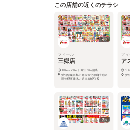
この店舗の近くのチラシ
4
枚
フィール
フィ
三郷店
ア
10時～21時 日曜日 9時開店
10
愛知県尾張旭市尾張旭北原山土地区
愛
画整理事業地内第113街区1番
2
枚