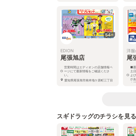
54
枚
EDION
洋服
尾張旭店
尾
営業時間はエディオンの店舗情報ペ
■通
ージにて最新情報をご確認くださ
土日
い。
よ
が
愛知県尾張旭市南本地ケ原町三丁目
を
143番地
愛
24
スギドラッグのチラシを見