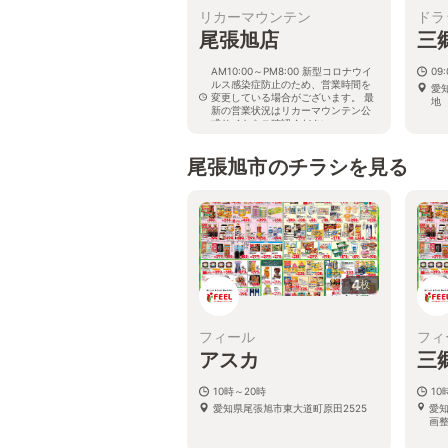
リカーマウンテン
ドラ
尾張旭店
三
AM10:00～PM8:00 新型コロナウイ
09
ルス感染症防止のため、営業時間を
愛
変更している場合がございます。 最
地
新の営業状況はリカーマウンテン公
式サイトをご確認ください。
愛知県尾張旭市東大道町原田38
尾張旭市のチラシを見る
4
枚
フィール
フィ
アスカ
三
10時～20時
10
愛知県尾張旭市東大道町原田2525
愛
画整