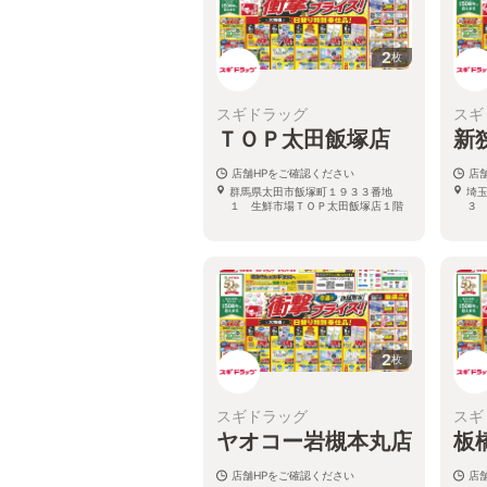
2
枚
スギドラッグ
スギ
ＴＯＰ太田飯塚店
新
店舗HPをご確認ください
店
群馬県太田市飯塚町１９３３番地
埼
１ 生鮮市場ＴＯＰ太田飯塚店１階
３
2
枚
スギドラッグ
スギ
ヤオコー岩槻本丸店
板
店舗HPをご確認ください
店