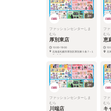
3
枚
ファッションセンターしま
ファ
むら
むら
厚別東店
恵
10:00-19:00
10:
北海道札幌市厚別区厚別東５条７−１
北
２−１０
3
枚
ファッションセンターしま
ファ
むら
むら
川端店
キ