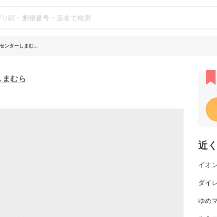
ンターしまむ...
しまむら
近
イオン
ダイレ
ゆめマ