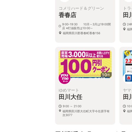
コメリハード＆グリーン
トラ
香春店
田
9:00-19:30 10月～3月は19:00閉
2
店 ※灯油販売は10:00～
福
福岡県田川郡香春町香春156
10
枚
ゆめマート
ヤマ
田川大任
田
9:00 ～ 21:00
10
福岡県田川郡大任町大字今任原字有
福
次3077