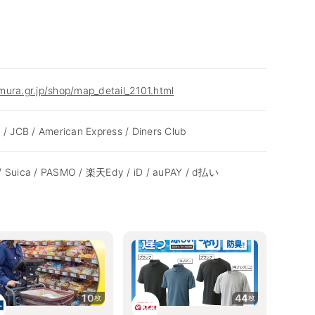
ura.gr.jp/shop/map_detail_2101.html
 / JCB / American Express / Diners Club
/ Suica / PASMO / 楽天Edy / iD / auPAY / d払い
10
44
枚
枚