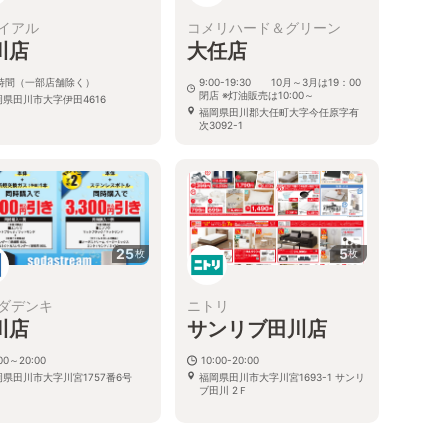
イアル
コメリハード＆グリーン
川店
大任店
4時間（一部店舗除く）
9:00-19:30 10月～3月は19：00
閉店 ※灯油販売は10:00～
岡県田川市大字伊田4616
福岡県田川郡大任町大字今任原字有
次3092-1
25
5
枚
枚
ダデンキ
ニトリ
川店
サンリブ田川店
:00～20:00
10:00-20:00
岡県田川市大字川宮1757番6号
福岡県田川市大字川宮1693-1 サンリ
ブ田川 2Ｆ