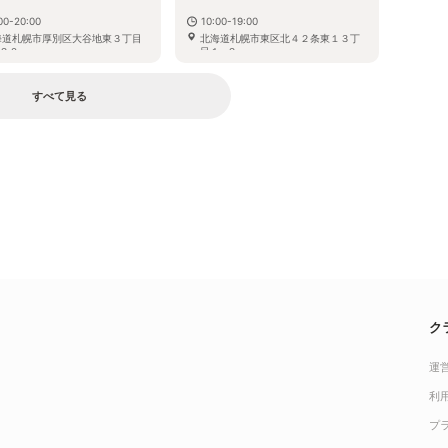
00-20:00
10:00-19:00
海道札幌市厚別区大谷地東３丁目
北海道札幌市東区北４２条東１３丁
２０
目１−２
すべて見る
ク
運
利
プ