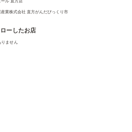
ール 直方店
屋産業株式会社 直方がんだびっくり市
ォローしたお店
ありません