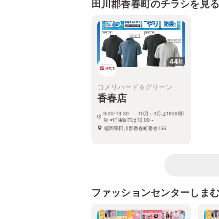
田川郡香春町のチラシを見
44
枚
コメリハード＆グリーン
香春店
9:00-19:30 10月～3月は19:00閉
店 ※灯油販売は10:00～
福岡県田川郡香春町香春156
ファッションセンターしま