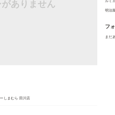
シがありません
ルミエ
明治
フ
まだ
ーしまむら 田川店