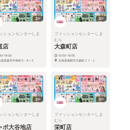
3
3
枚
枚
ッションセンターしま
ファッションセンターしま
むら
庭店
大森町店
00-19:00
10:00-19:00
海道恵庭市中島町６−８−５
北海道函館市大森町２７−１
3
3
枚
枚
ッションセンターしま
ファッションセンターしま
むら
ャポ大谷地店
栄町店