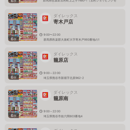
6
群馬県佐波郡玉村町上之手1480-1（玉村ショッピングセ
枚
ンター内）
ダイレックス
寄木戸店
9:00〜22:00
6
枚
群馬県邑楽郡大泉町大字寄木戸993番地の1
ダイレックス
籠原店
9:00～22:00
6
枚
埼玉県熊谷市新堀字北原962-2
ダイレックス
籠原南
9:00～22:00
6
枚
埼玉県熊谷市拾六間603番地4