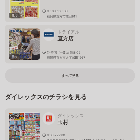
9：30-18：30
9
枚
福岡県直方市感田611
トライアル
直方店
24時間（一部店舗除く）
8
枚
福岡県直方市大字感田1967
すべて見る
ダイレックスのチラシを見る
ダイレックス
玉村
9:00～22:00