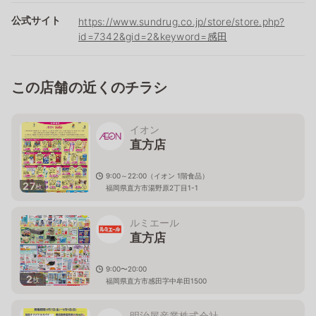
公式サイト
https://www.sundrug.co.jp/store/store.php?
id=7342&gid=2&keyword=感田
この店舗の近くのチラシ
イオン
直方店
9:00～22:00（イオン 1階食品）
27
枚
福岡県直方市湯野原2丁目1-1
ルミエール
直方店
9:00〜20:00
2
枚
福岡県直方市感田字中牟田1500
明治屋産業株式会社