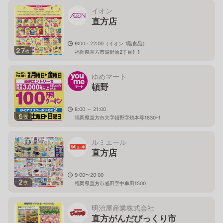
イオン
直方店
9:00～22:00（イオン 1階食品）
27
枚
福岡県直方市湯野原2丁目1-1
ゆめマート
頓野
8:00 ～ 21:00
6
枚
福岡県直方市大字頓野字焼本尊1830-1
ルミエール
直方店
9:00〜20:00
2
枚
福岡県直方市感田字中牟田1500
明治屋産業株式会社
直方がんだびっくり市