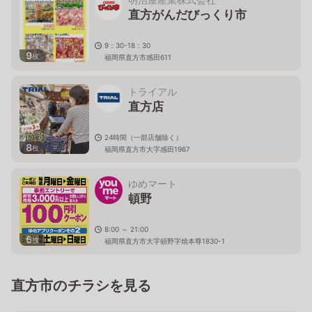
直方がんだびっくり市
9：30-18：30
9
枚
福岡県直方市感田611
トライアル
直方店
24時間（一部店舗除く）
8
枚
福岡県直方市大字感田1967
ゆめマート
頓野
8:00 ～ 21:00
6
枚
福岡県直方市大字頓野字焼本尊1830-1
直方市のチラシを見る