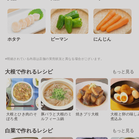
ホタテ
ピーマン
にんじん
※明細されている内容は店舗の実売状況と異なる場合がございます。
大根で作れるレシピ
もっと見る
大根とひき肉のそ
豚バラと大根のミ
焼きブリ大根
大根と卵の味し
ぼろ煮
ルフィーユ鍋
煮込み
白菜で作れるレシピ
もっと見る