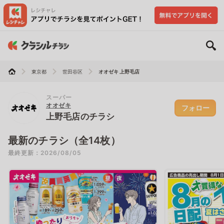
東京都
世田谷区
オオゼキ 上野毛店
スーパー
オオゼキ
フォロー
上野毛店のチラシ
最新のチラシ（全14枚）
最終更新：2026/08/05