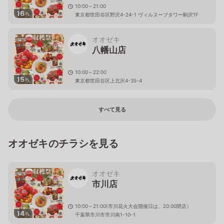
10:00～21:00
16
枚
東京都世田谷区野沢4-24-1 ヴィルヌーブタワー駒沢1F
オオゼキ
八幡山店
10:00～22:00
15
枚
東京都世田谷区上北沢4-35-4
すべて見る
オオゼキのチラシを見る
オオゼキ
市川店
10:00～21:00(市川花火大会開催日は、20:00閉店）
14
枚
千葉県市川市市川南1-10-1