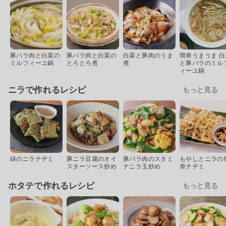
豚バラ肉と白菜の
豚バラ肉と白菜の
白菜と豚肉のうま
簡単うまうま 白
ミルフィーユ鍋
とろとろ煮
煮
と豚バラのミル
ィーユ鍋
ニラで作れるレシピ
もっと見る
緑のニラチヂミ
豚ニラ豆腐のオイ
豚バラ肉のスタミ
もやしとニラの
スターソース炒め
ナニラ玉炒め
単チヂミ
ホタテで作れるレシピ
もっと見る