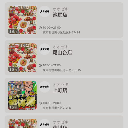
オオゼキ
池尻店
10:00〜21:00
14
枚
東京都世田谷区池尻3-27-24
オオゼキ
尾山台店
10:00～21:00
15
枚
東京都世田谷区等々力5-5-15
オオゼキ
上町店
10:00～21:00
16
枚
東京都世田谷区2-2-6
オオゼキ