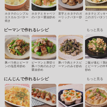
ホタテのシンプル
ホタテとキャベツ
里芋とホタテのガ
ホタテとズッキ
エスカルゴバター
のバター醤油炒め
ーリックバター炒
ニのガリバタソ
焼き
め
ー
ピーマンで作れるレシピ
もっと見る
豚バラ肉とピーマ
ピーマンと厚切り
豚バラ肉とナスピ
ご飯が進む！鶏
ンの塩昆布炒め
豚バラ肉のわさび
ーマンのみそ炒め
とピーマンの中
醤油炒め
炒め
にんじんで作れるレシピ
もっと見る