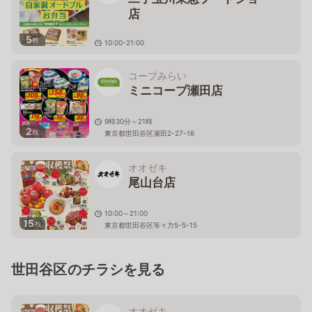
店
5
枚
10:00-21:00
東京都世田谷区玉川2-21-1 二子玉川ライズ・ショッピ
ングセンターB1F
コープみらい
ミニコープ瀬田店
9時30分～21時
2
枚
東京都世田谷区瀬田2-27-16
オオゼキ
尾山台店
10:00～21:00
15
枚
東京都世田谷区等々力5-5-15
世田谷区のチラシを見る
オオゼキ