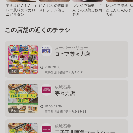
主役はにんじん カ
にんじんの豚肉巻
レンジで簡単！に
レンジで簡単 大
レー風味のマカロ
きレンチン蒸し
んじんの鶏むね肉
とにんじんのそ
ニグラタン
巻き
ろ煮
この店舗の近くのチラシ
スーパーバリュー
ロピア等々力店
9:30-20:00
4
枚
東京都世田谷区等々力3-8-7
成城石井
等々力店
10:00-22:30
5
枚
東京都世田谷区等々力2-39-24
成城石井
二子玉川東急フードショー