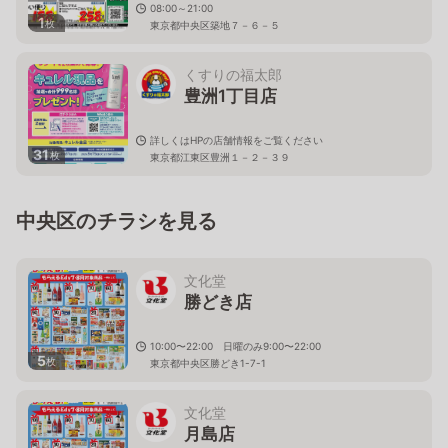
08:00～21:00
1
枚
東京都中央区築地７－６－５
くすりの福太郎
豊洲1丁目店
詳しくはHPの店舗情報をご覧ください
31
枚
東京都江東区豊洲１－２－３９
中央区のチラシを見る
文化堂
勝どき店
10:00〜22:00 日曜のみ9:00〜22:00
5
枚
東京都中央区勝どき1-7-1
文化堂
月島店