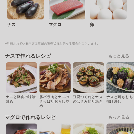
ナス
マグロ
卵
※明細されている内容は店舗の実売状況と異なる場合がございます。
ナスで作れるレシピ
もっと見る
ナスと豚肉の味噌
豚バラ肉とナスの
豆腐つくねとナス
ナスと鶏もも肉
炒め
さっぱりおろし炒
のはさみ照り焼き
揚げ浸し
め
マグロで作れるレシピ
もっと見る