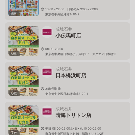
10:00～22:00 日曜のみ 9:00～22:00
5
枚
東京都中央区月島2-10-2
成城石井
小伝馬町店
08:00-23:00
6
枚
東京都中央区日本橋小伝馬町1-7 スクエア日本橋1F
成城石井
日本橋浜町店
24時間営業
6
枚
東京都中央区日本橋浜町3-22-1
成城石井
晴海トリトン店
平日:08:00-22:00土•日•祝:10:00-22:00
7
枚
東京都中央区晴海1-8-16 晴海トリトン2F