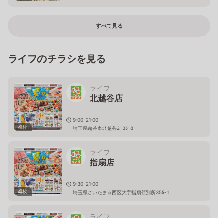
すべて見る
ライフのチラシを見る
ライフ
北越谷店
9:00-21:00
4
枚
埼玉県越谷市北越谷2-38-8
ライフ
指扇店
9:30-21:00
4
枚
埼玉県さいたま市西区大字指扇領別所355-1
ライフ