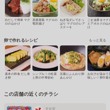
白だしで簡単 マグ
居酒屋風 マグロの
ねぎ塩ダレでさっ
ごま油香るマグ
ロの山かけ
竜田揚げ
ぱり マグロのレア
とアボカドの山
ステーキ
け
卵で作れるレシピ
もっと見る
基本の和食 だし巻
シンプル！小松菜
豆腐にふんわり卵
お出汁が染みて
き卵
と卵の中華炒め
あんかけ
味しい！卵巾着
この店舗の近くのチラシ
文化堂