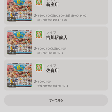
新座店
9:30-24:00(2階-22:00) 土日祝9:00-24:00
4
枚
埼玉県新座市栗原4-12-25
ライフ
吉川駅前店
9:00-24:00(1,2階-21:00)
4
枚
埼玉県吉川市保1-13-3
ライフ
佐倉店
9:00-21:00
4
枚
千葉県佐倉市大崎台1-18-4
すべて見る