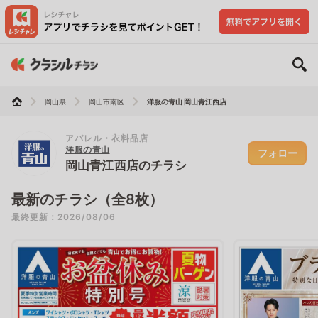
岡山県
岡山市南区
洋服の青山 岡山青江西店
アパレル・衣料品店
洋服の青山
フォロー
岡山青江西店のチラシ
最新のチラシ（全8枚）
最終更新：2026/08/06