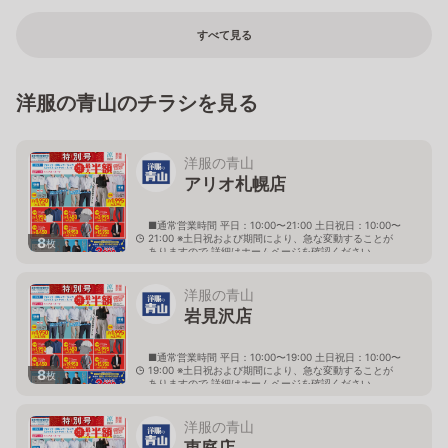
すべて見る
洋服の青山のチラシを見る
洋服の青山
アリオ札幌店
■通常営業時間 平日：10:00〜21:00 土日祝日：10:00〜
21:00 ※土日祝および期間により、急な変動することが
8
枚
ありますので 詳細はホームページを確認ください
北海道札幌市東区北七条東九丁目2番20号 アリオ札幌
３階
洋服の青山
岩見沢店
■通常営業時間 平日：10:00〜19:00 土日祝日：10:00〜
19:00 ※土日祝および期間により、急な変動することが
8
枚
ありますので 詳細はホームページを確認ください
北海道岩見沢市大和二条八丁目6番地
洋服の青山
恵庭店