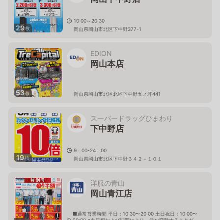
10:00～20:30
29
枚
岡山県岡山市北区下中野377-1
EDION
岡山本店
53
枚
岡山県岡山市北区北区下中野五ノ坪441
スーパードラッグひまわり
下中野店
9：00-24：00
19
枚
岡山県岡山市北区下中野３４２－１０１
洋服の青山
岡山青江店
■通常営業時間 平日：10:30〜20:00 土日祝日：10:00〜
20:00 ※土日祝および期間により、急な変動することが