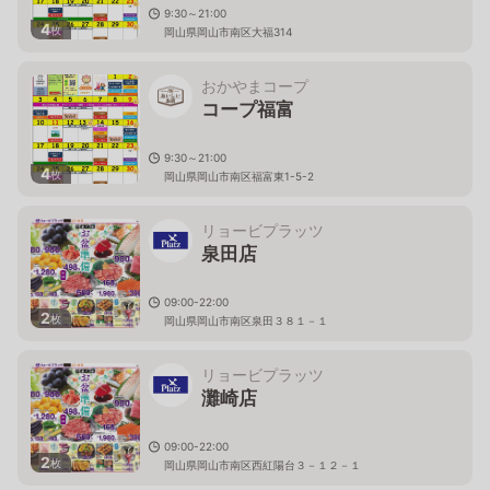
9:30～21:00
4
枚
岡山県岡山市南区大福314
おかやまコープ
コープ福富
9:30～21:00
4
枚
岡山県岡山市南区福富東1-5-2
リョービプラッツ
泉田店
09:00-22:00
2
枚
岡山県岡山市南区泉田３８１－１
リョービプラッツ
灘崎店
09:00-22:00
2
枚
岡山県岡山市南区西紅陽台３－１２－１