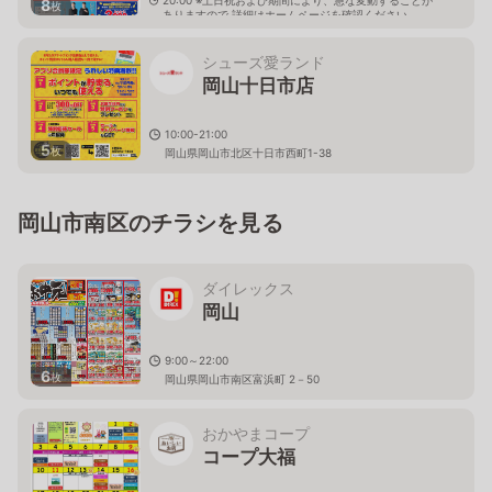
8
枚
ありますので 詳細はホームページを確認ください
岡山県岡山市北区青江一丁目24番10号
シューズ愛ランド
岡山十日市店
10:00-21:00
5
枚
岡山県岡山市北区十日市西町1-38
岡山市南区のチラシを見る
ダイレックス
岡山
9:00～22:00
6
枚
岡山県岡山市南区富浜町 2－50
おかやまコープ
コープ大福