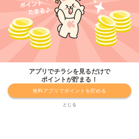
今すぐアプリをダウンロードする
アプリでチラシを見るだけで
ポイントが貯まる！
無料アプリでポイントを貯める
プライバシーポリシー
利用規約
運営会社
サービスに関してのお問い合わせ
チラシ掲載をお考えの方
とじる
Copyright© Kurashiru, Inc. All Rights Reserved.