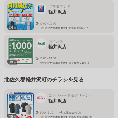
ヤマダデンキ
軽井沢店
10:00～20:00
24
枚
長野県北佐久郡軽井沢町大字長倉1879-2
カインズ
軽井沢店
10:00～19:00
39
枚
長野県北佐久郡軽井沢町大字長倉 2403-2
北佐久郡軽井沢町のチラシを見る
コメリハード＆グリーン
軽井沢店
9:00-19:30 ※灯油販売は10:00～
45
枚
長野県北佐久郡軽井沢町大字長倉字侭田2693