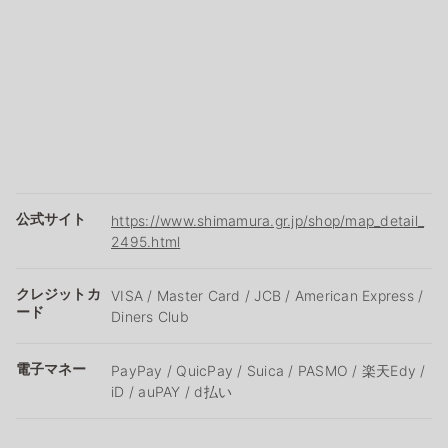
公式サイト
https://www.shimamura.gr.jp/shop/map_detail_
2495.html
クレジットカ
VISA / Master Card / JCB / American Express /
ード
Diners Club
電子マネー
PayPay / QuicPay / Suica / PASMO / 楽天Edy /
iD / auPAY / d払い