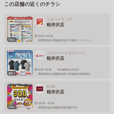
この店舗の近くのチラシ
ツルハドラッグ
軽井沢店
9:00〜22:00
19
枚
長野県北佐久郡軽井沢町大字長倉１７１４−１
コメリハード＆グリーン
軽井沢店
9:00-19:30 ※灯油販売は10:00～
45
枚
長野県北佐久郡軽井沢町大字長倉字侭田2693
DCM
軽井沢店
09:30～19:30
14
枚
長野県北佐久郡軽井沢町長倉1702