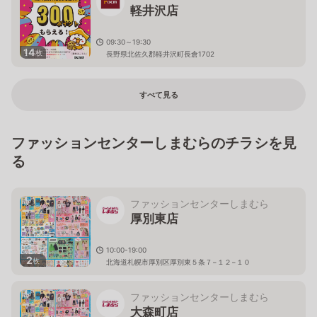
軽井沢店
09:30～19:30
14
枚
長野県北佐久郡軽井沢町長倉1702
すべて見る
ファッションセンターしまむらのチラシを見
る
ファッションセンターしまむら
厚別東店
10:00-19:00
2
枚
北海道札幌市厚別区厚別東５条７−１２−１０
ファッションセンターしまむら
大森町店