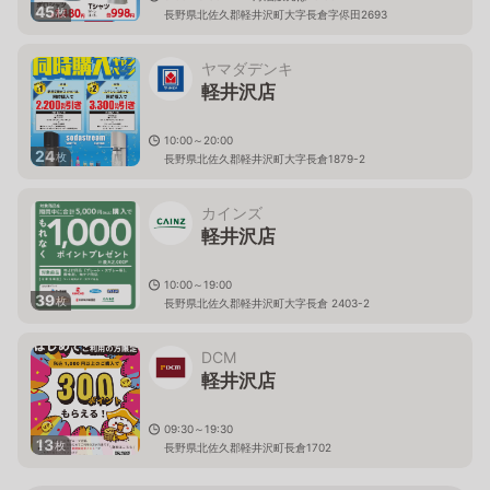
45
枚
長野県北佐久郡軽井沢町大字長倉字侭田2693
ヤマダデンキ
軽井沢店
10:00～20:00
24
枚
長野県北佐久郡軽井沢町大字長倉1879-2
カインズ
軽井沢店
10:00～19:00
39
枚
長野県北佐久郡軽井沢町大字長倉 2403-2
DCM
軽井沢店
09:30～19:30
13
枚
長野県北佐久郡軽井沢町長倉1702