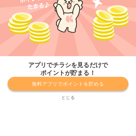
今すぐアプリをダウンロードする
アプリでチラシを見るだけで
ポイントが貯まる！
無料アプリでポイントを貯める
プライバシーポリシー
利用規約
運営会社
サービスに関してのお問い合わせ
チラシ掲載をお考えの方
とじる
Copyright© Kurashiru, Inc. All Rights Reserved.