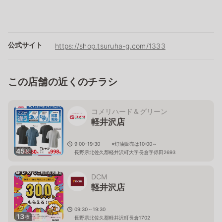
公式サイト
https://shop.tsuruha-g.com/1333
この店舗の近くのチラシ
コメリハード＆グリーン
軽井沢店
9:00-19:30 ※灯油販売は10:00～
45
枚
長野県北佐久郡軽井沢町大字長倉字侭田2693
DCM
軽井沢店
09:30～19:30
13
枚
長野県北佐久郡軽井沢町長倉1702