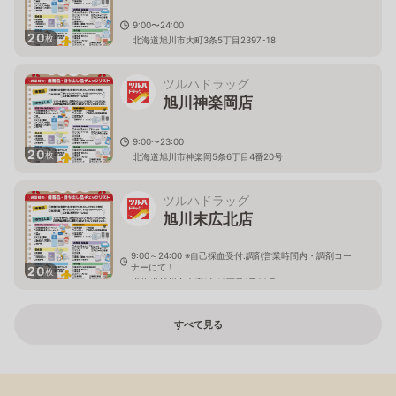
9:00〜24:00
20
枚
北海道旭川市大町3条5丁目2397-18
ツルハドラッグ
旭川神楽岡店
9:00〜23:00
20
枚
北海道旭川市神楽岡5条6丁目4番20号
ツルハドラッグ
旭川末広北店
9:00～24:00 ※自己採血受付:調剤営業時間内・調剤コー
ナーにて！
20
枚
北海道旭川市末広1条10丁目1番20号
すべて見る