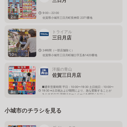
三日月
9:00～22:00
2
枚
佐賀県小城市三日月町長神田 2371番地
トライアル
三日月店
24時間（一部店舗除く）
10
枚
佐賀県小城市三日月町樋口字五条1420番地
洋服の青山
佐賀三日月店
■通常営業時間 平日：10:00〜19:30 土日祝日：10:00〜
19:30 ※土日祝および期間により、急な変動することが
8
枚
ありますので 詳細はホームページを確認ください
佐賀県小城市三日月町金田1061番地3
小城市のチラシを見る