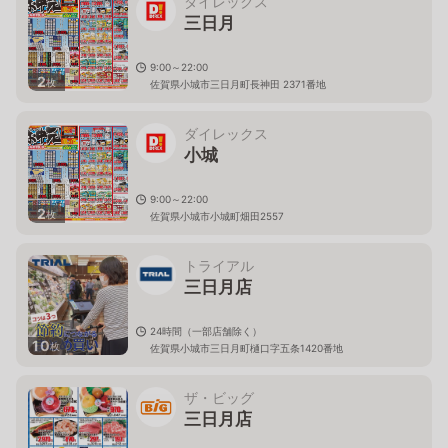
ダイレックス
三日月
9:00～22:00
2
枚
佐賀県小城市三日月町長神田 2371番地
ダイレックス
小城
9:00～22:00
2
枚
佐賀県小城市小城町畑田2557
トライアル
三日月店
24時間（一部店舗除く）
10
枚
佐賀県小城市三日月町樋口字五条1420番地
ザ・ビッグ
三日月店