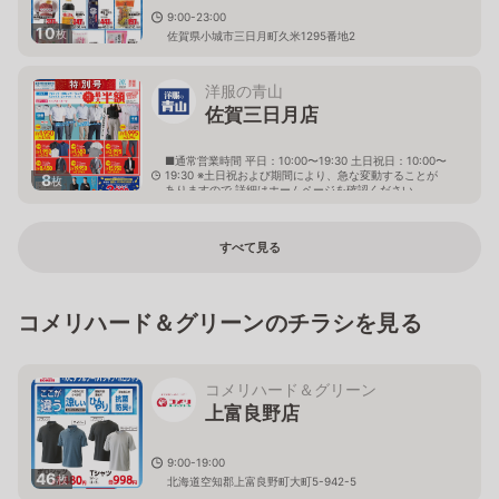
9:00-23:00
10
枚
佐賀県小城市三日月町久米1295番地2
洋服の青山
佐賀三日月店
■通常営業時間 平日：10:00〜19:30 土日祝日：10:00〜
19:30 ※土日祝および期間により、急な変動することが
8
枚
ありますので 詳細はホームページを確認ください
佐賀県小城市三日月町金田1061番地3
すべて見る
コメリハード＆グリーンのチラシを見る
コメリハード＆グリーン
上富良野店
9:00-19:00
46
枚
北海道空知郡上富良野町大町5-942-5