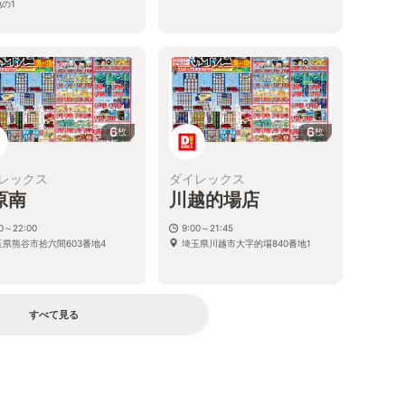
の1
6
6
枚
枚
レックス
ダイレックス
原南
川越的場店
00～22:00
9:00～21:45
玉県熊谷市拾六間603番地4
埼玉県川越市大字的場840番地1
すべて見る