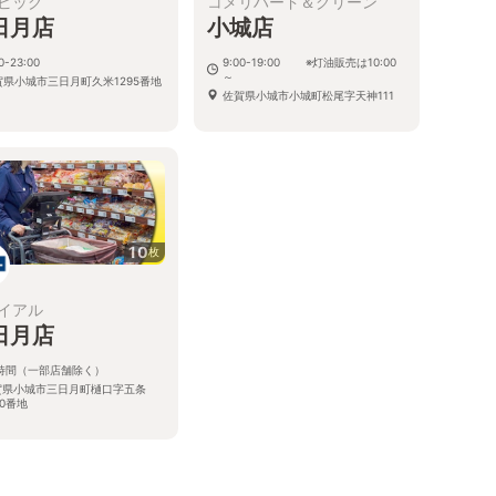
ビッグ
コメリハード＆グリーン
日月店
小城店
0-23:00
9:00-19:00 ※灯油販売は10:00
～
賀県小城市三日月町久米1295番地
佐賀県小城市小城町松尾字天神111
10
枚
イアル
日月店
4時間（一部店舗除く）
賀県小城市三日月町樋口字五条
20番地