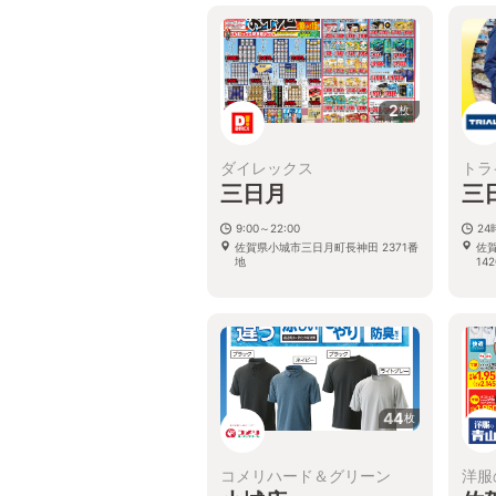
2
枚
ダイレックス
トラ
三日月
三
9:00～22:00
2
佐賀県小城市三日月町長神田 2371番
佐
地
14
44
枚
コメリハード＆グリーン
洋服