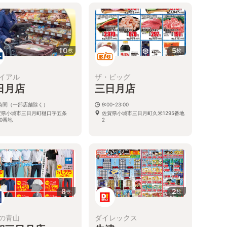
10
5
枚
枚
イアル
ザ・ビッグ
日月店
三日月店
4時間（一部店舗除く）
9:00-23:00
賀県小城市三日月町樋口字五条
佐賀県小城市三日月町久米1295番地
20番地
2
8
2
枚
枚
の青山
ダイレックス