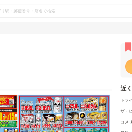
近
トライ
ザ・ビ
コメ