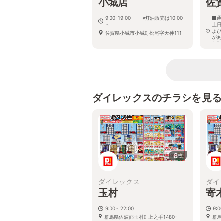
小城店
佐
9:00-19:00 ※灯油販売は10:00
■通
～
土日
よ
佐賀県小城市小城町松尾字天神111
が
を
佐
3
ダイレックスのチラシを見
6
枚
ダイレックス
ダイ
玉村
寄
9:00～22:00
9:
群馬県佐波郡玉村町上之手1480-
群