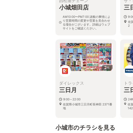
西松屋チェーン
ザ・
小城畑田店
三
AM10:00〜PM7:00 諸般の事情によ
9:0
り営業時間の変更や営業を見合わせ
佐
る場合がございます。詳細はウェブ
2
サイトをご確認ください。
佐賀県小城市小城町畑田2526-1
2
枚
ダイレックス
トラ
三日月
三
9:00～22:00
2
佐賀県小城市三日月町長神田 2371番
佐
地
14
小城市のチラシを見る