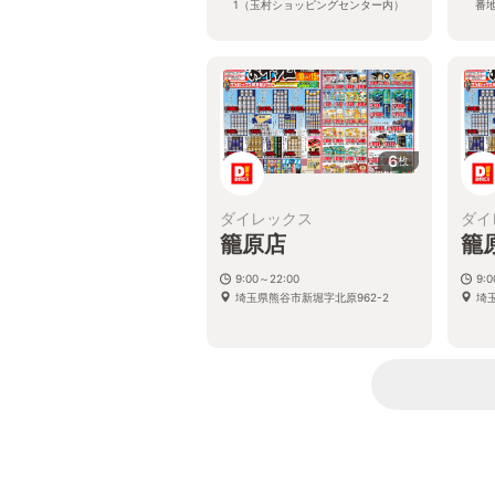
1（玉村ショッピングセンター内）
番地
6
枚
ダイレックス
ダイ
籠原店
籠
9:00～22:00
9:
埼玉県熊谷市新堀字北原962-2
埼