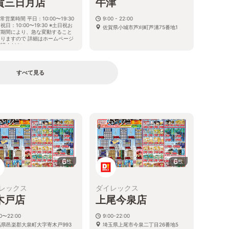
賀三日月店
牛津
常営業時間 平日：10:00〜19:30
9:00 - 22:00
祝日：10:00〜19:30 ※土日祝お
佐賀県小城市芦刈町芦溝75番地1
び期間により、急な変動すること
ありますので 詳細はホームページ
確認ください
賀県小城市三日月町金田1061番地
すべて見る
る
6
6
枚
枚
レックス
ダイレックス
木戸店
上尾今泉店
00〜22:00
9:00-22:00
馬県邑楽郡大泉町大字寄木戸993
埼玉県上尾市今泉二丁目26番地5