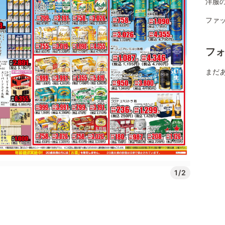
洋服
ファ
フ
まだ
1/2