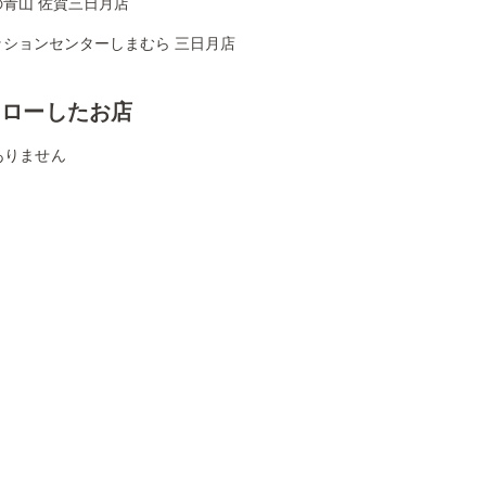
の青山 佐賀三日月店
ッションセンターしまむら 三日月店
ォローしたお店
ありません