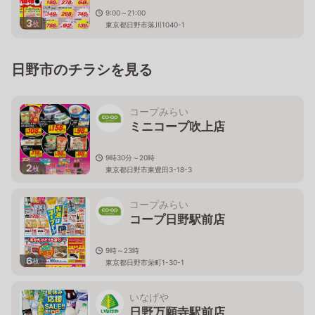
9:00～21:00
3
枚
東京都日野市落川1040-1
日野市のチラシを見る
コープみらい
ミニコープ吹上店
9時30分～20時
2
枚
東京都日野市東豊田3-18-3
コープみらい
コープ日野駅前店
9時～23時
6
枚
東京都日野市栄町1-30-1
いなげや
日野万願寺駅前店