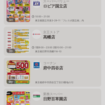
スーパーバリュー
ロピア国立店
10:00～21:00
3
枚
東京都国立市泉3-29-11「フレスポ国立南」内
京王ストア
高幡店
1階9:00～23:00 2階10:00～21:00
3
枚
東京都日野市高幡116-10
コーナン
府中四谷店
9
枚
東京都府中市四谷五丁目23番地の12
業務スーパー
日野百草園店