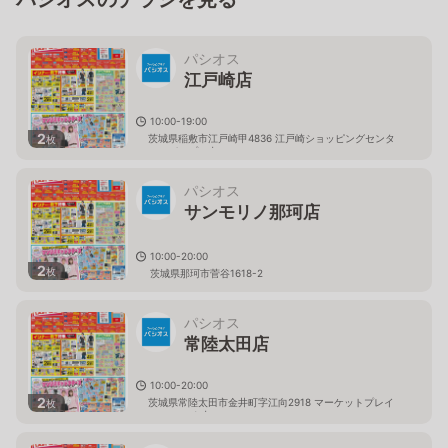
パシオス
江戸崎店
10:00-19:00
2
茨城県稲敷市江戸崎甲4836 江戸崎ショッピングセンタ
枚
ー（パンプ）内
パシオス
サンモリノ那珂店
10:00-20:00
2
枚
茨城県那珂市菅谷1618-2
パシオス
常陸太田店
10:00-20:00
2
茨城県常陸太田市金井町字江向2918 マーケットプレイ
枚
ス フェスタ内