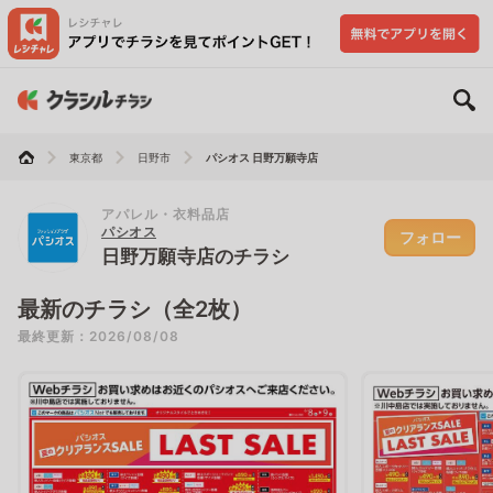
東京都
日野市
パシオス 日野万願寺店
アパレル・衣料品店
パシオス
フォロー
日野万願寺店のチラシ
最新のチラシ（全2枚）
最終更新：2026/08/08