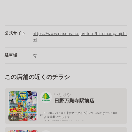
公式サイト
https://www.paseos.co.jp/store/hinomanganji.ht
ml
駐車場
有
この店舗の近くのチラシ
いなげや
日野万願寺駅前店
9：30～21：30 【サマータイム】7/1～8/31まで9：00
より営業いたします
4
枚
東京都日野市万願寺2－24－7