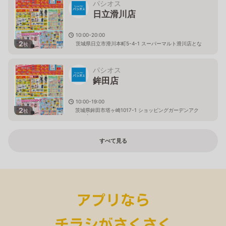
パシオス
日立滑川店
10:00-20:00
2
茨城県日立市滑川本町5-4-1 スーパーマルト滑川店とな
枚
り
パシオス
鉾田店
10:00-19:00
2
茨城県鉾田市塔ヶ崎1017-1 ショッピングガーデンアク
枚
ロス内
すべて見る