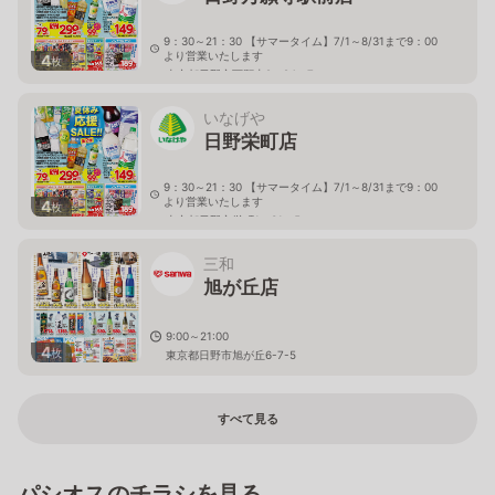
9：30～21：30 【サマータイム】7/1～8/31まで9：00
より営業いたします
4
枚
東京都日野市万願寺2－24－7
いなげや
日野栄町店
9：30～21：30 【サマータイム】7/1～8/31まで9：00
より営業いたします
4
枚
東京都日野市栄町1－31－5
三和
旭が丘店
9:00～21:00
4
枚
東京都日野市旭が丘6-7-5
すべて見る
パシオスのチラシを見る