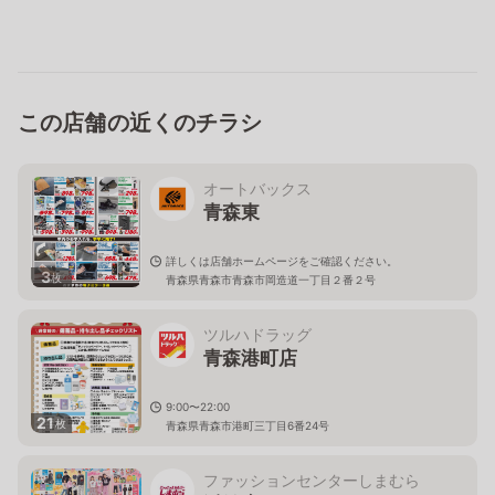
この店舗の近くのチラシ
オートバックス
青森東
詳しくは店舗ホームページをご確認ください。
3
枚
青森県青森市青森市岡造道一丁目２番２号
ツルハドラッグ
青森港町店
9:00〜22:00
21
枚
青森県青森市港町三丁目6番24号
ファッションセンターしまむら