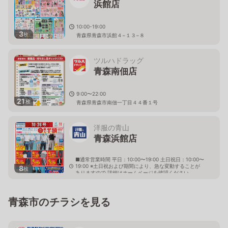
浜館店
10:00-19:00
3
枚
青森県青森市浜館４−１３−８
ツルハドラッグ
青森南佃店
9:00〜22:00
21
枚
青森県青森市南佃一丁目４４番１号
洋服の青山
青森浜館店
■通常営業時間 平日：10:00〜19:00 土日祝日：10:00〜
19:00 ※土日祝および期間により、急な変動することが
8
枚
ありますので 詳細はホームページを確認ください
青森県青森市浜館二丁目4番4号
青森市のチラシを見る