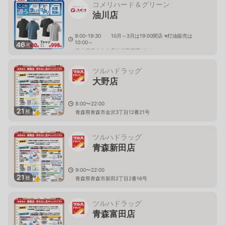
コメリハード＆グリーン
油川店
9:00-19:30 10月～3月は19:00閉店 ※灯油販売は
10:00～
46
枚
青森県青森市大字油川字岡田35-1
ツルハドラッグ
大野店
8:00〜22:00
21
枚
青森県青森市金沢3丁目12番21号
ツルハドラッグ
青森新田店
9:00〜22:00
21
枚
青森県青森市新田2丁目2番16号
ツルハドラッグ
青森富田店