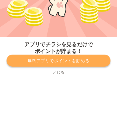
今すぐアプリをダウンロードする
アプリでチラシを見るだけで
ポイントが貯まる！
無料アプリでポイントを貯める
プライバシーポリシー
利用規約
運営会社
サービスに関してのお問い合わせ
チラシ掲載をお考えの方
とじる
Copyright© Kurashiru, Inc. All Rights Reserved.