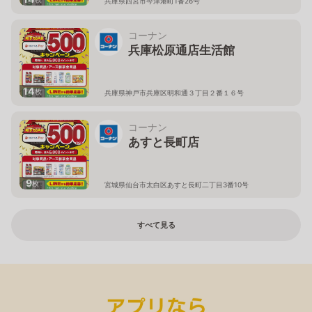
兵庫県西宮市今津港町1番26号
コーナン
兵庫松原通店生活館
14
枚
兵庫県神戸市兵庫区明和通３丁目２番１６号
コーナン
あすと長町店
9
枚
宮城県仙台市太白区あすと長町二丁目3番10号
すべて見る