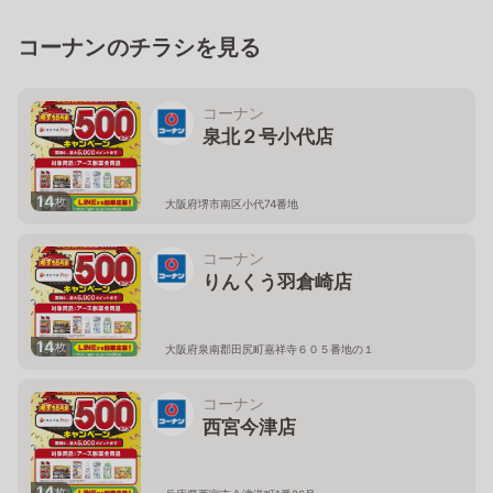
コーナンのチラシを見る
コーナン
泉北２号小代店
14
枚
大阪府堺市南区小代74番地
コーナン
りんくう羽倉崎店
14
枚
大阪府泉南郡田尻町嘉祥寺６０５番地の１
コーナン
西宮今津店
14
枚