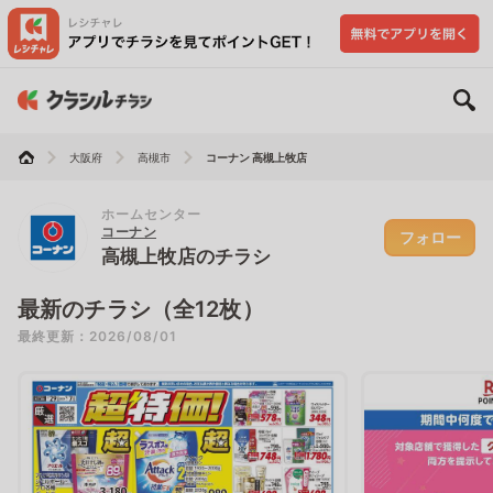
大阪府
高槻市
コーナン 高槻上牧店
ホームセンター
コーナン
フォロー
高槻上牧店のチラシ
最新のチラシ（全12枚）
最終更新：2026/08/01