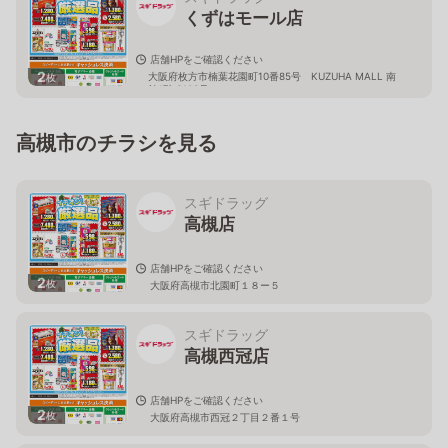
くずはモール店
店舗HPをご確認ください
2
大阪府枚方市楠葉花園町10番85号 KUZUHA MALL 南
枚
館1階 S103号
高槻市のチラシを見る
スギドラッグ
高槻店
店舗HPをご確認ください
2
枚
大阪府高槻市北園町１８ー５
スギドラッグ
高槻西冠店
店舗HPをご確認ください
2
枚
大阪府高槻市西冠２丁目２番１号