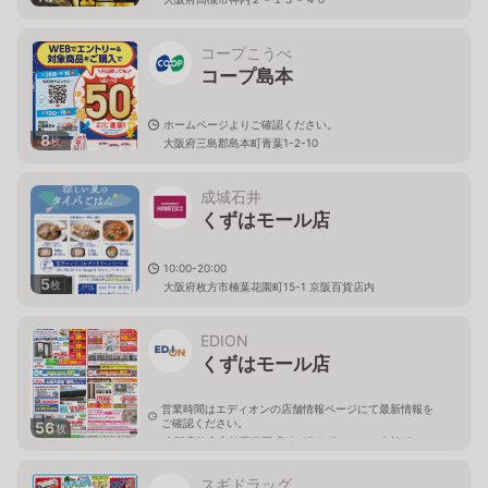
コープこうべ
コープ島本
ホームページよりご確認ください。
8
枚
大阪府三島郡島本町青葉1-2-10
成城石井
くずはモール店
10:00-20:00
5
枚
大阪府枚方市楠葉花園町15-1 京阪百貨店内
EDION
くずはモール店
営業時間はエディオンの店舗情報ページにて最新情報を
ご確認ください。
56
枚
大阪府枚方市楠葉花園町10-85くずはモール南館1F
スギドラッグ