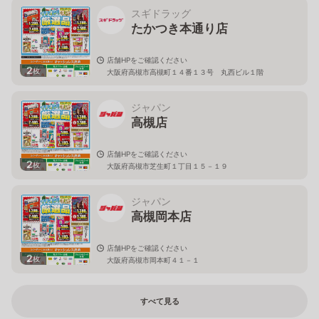
スギドラッグ
たかつき本通り店
店舗HPをご確認ください
2
枚
大阪府高槻市高槻町１４番１３号 丸西ビル１階
ジャパン
高槻店
店舗HPをご確認ください
2
枚
大阪府高槻市芝生町１丁目１５－１９
ジャパン
高槻岡本店
店舗HPをご確認ください
2
枚
大阪府高槻市岡本町４１－１
すべて見る