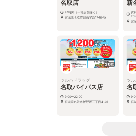
名取店
新
24時間（一部店舗除く）
資材
20:
宮城県名取市田高字原174番地
宮
20
枚
ツルハドラッグ
ツル
名取バイパス店
名
9:00〜22:00
9:
宮城県名取市飯野坂三丁目4-46
宮