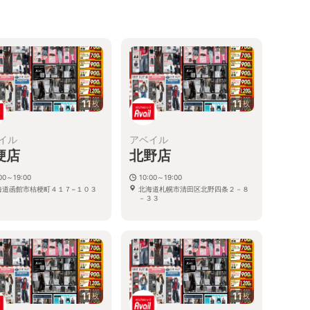
11
11
枚
枚
イル
アベイル
梗店
北野店
00～19:00
10:00～19:00
海道函館市桔梗町４１７−１０３
北海道札幌市清田区北野四条２－８
－３３
11
11
枚
枚