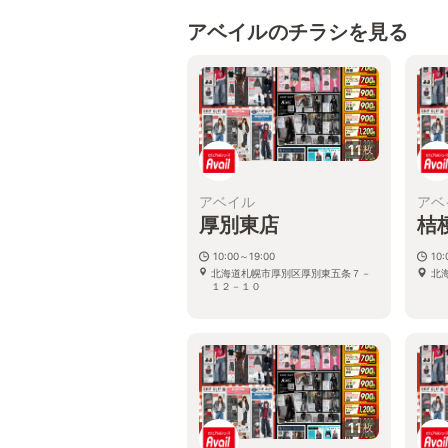
アベイルのチラシを見る
11
枚
アベイル
アベ
厚別東店
桔
10:00～19:00
10:
北海道札幌市厚別区厚別東五条７－
北
１２－１０
11
枚