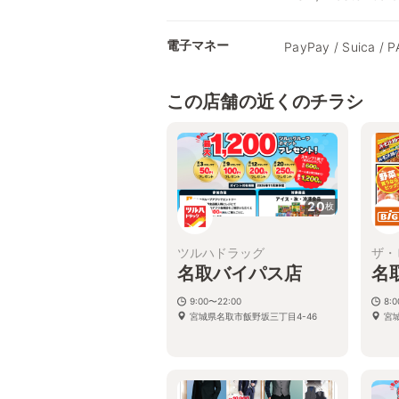
電子マネー
PayPay / Suica /
この店舗の近くのチラシ
20
枚
ツルハドラッグ
ザ・
名取バイパス店
名
9:00〜22:00
8:
宮城県名取市飯野坂三丁目4-46
宮