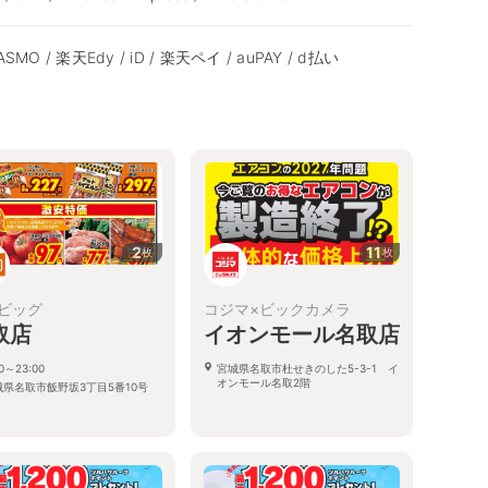
 PASMO / 楽天Edy / iD / 楽天ペイ / auPAY / d払い
2
11
枚
枚
ビッグ
コジマ×ビックカメラ
取店
イオンモール名取店
00～23:00
宮城県名取市杜せきのした5-3-1 イ
オンモール名取2階
城県名取市飯野坂3丁目5番10号