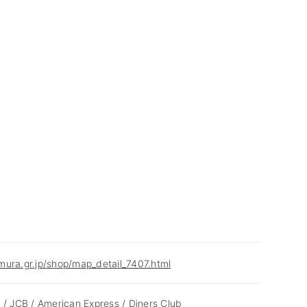
ura.gr.jp/shop/map_detail_7407.html
 / JCB / American Express / Diners Club