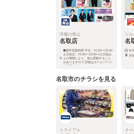
8
枚
洋服の青山
ツル
名取店
名
■通常営業時間 平日：10:30〜20:00
9:
土日祝日：10:00〜20:00 ※土日祝お
宮
よび期間により、急な変動すること
がありますので 詳細はホームページ
を確認ください
宮城県名取市杜せきのした五丁目4番
地1
名取市のチラシを見る
8
枚
トライアル
スー