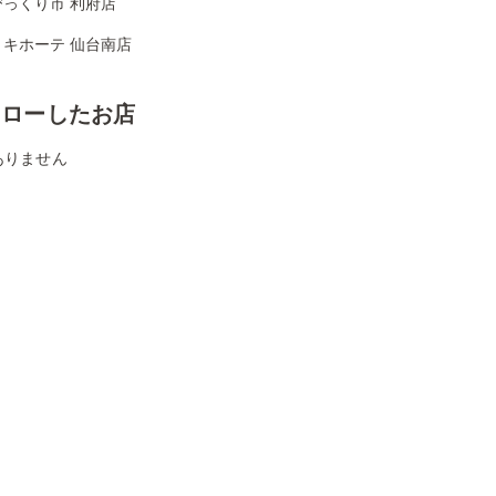
びっくり市 利府店
・キホーテ 仙台南店
ォローしたお店
ありません