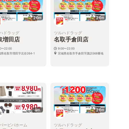
20
20
枚
枚
ハドラッグ
ツルハドラッグ
取増田店
名取手倉田店
00〜22:00
9:00〜22:00
城県名取市増田字北谷264-1
宮城県名取市手倉田字諏訪568番地
9
20
枚
枚
パービバホーム
ツルハドラッグ