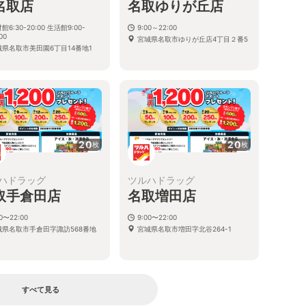
名取店
名取ゆりが丘店
館6:30-20:00 生活館9:00-
9:00～22:00
00
宮城県名取市ゆりが丘店4丁目２番5
城県名取市美田園6丁目14番地1
20
20
枚
枚
ハドラッグ
ツルハドラッグ
取手倉田店
名取増田店
00〜22:00
9:00〜22:00
城県名取市手倉田字諏訪568番地
宮城県名取市増田字北谷264-1
すべて見る