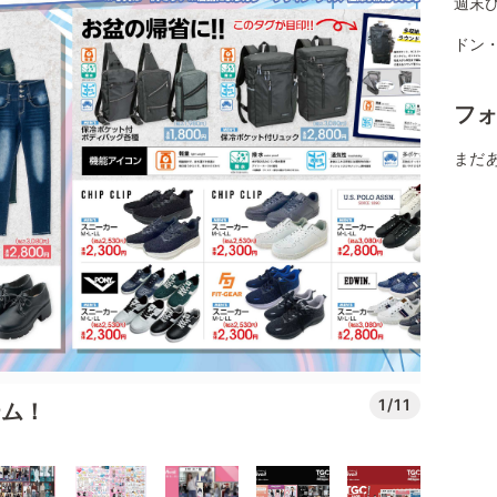
週末
ドン
フ
まだ
1/11
テム！