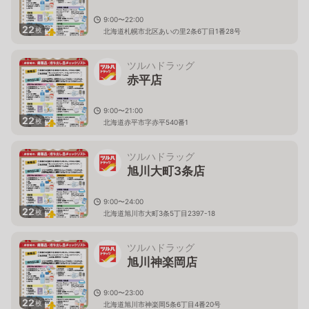
9:00〜22:00
22
枚
北海道札幌市北区あいの里2条6丁目1番28号
ツルハドラッグ
赤平店
9:00〜21:00
22
枚
北海道赤平市字赤平540番1
ツルハドラッグ
旭川大町3条店
9:00〜24:00
22
枚
北海道旭川市大町3条5丁目2397-18
ツルハドラッグ
旭川神楽岡店
9:00〜23:00
22
枚
北海道旭川市神楽岡5条6丁目4番20号