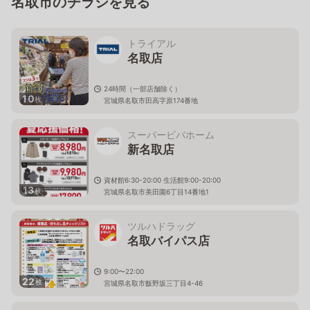
名取市のチラシを見る
トライアル
名取店
24時間（一部店舗除く）
10
枚
宮城県名取市田高字原174番地
スーパービバホーム
新名取店
資材館6:30-20:00 生活館9:00-20:00
13
枚
宮城県名取市美田園6丁目14番地1
ツルハドラッグ
名取バイパス店
9:00〜22:00
22
枚
宮城県名取市飯野坂三丁目4-46