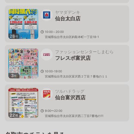
ヤマダデンキ
仙台太白店
10:00～20:00
28
枚
宮城県仙台市太白区鈎取本町一丁目18-1
ファッションセンターしまむら
フレスポ富沢店
10:00-19:00
3
枚
宮城県仙台市太白区富沢西２丁目７番地の１１
ツルハドラッグ
仙台富沢西店
9:00〜22:00
22
枚
宮城県仙台市太白区富沢西二丁目7番地の11