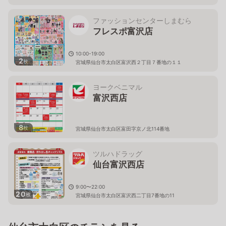
ファッションセンターしまむら
フレスポ富沢店
10:00-19:00
2
枚
宮城県仙台市太白区富沢西２丁目７番地の１１
ヨークベニマル
富沢西店
8
枚
宮城県仙台市太白区富田字京ノ北114番地
ツルハドラッグ
仙台富沢西店
9:00〜22:00
20
枚
宮城県仙台市太白区富沢西二丁目7番地の11