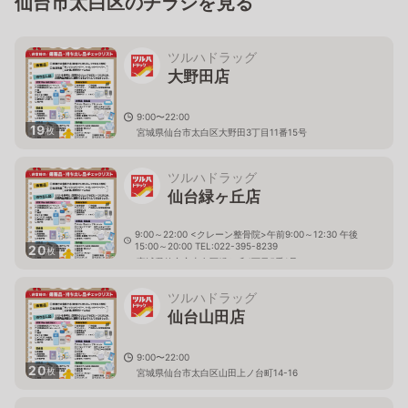
仙台市太白区のチラシを見る
ツルハドラッグ
大野田店
9:00〜22:00
19
枚
宮城県仙台市太白区大野田3丁目11番15号
ツルハドラッグ
仙台緑ヶ丘店
9:00～22:00 <クレーン整骨院>午前9:00～12:30 午後
15:00～20:00 TEL:022-395-8239
20
枚
宮城県仙台市太白区緑ケ丘4丁目5番1号
ツルハドラッグ
仙台山田店
9:00〜22:00
20
枚
宮城県仙台市太白区山田上ノ台町14-16