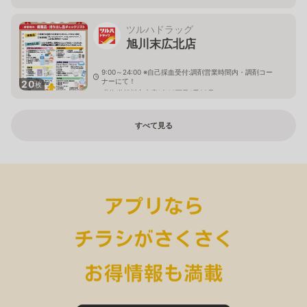
ツルハドラッグ
旭川末広北店
9:00～24:00 ※自己採血受付:調剤営業時間内・調剤コー
ナーにて！
20
枚
北海道旭川市末広1条10丁目1番20号
すべて見る