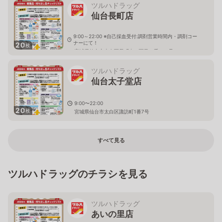
ツルハドラッグ
仙台長町店
9:00～22:00 ※自己採血受付:調剤営業時間内・調剤コー
ナーにて！
20
枚
宮城県仙台市太白区長町南二丁目６番１０号
ツルハドラッグ
仙台太子堂店
9:00〜22:00
20
枚
宮城県仙台市太白区諏訪町1番7号
すべて見る
ツルハドラッグのチラシを見る
ツルハドラッグ
あいの里店