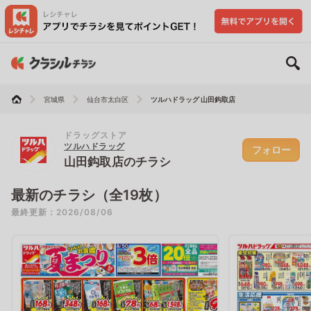
宮城県
仙台市太白区
ツルハドラッグ 山田鈎取店
ドラッグストア
ツルハドラッグ
フォロー
山田鈎取店のチラシ
最新のチラシ（全19枚）
最終更新：2026/08/06