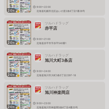
9:00〜22:00
20
枚
北海道札幌市北区あいの里2条6丁目1番28号
ツルハドラッグ
赤平店
9:00〜21:00
20
枚
北海道赤平市字赤平540番1
ツルハドラッグ
旭川大町3条店
9:00〜24:00
20
枚
北海道旭川市大町3条5丁目2397-18
ツルハドラッグ
旭川神楽岡店
9:00〜23:00
20
枚
北海道旭川市神楽岡5条6丁目4番20号