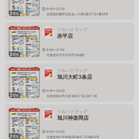
9:00〜22:00
20
枚
北海道札幌市北区あいの里2条6丁目1番28号
ツルハドラッグ
赤平店
9:00〜21:00
20
枚
北海道赤平市字赤平540番1
ツルハドラッグ
旭川大町3条店
9:00〜24:00
20
枚
北海道旭川市大町3条5丁目2397-18
ツルハドラッグ
旭川神楽岡店
9:00〜23:00
20
枚
北海道旭川市神楽岡5条6丁目4番20号