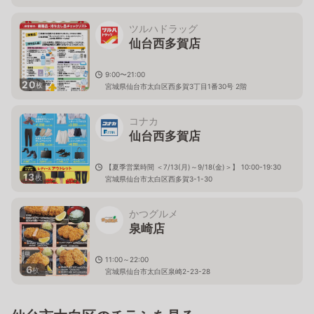
ツルハドラッグ
仙台西多賀店
9:00〜21:00
20
枚
宮城県仙台市太白区西多賀3丁目1番30号 2階
コナカ
仙台西多賀店
【夏季営業時間 ＜7/13(月)～9/18(金)＞】 10:00-19:30
13
枚
宮城県仙台市太白区西多賀3-1-30
かつグルメ
泉崎店
11:00～22:00
6
枚
宮城県仙台市太白区泉崎2-23-28