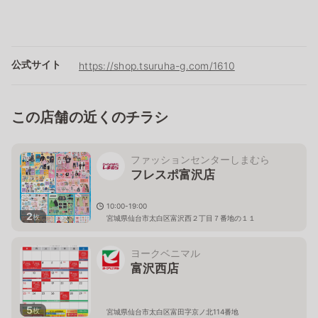
公式サイト
https://shop.tsuruha-g.com/1610
この店舗の近くのチラシ
ファッションセンターしまむら
フレスポ富沢店
10:00-19:00
2
枚
宮城県仙台市太白区富沢西２丁目７番地の１１
ヨークベニマル
富沢西店
5
枚
宮城県仙台市太白区富田字京ノ北114番地