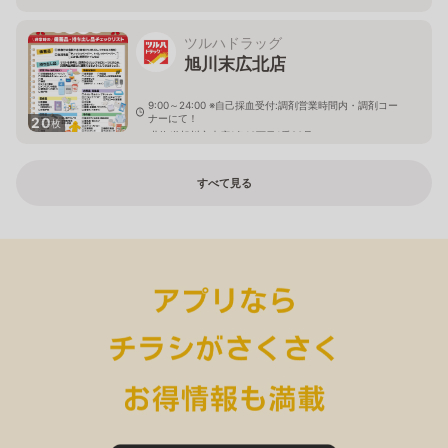
ツルハドラッグ
旭川末広北店
9:00～24:00 ※自己採血受付:調剤営業時間内・調剤コー
ナーにて！
20
枚
北海道旭川市末広1条10丁目1番20号
すべて見る