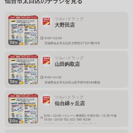
仙台市太白区のチラシを見る
ツルハドラッグ
大野田店
9:00〜22:00
19
枚
宮城県仙台市太白区大野田3丁目11番15号
ツルハドラッグ
山田鈎取店
9:00〜21:00
19
枚
宮城県仙台市太白区山田字田中前184番地
ツルハドラッグ
仙台緑ヶ丘店
9:00～22:00 <クレーン整骨院>午前9:00～12:30 午後
15:00～20:00 TEL:022-395-8239
20
枚
宮城県仙台市太白区緑ケ丘4丁目5番1号