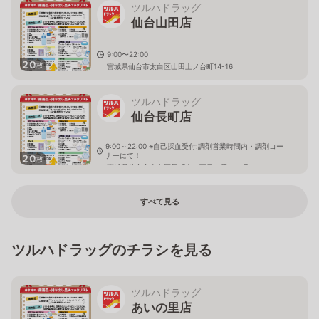
ツルハドラッグ
仙台山田店
9:00〜22:00
20
枚
宮城県仙台市太白区山田上ノ台町14-16
ツルハドラッグ
仙台長町店
9:00～22:00 ※自己採血受付:調剤営業時間内・調剤コー
ナーにて！
20
枚
宮城県仙台市太白区長町南二丁目６番１０号
すべて見る
ツルハドラッグのチラシを見る
ツルハドラッグ
あいの里店