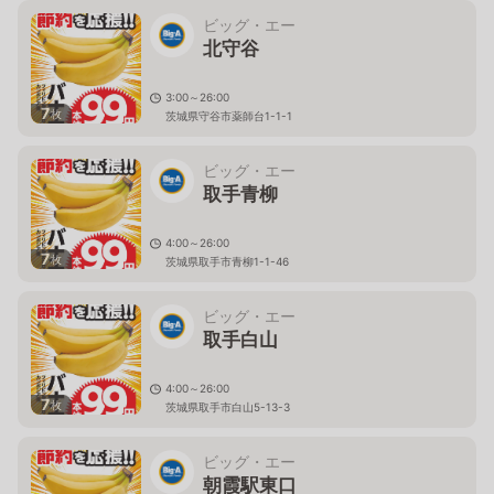
ビッグ・エー
北守谷
3:00～26:00
7
枚
茨城県守谷市薬師台1-1-1
ビッグ・エー
取手青柳
4:00～26:00
7
枚
茨城県取手市青柳1-1-46
ビッグ・エー
取手白山
4:00～26:00
7
枚
茨城県取手市白山5-13-3
ビッグ・エー
朝霞駅東口