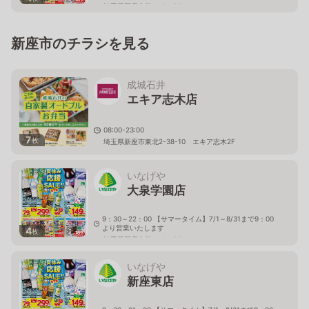
埼玉県新座市栄4－1－26
新座市のチラシを見る
成城石井
エキア志木店
08:00-23:00
7
枚
埼玉県新座市東北2-38-10 エキア志木2F
いなげや
大泉学園店
9：30～22：00 【サマータイム】7/1～8/31まで9：00
より営業いたします
4
枚
埼玉県新座市栄4－1－26
いなげや
新座東店