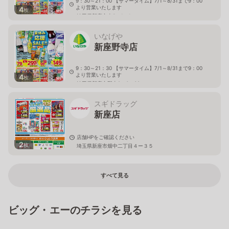
9：30～21：00 【サマータイム】7/1～8/31まで9：00
より営業いたします
4
枚
埼玉県新座市東3－1－1
いなげや
新座野寺店
9：30～21：30 【サマータイム】7/1～8/31まで9：00
より営業いたします
4
枚
埼玉県新座市野寺2－6－38
スギドラッグ
新座店
店舗HPをご確認ください
2
枚
埼玉県新座市畑中二丁目４ー３５
すべて見る
ビッグ・エーのチラシを見る