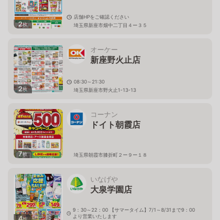
店舗HPをご確認ください
2
枚
埼玉県新座市畑中二丁目４ー３５
オーケー
新座野火止店
08:30～21:30
2
枚
埼玉県新座市野火止1-13-13
コーナン
ドイト朝霞店
7
枚
埼玉県朝霞市膝折町２ー９ー１８
いなげや
大泉学園店
9：30～22：00 【サマータイム】7/1～8/31まで9：00
より営業いたします
4
枚