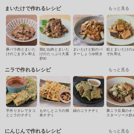
まいたけで作れるレシピ
もっと見る
豚バラ肉とまいた
鶏むね肉とまいた
まいたけと鮭のバ
鮭とまいたけの
けのごまダレ和え
けのたっぷり大葉
ターしょうゆ焼き
ぞれ和え
炒め
ニラで作れるレシピ
もっと見る
手作りタレでタコ
もやしとニラの簡
緑のニラチヂミ
豚ニラ豆腐のオ
とニラのチヂミ
単チヂミ
スターソース炒
にんじんで作れるレシピ
もっと見る