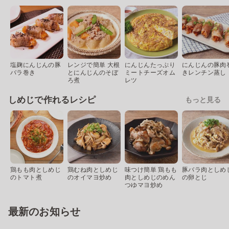
塩麹にんじんの豚
レンジで簡単 大根
にんじんたっぷり
にんじんの豚肉
バラ巻き
とにんじんのそぼ
ミートチーズオム
きレンチン蒸し
ろ煮
レツ
しめじで作れるレシピ
もっと見る
鶏もも肉としめじ
鶏むね肉としめじ
味つけ簡単 鶏もも
豚バラ肉としめ
のトマト煮
のオイマヨ炒め
肉としめじのめん
の卵とじ
つゆマヨ炒め
最新のお知らせ