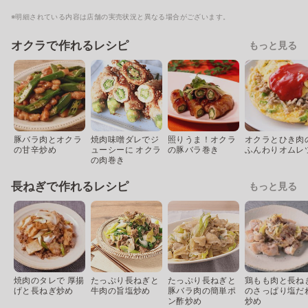
※明細されている内容は店舗の実売状況と異なる場合がございます。
オクラで作れるレシピ
もっと見る
豚バラ肉とオクラ
焼肉味噌ダレでジ
照りうま！オクラ
オクラとひき肉
の甘辛炒め
ューシーに オクラ
の豚バラ巻き
ふんわりオムレ
の肉巻き
長ねぎで作れるレシピ
もっと見る
焼肉のタレで 厚揚
たっぷり長ねぎと
たっぷり長ねぎと
鶏もも肉と長ね
げと長ねぎ炒め
牛肉の旨塩炒め
豚バラ肉の簡単ポ
のさっぱり塩だ
ン酢炒め
炒め