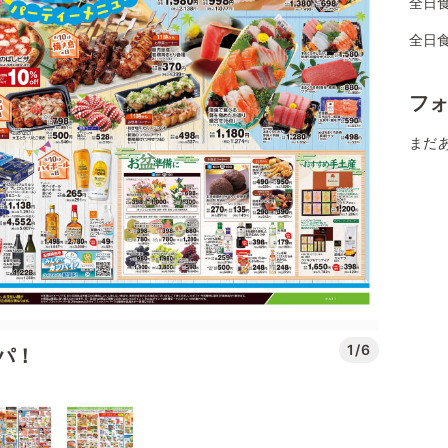
全日
全日
フ
まだ
1/6
パ！