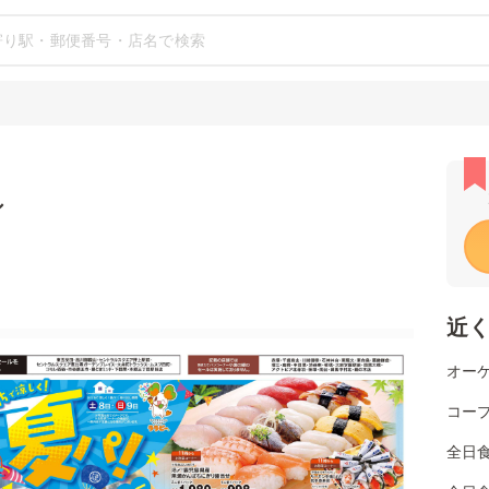
シ
近
オーケ
コー
全日