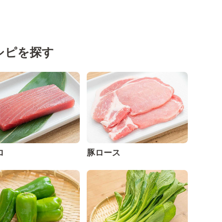
シピを探す
ロ
豚ロース